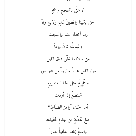
ثم غنّى بانسجامٍ واضحٍ
حتى بكينا راقصينَ لبنتِهِ ولإبنِهِ ولَهُ
وما أخفاه عنا، وانسجمنا
والبناتُ نثرنَ ورداً
من سلال القشّ فوق الليل
صار الليل عيداً خالصاً من غير سوءٍ
لم تُؤَرِّخْ مثل هذا ذاتَ يومٍ
تستطيعُ إذا أردتَ
أما سئمتَ أوامرَ الضبّاطِ؟
أصغِ لقصّةٍ من جدةٍ لحفيدها
والنومُ يخطو حافياً حذراً