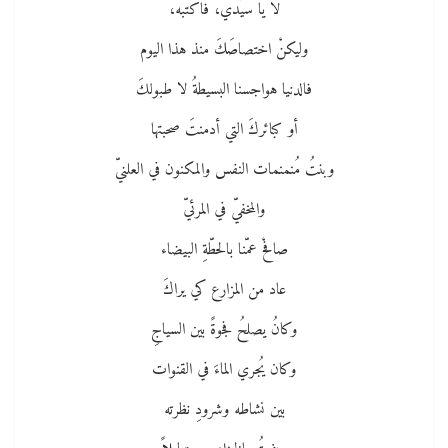
لا يا سيّدي، فاكتبه،
وليكنْ اختصاصَكَ منذ هذا اليوم
فالدنيا هواجسنا البسيطةُ لا طبولكَ
أو كبائركَ التي أدمنتَ صحبتها
وبنتُ مُنمنمات النفس والمكنون في العلنيّ
والمخفيّ في المرئيّ
صافحْ عمّنا بالحطّةِ البيضاء
عاد من المزارع كي يراكَ
وكانُ يصلحُ فجوةً بين السياجِ
وكان يُجري الماءَ في القنوات
بين نشاطه وشرودِ نظرته