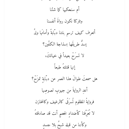
أم سنحكيها كما شئنا
وتتركنا نكون رواةَ أنفسنا
أتعرف كيف ترسم بنتنا دبّابةً وأمامَها ولدٌ
يسدُّ طريقَها بسذاجة الكفّين؟
لا تسرَحْ بعيداً في خيالكَ،
إنها قتلتهُ طبعاً
هل سمعتَ طوالَ هذا العمر عن دبّابةٍ تمزَحْ؟
أعدِ الروايةَ من جيوبِ لصوصِها
فروايةُ المظلوم تُسرَقُ كالرغيف وكالمخازن
لا تُعَرِّفنا كأضدادٍ لخصمٍ أنت قد صادقتهُ
وكأننا من قبله شبحٌ بلا جسدٍ