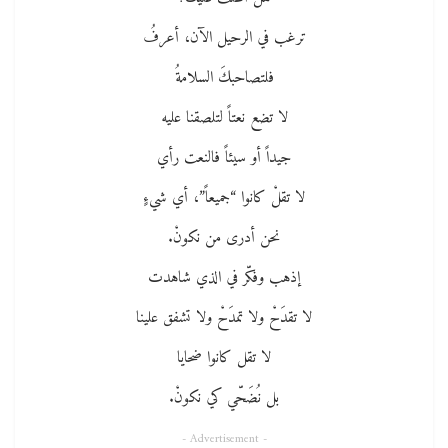
ترغب في الرحيل الآن، أعرفُ
فلتصاحبكَ السلامةُ
لا تضع نعتاً لتلصقنا عليه
جيداً أو سيئاً فالنعت رأي
لا تقلْ كانوا “جميعاً”، أي شيءٍ
نحن أدرى من نكونْ.
إذهب وفكّر في الذي شاهدت
لا تقدَحْ ولا تمدَحْ ولا تشفق علينا
لا تقل كانوا ضحايا
بل نُضَحّي كي نكونْ.
- Advertisement -