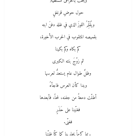
وينحتُ بالخزامى مستطيلاً
حول حوضِ قرنفلٍ
ويُقَلِّمُ اللوزَ الذي في ظله دفنَ ابنه
بقميصه المثقوب في الحرب الأخيرة،
كم بكاه وكم بكينا
ثم زوّجَ بنته الكبرى
وظلَّ طوال عام يستعدُّ لعرسها
وبدا كأن العرس فاجأهُ
أطلّت دمعةٌ من جفنه، لمحاً، فأبعدها
فغنّينا على حَذَرٍ
فغنّى.
ربما كرماً يجارينا كما كنّا ظنّنا