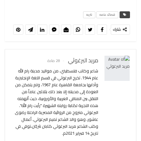
قصائد عامه
نثريه
شارك
مريد البرغوثي
28 مادة
شاعر وكاتب فلسطيني، من مواليد مدينة رام الله
عام 1944. تخرج البرغوثي في قسم اللغة الإنجليزية
وآدابها بجامعة القاهرة عام 1967، ولم يتمكن من
العودة إلى مدينته إلا بعد ذلك بثلاثين عاماً من
التنقل بين المنافي العربية والأوروبية، حيث ألهمته
هذه التجربة لكتابة روايته الشهيرة "رأيت رام الله".
البرغوثي متزوج من الروائية المصرية الراحلة رضوى
عاشور، وهو والد الشاعر تميم البرغوثي. أعمال
وكتب الشاعر مريد البرغوثي كتابان نثريّان،توفي في
تاريخ 14 فبراير 2021م.