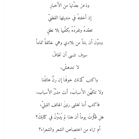
وذعرَ جدّتها من الأخبارِ
إذ أخفتهُ في منديلها القطنيّ
تعقدهُ وتفردُهُ بكفّيها بلا نطقٍ
ودوّن أن بنتاً من بلادي وهي خائفةٌ تماماً
سوف تنسى أن تخافْ
لا تندهشْ،
واكتب كذلك خوفَنا إن رنَّ هاتفُنا
ولا تتكهّن الأسبابَ، أنت مدبّرُ الأسباب،
فاكتب أننا نخشى رنينَ الهاتف الليليّ،
هل فكّرتَ يوماً أن هذا لم يُدَوَّنْ في كتابكَ؟
أم تراه من اختصاص الشعر والشعراء؟