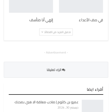
في صف الأعداء
إلهي أنا متأسف
تحميل المزيد من القصائد
- Advertisement -
اترك تعليقا
أقراء ايضا
عمرو بن كلثوم | صاحب معلقة الا هبي بصحنك
ديسمبر 30, 2024