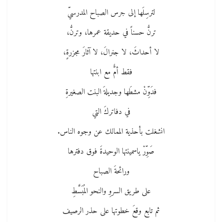
لترسِلَها إلى جرس الصباح المدرسيّ
ترنُّ حسناً في حديقة عمرها، وترنُّ،
لا أحداثَ، لا جنرالَ، لا آثارَ مجزرةٍ،
فقط أمٌّ مع ابنتها
فدَوِّنْ مشطَها وجديلةَ البنت الصغيرةِ
في دفاتركَ التي
انشغلت بأحذية الممالك عن وجوه الناس.
صَوِّرْ ياسمينتها الوحيدةَ فوق دفترها
ورائحةَ الصباح
على طريق السروِ والنحو المُبَسَّطِ
ثم تابع وقعَ خطوتها على حذر الرصيف