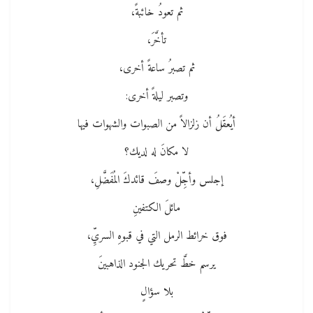
ثم تعودُ خائبةً،
تأخَّرَ،
ثم تصبرُ ساعةً أخرى،
وتصبر ليلةً أخرى:
أيُعقَلُ أن زلزالاً من الصبوات والشهوات فيها
لا مكانَ له لديك؟
إجلس وأجِّلْ وصفَ قائدكَ المُفَضَّلِ،
مائلَ الكتفينِ
فوق خرائط الرمل التي في قبوهِ السريِّ،
يرسم خطَّ تحريك الجنود الذاهبينَ
بلا سؤالٍ