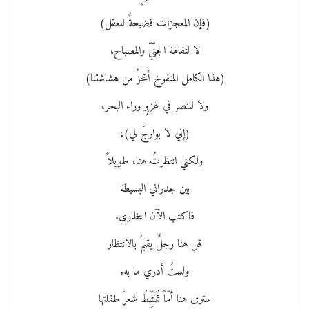
(فإن المعجزات فضيحةٌ للعقل)
لا لتفاهة الجنّيّ والمصباح،
(هذا الكامل المنفوخ أعجزُ من هشاشتنا)
ولا للنصر في غزوٍ وراء البحر،
(إني لا بوارجَ لي)،
ولكني انتظرتُ هنا، طويلاً
بين جدراني البسيطة
فاكتب الآن انتظاري.
قل هنا رجلٌ يقيمُ بالانتظار
ولستُ أدري ما به.
سترى هنا أمّاً تُمَشِّطُ شعرَ طفلتها