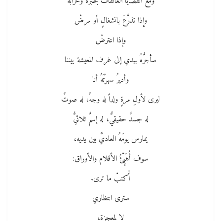
ومع القضايا العالقات بحبره وحرابه
وإذا تذرَّعَ بانشغالٍ أو مرضْ
وإذا اعترضْ
سأجرُّهُ بيدي إلى غرف المعيشة بيننا
وأديرُ سهرَتَهُ أنا
ليرى لأولِ مرةٍ ولداً له وجهٌ، له صوتٌ
له جسدٌ حقيقيٌّ، له إسمٌ ثلاثيُّ
يمارس يومَهُ العاديَّ بين يديه،
سوف أُهَيِّئُ الأقلام والأوراق:
أُكتبْ ما ترى.
سترى انتظاري
لا لمعجزةٍ،