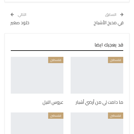
السابق
التالي
في مديح الأشباح
خلود صغير
قد يعجبك ايضا
فلسطين
فلسطين
ما دامت لي من أرضي أشبار
عروس النيل
فلسطين
فلسطين