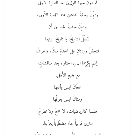
ثم دوِّنْ حيرة الولدين بعد النظرة الأولى
ودوِّنْ رجفةَ الشفتين عند اللمسة الأولى،
ودوِّنْ خشيةَ الجسدين أن
يتسلَّلَ التاريخُ، يا تاريخُ، بينهما
فتجفلُ وردتانِ على المخدّةِ منكَ، واعرفْ
إسمَ بِكرِهِما الذي اختاراه بعد مناقشاتٍ
مع جميع الأهل،
سمعُكَ ليس يألفها
ومثلكَ ليس يعرفُها
فلسنا كالرياضيات، لا تجمعْ ولا تطرحْ
سترى قريباً جاء مضطّرباً يعزّينا،