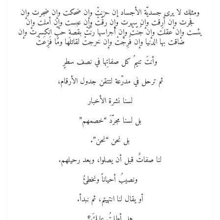
ومثلك لا يرى جسديّة الأجساد إن حزنتْ وإن ضحكت وإن ضجرت وإن
فجرت وإن أَرِقت وإن سهرت وإن رقّتْ وإن عبست وإن أملت وإن
يئست وإن عقلت وإن جُنّتْ وإن أجراسها رنّتْ بقصةِ حبٍّ انكسرت وإن
ضاقت بها الدنيا وإن فُرِجَتْ وإن خرجتْ لقاتلها وما فَزِعَتْ
وأنتَ تنيمُ كل صفاتِها في نصف سطرٍ
ثم ترحل في مدرّعة لتتقن جدول الأرقام،
لسنا نشرة الأخبار
بل لسنا مجرّدَ “خصمهم”
بل نحن “نحن”.
لنا صفاتٌ قبل أن يصلوا، وبعد رحيلهم.
ونصيبُ أحياناً ونخطئُ
أو يقال لنا انتهيتم، ثم نبدأ.
هل أطلتُ عليكَ؟