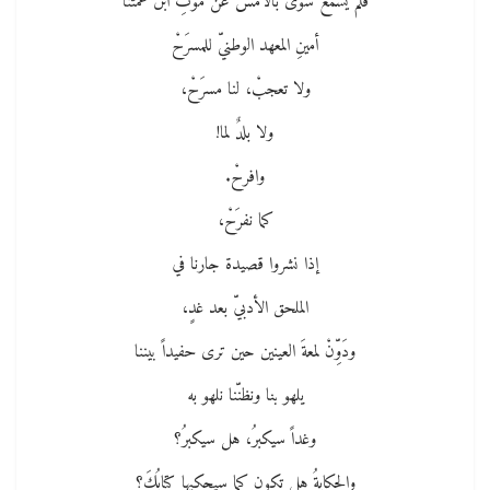
فلم يسمع سوى بالأمس عن موتِ ابن عمّتنا
أمينِ المعهد الوطنيّ للمسرَحْ
ولا تعجبْ، لنا مسرَحْ،
ولا بلدٌ لما!
وافرحْ.
كما نفرَحْ،
إذا نشروا قصيدة جارنا في
الملحق الأدبيّ بعد غدٍ،
ودَوِّنْ لمعةَ العينين حين ترى حفيداً بيننا
يلهو بنا ونظنّنا نلهو به
وغداً سيكبرُ، هل سيكبرُ؟
والحكايةُ هل تكون كما سيحكيها كتابُكَ؟