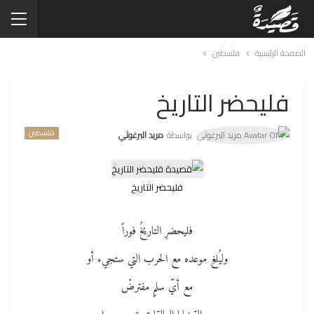
الصفحة الرئيسية
فلسطين
فليحضر التاريخ
فلسطين
بواسطة
مريد البرغوثي
فليحضر التاريخ
فليحضرِ التاريخُ فوراً
وليُلغِ موعده مع الحرب التي ستجيء أو
مع أيّ سلمٍ مفترضْ