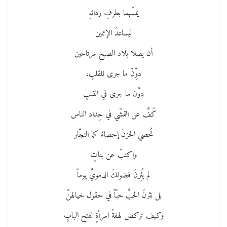
يمسّهما بطرفِ ردائهِ
ليساعدَ الإثنين
أن يصلا بلاد الصبح مرتاحين
دوِّنْ ما جرى للقلبِ،
دوَّن ما جرى في القلبِ
كُفَّ عن التمشّي في حِداد الناس
تُحصي الحزنَ إحصاءً كما التجّار
واكتبْ عن بناتٍ
لم يُثِرنَ فضولكَ الدمويَّ يوماً
بل نثرنَ الحبَّ حبّاً في حقول خيالهنّ
وكيف تركض لهفةُ امرأةٍ لفتح البابِ