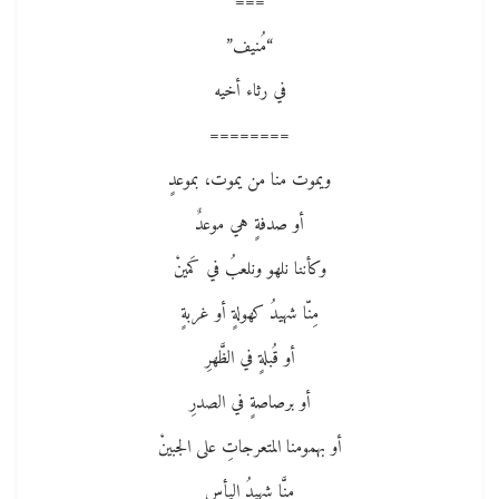
===
“مُنيف”
في رثاء أخيه
========
ويموت منا من يموت، بموعدٍ
أو صدفةٍ هي موعدٌ
وكأننا نلهو ونلعبُ في كَمينْ
مِنّا شهيدُ كهولةٍ أو غربةٍ
أو قُبلةٍ في الظَّهرِ
أو برصاصةٍ في الصدرِ
أو بهمومنا المتعرجاتِ على الجبينْ
مِنَّا شهيدُ اليأسِ