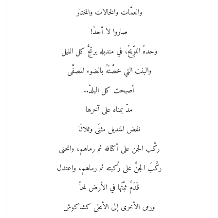
والعمَّات والخالات والمختار
صاروا لا أحدْ!
وحدهُ اللوِّيحُ، في منديله يرتجُّ كل الليل
والبنت التي خصَّتْهُ بالضوء المصفَّى
أصبحت كل البلدْ..
مدّ يمناه على آخرها
نفض المنديل مثنَى وثلاثَا
ركَّب الجن على أكتافه ثم رماهم، وانحنى
ركَّبَ الجنَّ على رُكبته ثم رماهم، واعتدل
قَدَمٌ ثبَّتَها في الأرض لمحاً
ورمى الأخرى إلى الأعلى كشاكوش