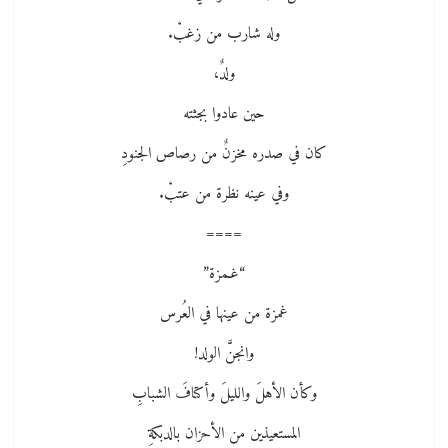
وله شارب من زغبْ.
ولدٌ،
حين عادوا بجثته
كان في صدره مخزنٌ من رصاص الجنودِ
وفي عينه نظرة من عتبْ.
====
“غـمزة”
غمزة من عينها في العُرس
وانجنَّ الولد!
وكأن الأهلَ والليلَ وأكتافَ الشبابِ
المستعيذين من الأحزان بالدبكةِ