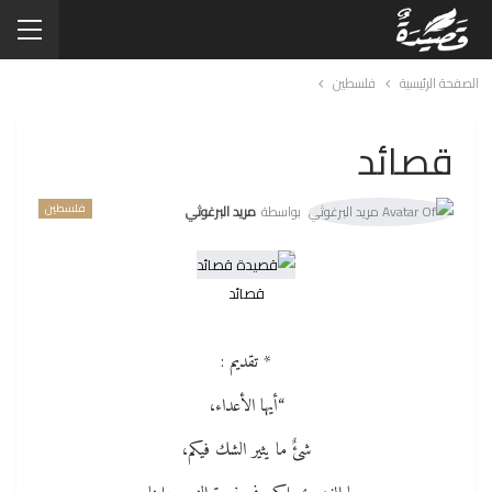
الصفحة الرئيسية
فلسطين
قصائد
فلسطين
بواسطة
مريد البرغوثي
قصائد
* تقديم :
“أيها الأعداء،
شئٌ ما يثير الشك فيكم،