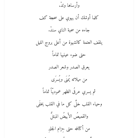
وأرساها وتدْ.
كلما أوشك أن يهوي على سحجة كف
جاءه من سحبة الناي سندْ.
يلقف العتمة كالشهوة من أعلى بروج الليل
حتى ضوء عينيها تماماً
يعرق الصدر وشعر الصدر
من ميلاته يُمنَى ويُسرَى
ثم يسري عرقُ الظهر عموديّاً تماماً
وحياء القلب خلَّى كل ما في القلب يخفَى
والقميصُ الأبيضُ المبتلُّ
من أكتافه حتى حِزام الجلدِ