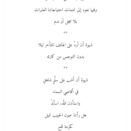
وفيها نعود إلى نمنمات احتياجاتنا العابرات
بلا خجل أو ندم
**
شهوة أن أردّ على الهاتف المتأخر ليلا
بدون التوجس من كارثه
**
شهوة أن أشب على سلَّمٍ شاهقٍ
في أقاصي السماء
واستأذن الله، اسألهُ
هل رأتنا عيون الحبيب نميل
كحزمة قمح