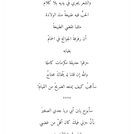
والشعر يجري في يديه بلا كلامْ
الحبُّ فيه طبيعةٌ منذ الولادة
مثلما تقضي الطبيعةُ
أن رفرفةَ الجوانحِ في الحمامْ
بغيابه
حرقوا حديقة مكرمات كاملة
والله إن قلنا له يَنْخاكَ محتاجٌ
سأعجبُ كيف يمنعه الضريحُ من القيامْ!
****
سأبوح يابن أبي ويا جدي الصغيرَ
بأنَّ حزني فيكَ كان أقلّ من غضبي