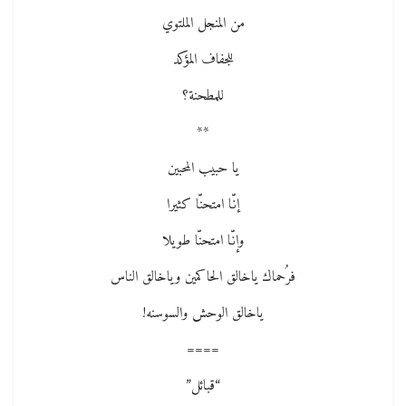
من المنجل الملتوي
للجفاف المؤكد
للمطحنة؟
**
يا حبيب المحبين
إنّا امتحنّا كثيرا
وإنّا امتحنّا طويلا
فرُحماك ياخالق الحاكمين وياخالق الناس
ياخالق الوحش والسوسنه!
====
“قبائل”