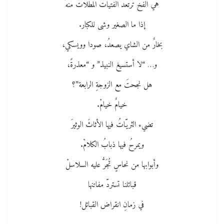
هي الفخّ ترتعد الفتيات المطلاّت منهُ
إذا ما الصغير وشى للكبار.
بخارٌ من الشاي يصعدُ، صودا وويسكي،
و… “لا أستسيغ النبيذ” و “معذرةً،
هل نجحتَ مع الزوجةِ الرابعة”؟
خيامٌ خيامْ.
تضيء الثريّاتُ فيها الأثاثَ الوثيرَ
ويمرحُ فيها ذبابُ الكلامْ.
وأبوابها من نحاسٍ تُجَرُّ عليه السلاسلْ
قبائلنا تستردّ مفاتنها
في زمانِ انقراض القبائل!