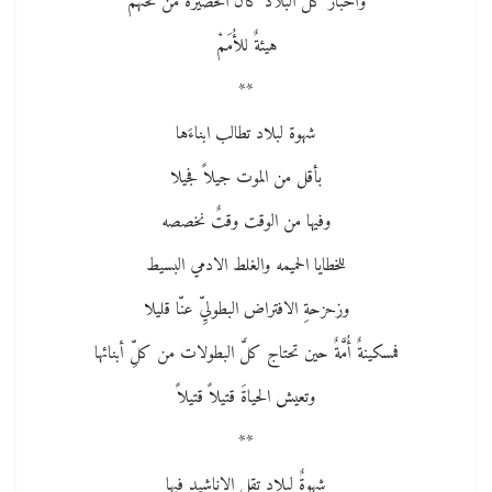
وأخبار كل البلاد كأن الحصيرةَ من تحتهمْ
هيئةٌ للأُمَمْ
**
شهوة لبلاد تطالب ابناءَها
بأقل من الموت جيلاً فجيلا
وفيها من الوقت وقتٌ نخصصه
للخطايا الحميمه والغلط الادمي البسيط
وزحزحةِ الافتراض البطوليِّ عنّا قليلا
فمسكينةٌ أُمَّةٌ حين تحتاج كلَّ البطولات من كلِّ أبنائها
وتعيش الحياةَ قتيلاً قتيلاً
**
شهوةٌ لبلاد تقل الاناشيد فيها