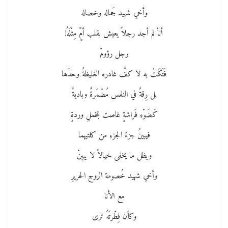
وأخي شهيد جَماله وخصاله
أناْ لم أجد رجلاً يعيش بقلب أمٍّ مِثْلَهُ!
رجل رؤومْ
فَتَكَتْ به لا كفُّ غادره الغليظةُ وحدَها
بل رِقةٌ في النفس مُضْمَرةٌ وباديةٌ
كَضَوْءِ فَراشةٍ غاصت بمخملِ وردةٍ
فيبينُ جزءُ الجزءِ من كلتيهما
ويظل ما يخفى خيالاً لا يبينْ
وأخي شهيد خُصومة الروحِ الحريرِ
مع الأنا
وكأن فِطْرتَهُ ترى