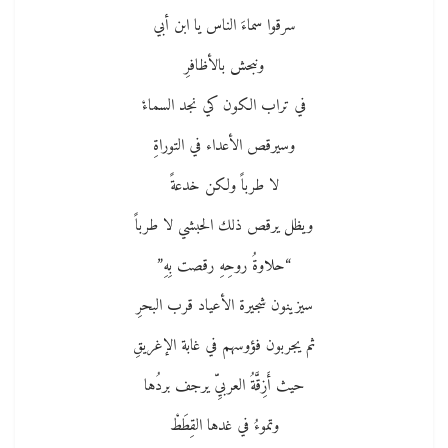
سرقوا سماءَ الناس يا ابن أبي
ونبحش بالأظافرِ
في تراب الكون كي نجد السماءْ
وسيرقص الأعداء في التوراةِ
لا طرباً ولكن خدعةً
ويظل يرقص ذلك الحبشي لا طرباً
“حلاوةُ روحِهِ رقصت بِهِ”
سيزينون شجيرة الأعياد قرب البحرِ
ثم يجربون فؤوسهم في غابة الإغريقِ
حيث أَزِقَّةُ العربيِّ يرجف بردُها
وتموءُ في غدها القِطَطْ