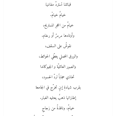
قبائلنا تستردّ مفاتنها:
خيامٌ خيامْ.
خيامٌ من الحجرِ المستريح،
وأوتادها مرمرٌ أو رخام.
نقوشٌ على السقف،
والورق المخملي يغطّي الحوائط،
والصور العائليّة و الجيوكاندا
تحاذي حجاباً لردّ الحسود،
بقرب شهادةِ إبنٍ تخرّج في الجامعة
إطاراتها ذهبٌ يعتليه الغبار.
خيامٌ، ونافذةٌ من زجاجِ