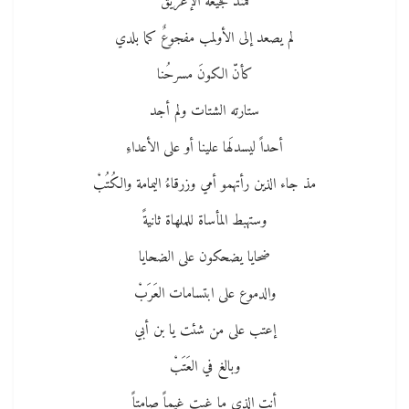
فمنذ فجيعة الإغريق
لم يصعد إلى الأولمب مفجوعٌ كما بلدي
كأنّ الكونَ مسرحُنا
ستارته الشتات ولم أجد
أحداً ليسدلَها علينا أو على الأعداءِ
مذ جاء الذين رأتهمو أمي وزرقاءُ اليمامة والكُتُبْ
وستهبط المأساة للملهاة ثانيةً
ضحايا يضحكون على الضحايا
والدموع على ابتسامات العَرَبْ
إعتب على من شئت يا بن أبي
وبالغ في العَتَبْ
أنت الذي ما غبت غيماً صامتاً