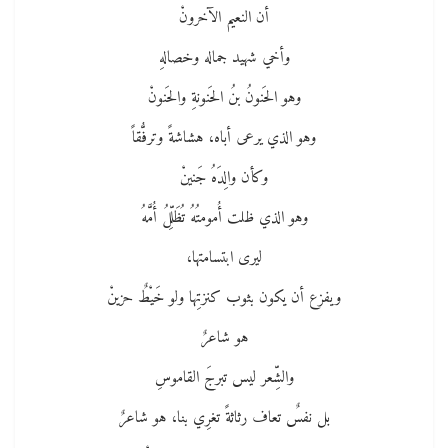
أن النعيم الآخرونْ
وأخي شهيد جماله وخصالهِ
وهو الحَنونُ بنُ الحَنونةِ والحَنونْ
وهو الذي يرعى أباه، هشاشةً وترفُّقاً
وكأن والِدَهُ جَنينْ
وهو الذي ظلت أُمومتُهُ تُظَلِّلُ أُمَّهُ
ليرى ابتسامتها،
ويفزع أن يكون بثوب كنزتِها ولو خَيْطٌ حزينْ
هو شاعرٌ
والشِّعر ليس تبرجَ القاموسِ
بل نفسٌ تعاف رثاثةً تغرِي بنا، هو شاعرٌ