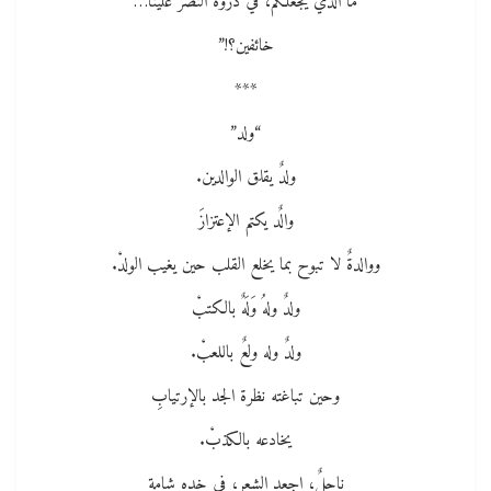
ما الذي يجعلكم، في ذروة النصر علينا…
خائفين؟!”
***
“ولد”
ولدٌ يقلق الوالدين.
والٌد يكتم الإعتزازَ
ووالدةٌ لا تبوح بما يخلع القلب حين يغيب الولدْ.
ولدٌ ولهُ وَلَهٌ بالكتبْ
ولدٌ وله ولعٌ باللعبْ.
وحين تباغته نظرة الجد بالإرتيابِ
يخادعه بالكذبْ.
ناحلٌ، اجعد الشعر، في خده شامة