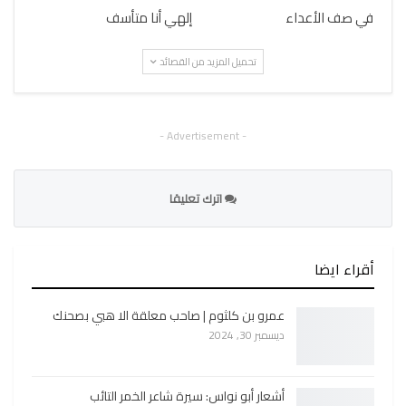
في صف الأعداء
إلهي أنا متأسف
تحميل المزيد من القصائد
- Advertisement -
اترك تعليقا
أقراء ايضا
عمرو بن كلثوم | صاحب معلقة الا هبي بصحنك
ديسمبر 30, 2024
أشعار أبو نواس: سيرة شاعر الخمر التائب