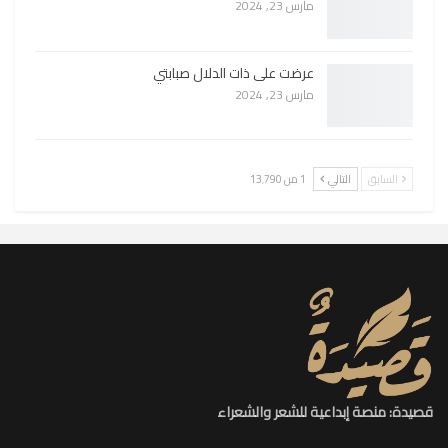
مارس 23, 2024
عرضت على ذات الدلال صبابتي
مارس 23, 2024
السابق
التالي
1 من 13٬790
قصيدة: منصة إبداعية للشعر والشعراء