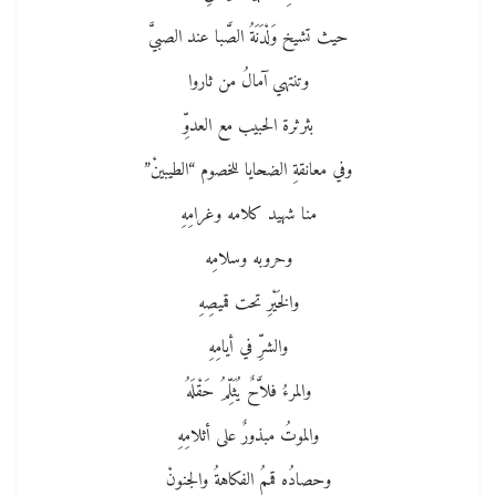
حيث تشيخ وَلْدَنَةُ الصَّبا عند الصبيَّ
وتنتهي آمالُ من ثاروا
بثرثرة الحبيب مع العدوِّ
وفي معانقةِ الضحايا للخصوم “الطيبينْ”
منا شهيد كلامه وغرامِهِ
وحروبه وسلامِه
والخَيْرِ تحت قميصِهِ
والشرِّ في أيامِهِ
والمرءُ فلاَّحٌ يُثَلِّمُ حَقْلَهُ
والموتُ مبذورٌ على أثلامِهِ
وحصادُه قممُ الفكاهةُ والجنونْ