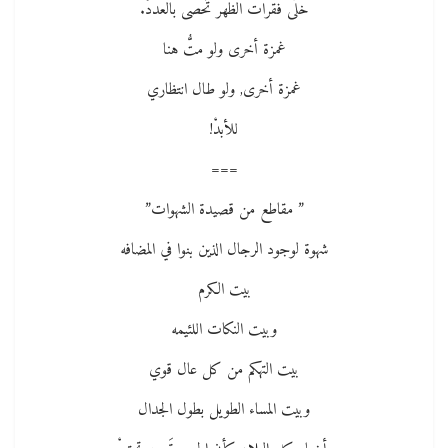
خلَّى فقرات الظهر تُحصى بالعددْ.
غمزة أخرى ولو متُّ هنا
غمزة أخرى, ولو طال انتظاري
للأبدْ!
===
” مقاطع من قصيدة الشهوات”
شهوة لوجود الرجال الذين بنوا في المضافه
بيت الكرم
وبيت النكات اللئيمه
بيت التهكم من كل عال قوي
وبيت المساء الطويل بطول الجدال