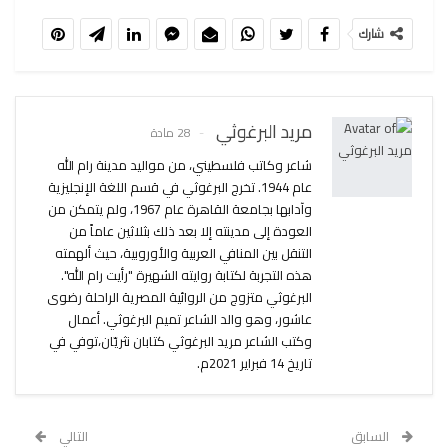
شارك
مريد البرغوثي
28 مادة
شاعر وكاتب فلسطيني، من مواليد مدينة رام الله
عام 1944. تخرج البرغوثي في قسم اللغة الإنجليزية
وآدابها بجامعة القاهرة عام 1967، ولم يتمكن من
العودة إلى مدينته إلا بعد ذلك بثلاثين عاماً من
التنقل بين المنافي العربية والأوروبية، حيث ألهمته
هذه التجربة لكتابة روايته الشهيرة "رأيت رام الله".
البرغوثي متزوج من الروائية المصرية الراحلة رضوى
عاشور، وهو والد الشاعر تميم البرغوثي. أعمال
وكتب الشاعر مريد البرغوثي كتابان نثريّان،توفي في
تاريخ 14 فبراير 2021م.
السابق
التالي