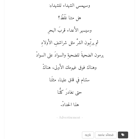
وسيهمس الشهداء للشهداءِ:
هل متنا غَلَطْ؟
وسيسهر الأعداء قربَ البحرِ
ثم يرتِّبون الشرَّ مثل شراشفِ الأولادِ
يرمون الضحيةَ للضحيةِ والسوادَ على السوادْ
وهناك فوق غيومك الأولى، هناكْ
ستنام في قلق علينا، مثلَنا
حتى نغادرَ كلُّنا
هذا الحدادْ.
- Advertisement -
قصائد عامه
نثريه