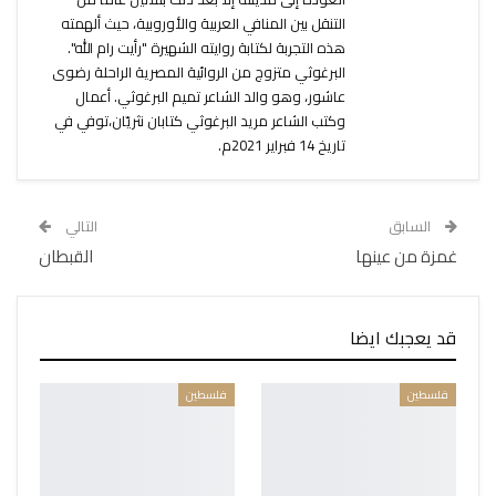
التنقل بين المنافي العربية والأوروبية، حيث ألهمته
هذه التجربة لكتابة روايته الشهيرة "رأيت رام الله".
البرغوثي متزوج من الروائية المصرية الراحلة رضوى
عاشور، وهو والد الشاعر تميم البرغوثي. أعمال
وكتب الشاعر مريد البرغوثي كتابان نثريّان،توفي في
تاريخ 14 فبراير 2021م.
السابق
التالي
غمزة من عينها
القبطان
قد يعجبك ايضا
فلسطين
فلسطين