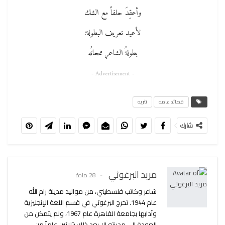
وأعقِدَ حلفاً مع الشك
لأعيد تعريف البطولة:
بطولةُ الشاعرِ ممحاتُه
- Advertisement -
قصائد عامه
نثريه
شارك
مريد البرغوثي
28 مادة
شاعر وكاتب فلسطيني، من مواليد مدينة رام الله
عام 1944. تخرج البرغوثي في قسم اللغة الإنجليزية
وآدابها بجامعة القاهرة عام 1967، ولم يتمكن من
العودة إلى مدينته إلا بعد ذلك بثلاثين عاماً من