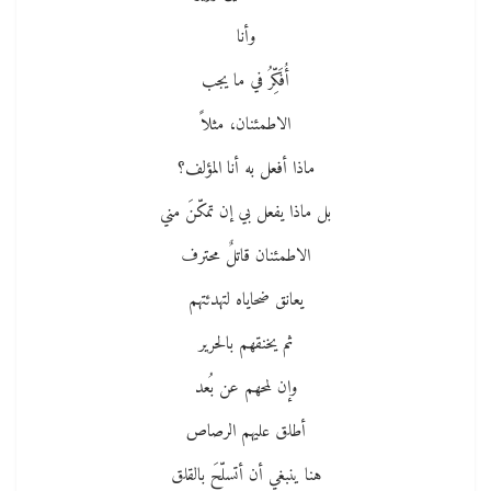
وأنا
أُفَكِّرُ في ما يجب
الاطمئنان، مثلاً
ماذا أفعل به أنا المؤلف؟
بل ماذا يفعل بي إن تمكّنَ مني
الاطمئنان قاتلٌ محترف
يعانق ضحاياه لتهدئتهم
ثم يخنقهم بالحرير
وإن لمحهم عن بُعد
أطلق عليهم الرصاص
هنا ينبغي أن أتسلّحَ بالقلق