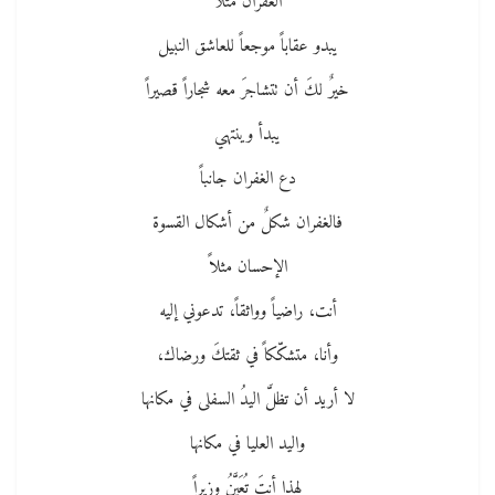
الغفران مثلاً
يبدو عقاباً موجعاً للعاشق النبيل
خيرٌ لكَ أن تتشاجرَ معه شجاراً قصيراً
يبدأ وينتهي
دع الغفران جانباً
فالغفران شكلٌ من أشكال القسوة
الإحسان مثلاً
أنت، راضياً وواثقاً، تدعوني إليه
وأنا، متشكّكاً في ثقتكَ ورضاك،
لا أريد أن تظلَّ اليدُ السفلى في مكانها
واليد العليا في مكانها
لهذا أنتَ تُعَيَّنُ وزيراً