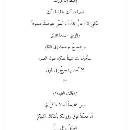
إهبطْ إن قرّرت
الصاعد أنت والهابط أنت
لكني لا أحبُّ لكَ أن تسمّي هبوطَكَ صعوداً
وتلومني عندما تنزلق
ويتدحرجُ جسمك إلى القاع
سأقول لك شيئاً تتذكره طول العمر:
لا أحدَ يتدحرجُ إلى فوق
**
//قالت الغيمة//
ليس صحيحاً أنه لا شكلَ لي
أنا معلّقةٌ فوق رؤوسكم بأشكال تشبهكم
الطفلُ يراني دبّاً