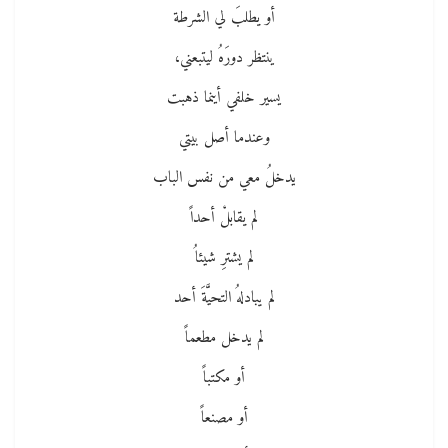
أو يطلبَ لي الشرطة
ينتظر دورَهُ ليتبعني،
يسير خلفي أينما ذهبت
وعندما أصل بيتي
يدخلُ معي من نفس الباب
لم يقابلْ أحداً
لم يشترِ شيئاُ
لم يبادلهُ التحيَّةَ أحد
لم يدخل مطعماً
أو مكتباً
أو مصنعاً