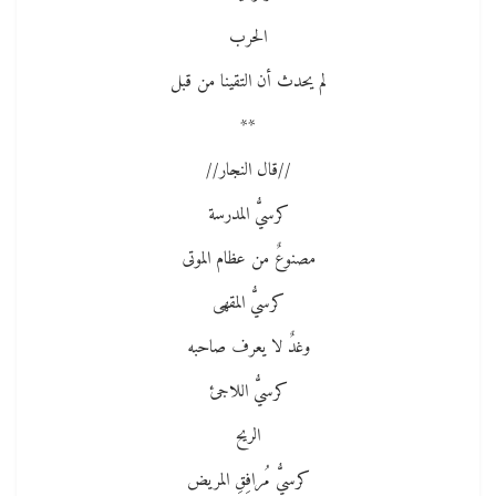
الحرب
لم يحدث أن التقينا من قبل
**
//قال النجار//
كرسيُّ المدرسة
مصنوعٌ من عظام الموتى
كرسيُّ المقهى
وغدٌ لا يعرف صاحبه
كرسيُّ اللاجئ
الريح
كرسيُّ مُرافِقِ المريض