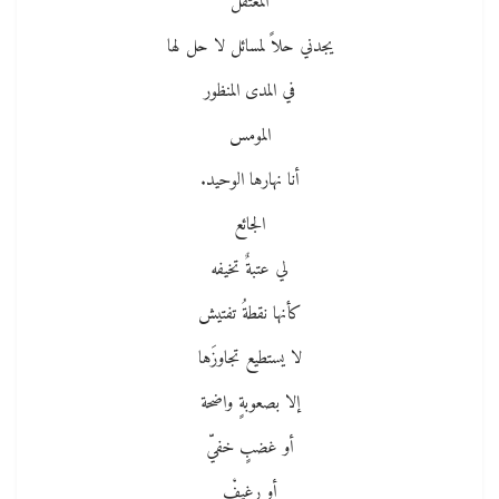
المعتقل
يجدني حلاً لمسائل لا حل لها
في المدى المنظور
المومس
أنا نهارها الوحيد.
الجائع
لي عتبةٌ تخيفه
كأنها نقطةُ تفتيش
لا يستطيع تجاوزَها
إلا بصعوبةٍ واضحة
أو غضبٍ خفيّ
أو رغيفْ