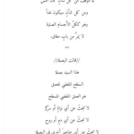
له موقفٌ من كل شأنٍ كان أمس
ومن كل شأنٍ سيكون غداً
وهو ككلّ الأجسام الصلبة
لا يمرُّ من بابٍ مغلق.
**
//قالت البصلة//
هذا السيد بصلة
السطح المفضي للعمق
هو العمق المفضي للسطح
لا تبحثْ عن أي نواةٍ أو مركز
لا تبحثْ عن أي دمٍ أو روح
لا تبحثْ عن أي عناصرَ أخرى في البصلة