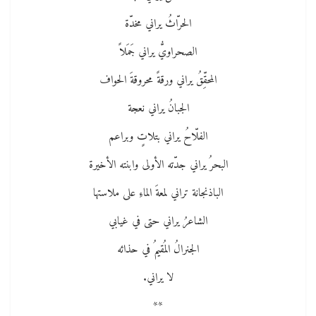
الحرّاثُ يراني مخدّة
الصحراويُّ يراني جَمَلاً
المحقِّقُ يراني ورقةً محروقةَ الحواف
الجبانُ يراني نعجة
الفلّاحُ يراني بتلاتٍ وبراعم
البحرُ يراني جدّته الأولى وابنته الأخيرة
الباذنجانة تراني لمعةَ الماءِ على ملاستها
الشاعرُ يراني حتى في غيابي
الجنرالُ المُقيمُ في حذائه
لا يراني.
**