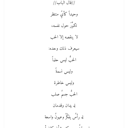
//قال الباب//
وحيداً كأيِّ منتظر
تكوَّرَ حول نفسه،
لا ينقصه إلا الحب
سيعرف ذلك وحده:
الحبُّ ليس حلماً
وليس نسمةً
وليس خاطرة
الحبُّ جسمٌ صلب
له يدان وقدمان
له رأسٌ يفكّرُ وعيونٌ واسعة