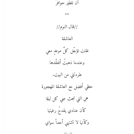
أن للطير حوافرْ
**
//قال النوم//
العاشقة
ظلت تؤجّل كلَّ موعدٍ معي
وعندما ذهبتُ أتفقّدها
طردتني من البيت.
حظي أفضل مع العاشقة المهجورة
هي التي تبحث عني كل ليلة
كأن عنادي يقدحُ رغيتها
وكأنها لا تشتهي أحداً سواي