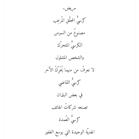
مريض.
كرسيٌّ المحقّقِ المُرعِب
مصنوعٌ من السوس
الكرسيُّ المتحرّك
والشخص المشلول
لا نعرفُ من منهما يُحَرِّكُ الآخر
كرسيٌّ القاضي
في بعض البلدان
تصنعه شركاتُ الهاتف
كرسيٌّ العُمدة
الهديّة الوحيدة التي بوسع الغفير