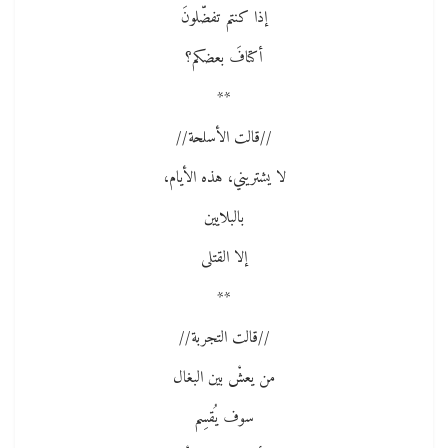
إذا كنتم تفضّلونَ
أكتافَ بعضكم؟
**
//قالت الأسلحة//
لا يشتريني، هذه الأيام،
بالبلايين
إلا القتلى
**
//قالت التجربة//
من يعشْ بين البغال
سوف يُقسِم