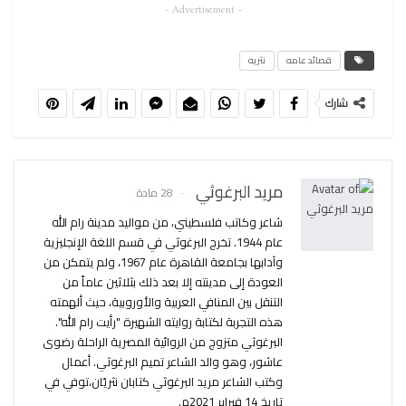
- Advertisement -
قصائد عامه
نثريه
شارك
مريد البرغوثي
28 مادة
شاعر وكاتب فلسطيني، من مواليد مدينة رام الله
عام 1944. تخرج البرغوثي في قسم اللغة الإنجليزية
وآدابها بجامعة القاهرة عام 1967، ولم يتمكن من
العودة إلى مدينته إلا بعد ذلك بثلاثين عاماً من
التنقل بين المنافي العربية والأوروبية، حيث ألهمته
هذه التجربة لكتابة روايته الشهيرة "رأيت رام الله".
البرغوثي متزوج من الروائية المصرية الراحلة رضوى
عاشور، وهو والد الشاعر تميم البرغوثي. أعمال
وكتب الشاعر مريد البرغوثي كتابان نثريّان،توفي في
تاريخ 14 فبراير 2021م.