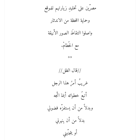
مصرّين على تخليدِ زيارتهم للموقع
وحماية اللحظة من الاندثار
واصلوا التقاطَ الصور الأنيقة
مع الحُطامْ.
**
//قال الظل//
غريبٌ أمرُ هذا الرجل
أتبعُ خطواته أينما اتّجه
وبدلاً من أن يستفزّه فضولي
بدلاً من أن ينهرني
أو يتجنّبني