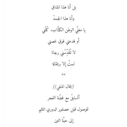
بل أنا هذا المذاق
وأنا هذا الجسدْ
يا مغنّي الوطن الكذّاب، كُلْني
أو فدعني فوق غصني
لا تُقَدِّسْني رجاءً
لستُ إلا برتقالة
**
//قال المنفي//
أتسابقُ مع فضّة الفجر
للوصول قبل عصفور الدوري اللئيم
إلى حبّة التين