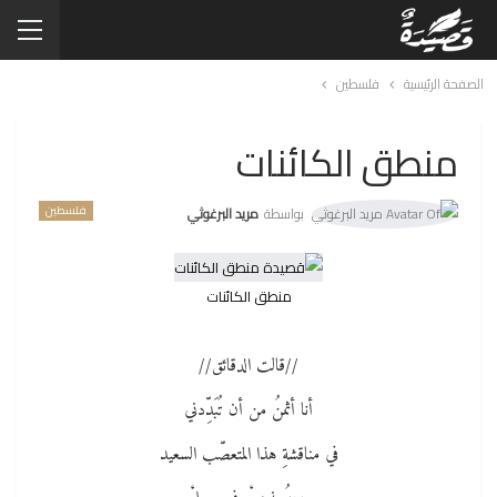
الصفحة الرئيسية
فلسطين
منطق الكائنات
فلسطين
بواسطة
مريد البرغوثي
منطق الكائنات
//قالت الدقائق//
أنا أثمنُ من أن تُبَدِّدني
في مناقشةِ هذا المتعصّب السعيد