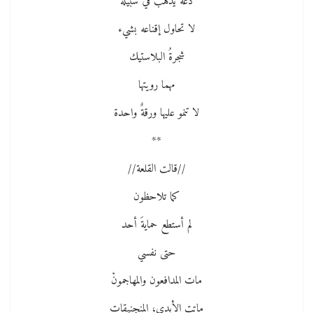
دعهُ يذهبْ في سبيلهْ
لا تحاول إقناعه بشيء
شجرةُ البلاستيك
مهما رويتها
لا تنمو عليها ورقةٌ واحدة
**
//قالت القلعة//
كما تلاحظون
لم أستطع حمايةَ أحد
حتى نفسي
مات المدافعون والمهاجمونْ
ماتت الأيدي، المنجنيقات