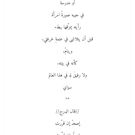
أو مدرسة
في جيبه صورةُ امرأة
رأيته يمزّقها ببطء
قبل أن يتلاشى في عتمةِ غرفتي،
وينامْ.
كأنه في بيته.
ولا رفيقَ له في هذا العالم
سواي
**
//قال الدرج//
إصعدْ إن قرّرت