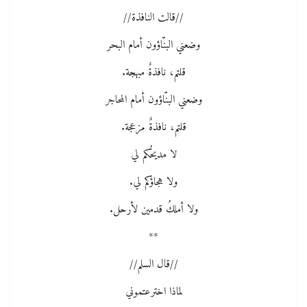
//قالت النافذة//
وضعني البنّاؤون أمام البحر
قلتم، نافذةٌ مبهجة.
وضعني البنّاؤون أمام المحاجر
قلتم، نافذةٌ مزعجة.
لا مديحُكم لي
ولا هجاؤكم لي.
ولا أملكُ قدمين لأرحل.
**
//قال السلم//
لماذا اخترعتموني