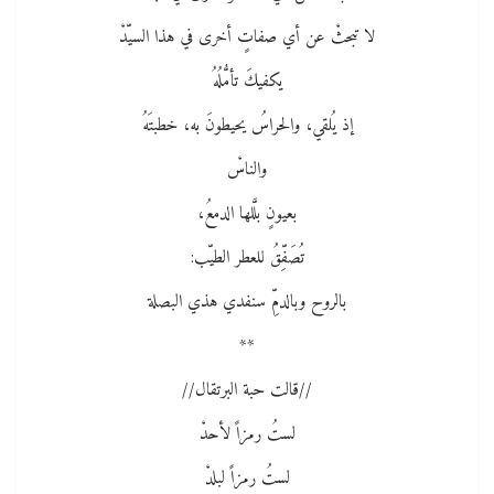
لا تبحثْ عن أي صفاتٍ أخرى في هذا السيّدْ
يكفيكَ تأمُّلُهُ
إذ يُلقي، والحراسُ يحيطونَ به، خطبتَهُ
والناسْ
بعيونٍ بلَّلها الدمعُ،
تُصَفِّقُ للعطر الطيّب:
بالروح وبالدمِّ سنفدي هذي البصلة
**
//قالت حبة البرتقال//
لستُ رمزاً لأحدْ
لستُ رمزاً لبلدْ