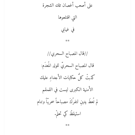
على أصعب أغصان تلك الشجرة
التي اقتلعوها
في غيابي
**
//قال المصباح السحري//
قال المصباح السحريّ للولد المُعدَم:
كذبتْ كلُّ حكايات الأجدادِ عليك
الأمنية الكبرى ليست في القمقم
لم تُعطَ يدينِ لتفرُكَ مصباحاً سحريّاً وتنام
استيقظْ كي تحلمْ.
**