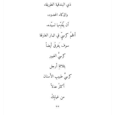
ذي البندقية الطويلة،
والذكاء المحدود،
أن يُقَدِّمها لسيّده.
أفخمُ كرسيٍّ في الدار الغارقة
سوف يَغرقُ أيضاً
كرسيُّ الغيور
بثلاثةِ أرجل
كرسيُّ طبيبِ الأسنان
أكثرُ عدلاً
من غيابِكْ
**