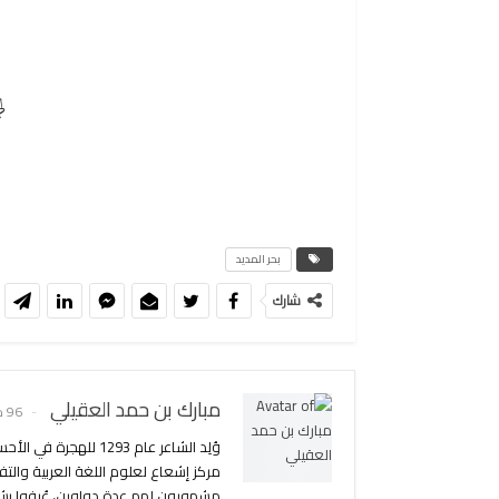
ل
بحر المديد
شارك
مبارك بن حمد العقيلي
96 مادة
وُلِد الشاعر عام 293
مركز إشعاع لعلوم اللغة العربية والت
مشهورون لهم عدة دواوين، عُرِفوا بشع