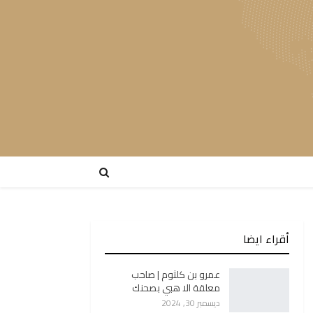
أقراء ايضا
عمرو بن كلثوم | صاحب
معلقة الا هبي بصحنك
ديسمبر 30, 2024