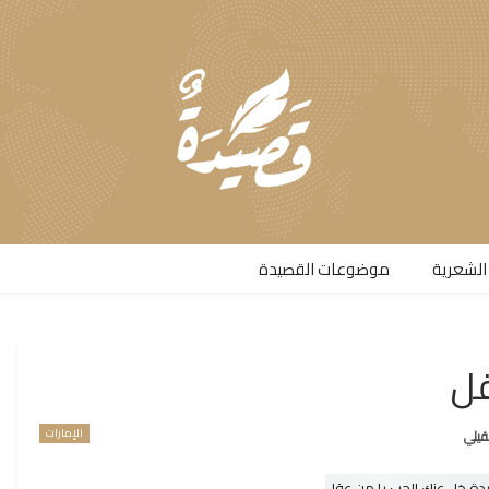
الشعرية​
موضوعات القصيدة​
قل
الإمارات
قيلي