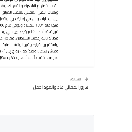
الأدب، فمنهم الشعراء والفقهاء. وقد غ
وهناك التقى العقيلي بعلماء العراق و
إلى الإمارات ونزل في إمارة دبي وات
قوية. ثم أخذ الشاعر يتردد بين دبي 
قصائد نالت إعجاب السلطان، فعرض عل
وعاش شاعرنا وحيداً دون زواج إلى أن 
لم يمت، فقد خلَّدت أشعاره ذكره فظل ع
السابق
سرور المعالي عاد والعود اجمل