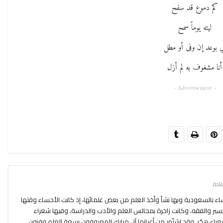
كم دموع قد سفح
ليته يوماً سمح
ي بوعد إن وفى أو مطل
أنا مشغوف به لم أزل
- Advertisement -
1 للهجرة في الأحساء بالسعودية وبها نشأ وأخذ العلم من بعض علمائها، إذ كانت الأحساء وقتها
فسير والفقه، وكانت زاخرة بمجالس العلم والأدب والدراسة، وفيها شعراء
راء هجْر. وقد اشتُهِر من أعيانها آل مبارك المعروفون بسعة العلم وفنون