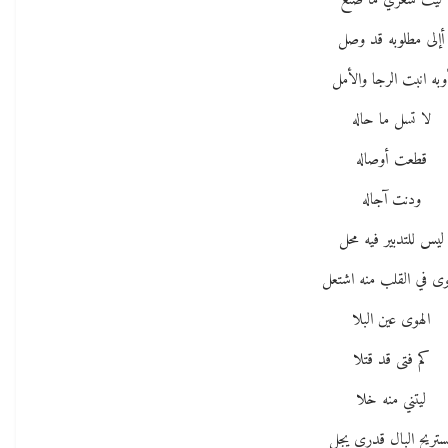
ليت شعري ما صنع
أإلى مطلوبه قد وصل
وبه انبت الرجا والأمل
لا تسل ما حاله
قطعت أوصاله
ودنت آجاله
ليس للتدبير فيه محل
وى في القلب منه اشتعل
الهوى عين البلا
كم فتى قد قتلا
ليتني منه خلا
ستريح البال قدري يجل