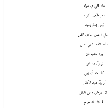
هام قلبي في هواه
وهو بالصد كواه
ليس يسلو بسواه
سفي الحسن ساجي المقل
احر اللحظ شهي القبل
ورد خديه فتن
لو رآه ذو شجن
كاد منه أن يجن
أو رآه عابد لأنتقل
رك الفرض وخل النفل
كم فؤاد قد جرح