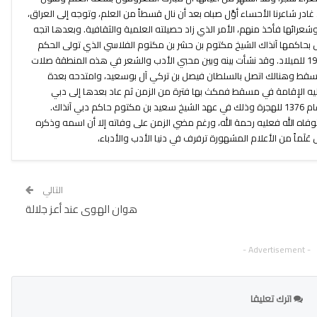
ادر شاعرنا الأحساء أوَّل صباه بعد أن نال قسطاً من العلم، وتوجه إلى العراق،
شعرائها فأخذ منهم، الأمر الذي زاد حصيلته العلمية والثقافية. وبعدها اتجه
صل بحاكمها آنذاك الشيخ مكتوم بن حشر بن مكتوم الفلاسي الذي تولى الحكم
فيها عام 1884 للميلاد وتوفي عام 1906 للميلاد. وقد نشأت بينه وبين محبي الأدب والشعر في هذه المنطقة صلات
ومسقط وهنالك اتصل بالسلطان فيصل بن تركي آل بوسعيد، وامتدحه بعدة
يه الإقامة في مسقط فمكث بها فترة من الزمن ثم عاد بعدها إلى دبي
واستقر بها قراره وفيها وافته المنية عام 1376 للهجرة وذلك في عهد الشيخ سعيد بن مكتوم حاكم دبي آنذاك.
توفاه الله فعليه رحمة الله، ورغم مضي الزمن على وفاته إلا أن اسمه وذكره
َلَماً من الأعلام المشهورة ترفرف في دنيا الأدب والأدباء،
التالي
هوان الهوى عند أعز جلالة
- Advertisement -
اترك تعليقا