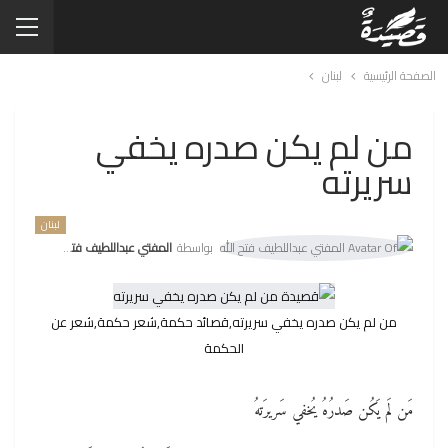
الصفحة الرئيسية
لبنان
من لم يكن صدره يخفي
سريرته
لبنان
بواسطة
المفتي عبداللطيف فتح الله
من لم يكن صدره يخفي سريرته,قصائد حكمة,شعر حكمة,شعر عن
الحكمة
مَن لَم يَكُن صَدرُهُ يُخفي سَريرَتهُ