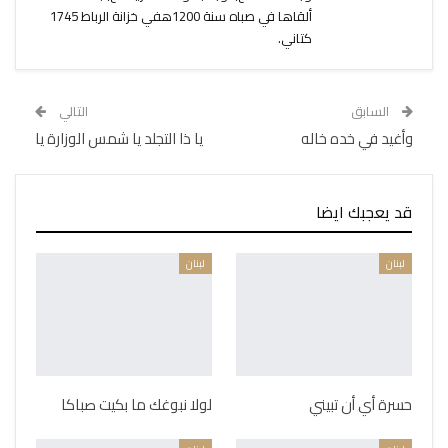
ألقاها في صباه سنة 1200ه‍في خزانة الرباط 1745
كتاني.
السابق
التالي
وأغيد في خده خاله
يا ذا التجلد يا شمس الوزارة يا
قد يعجبك ايضا
لبنان
لبنان
حسرة أي أن تبيني
لولا نبوغك ما بكيت صباكا