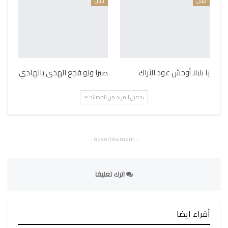
لبنان
لبنان
يا بليلا أوحش عود الأراك
صبرا ولو فجع الهدى بالهادي
تحميل المزيد من القصائد
- Advertisement -
اترك تعليقا
أقراء ايضا