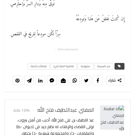
تَوقَّ مِنهُ وَدارِ السرَّ وَاِحتَرِصِ
إِن كُنتَ تَغفلُ عَن هَذا وَتودِعُهُ
سِرّاً تَكُن مودِعاً لِلريحِ في القفصِ
- Advertisement -
بحر البسيط
عموديه
قافية الصاد (ص)
قصائد حكمة
شارك
المفتي عبداللطيف فتح الله
1294 مادة
عبد اللطيف بن علي فتح الله. أديب من أهل بيروت،
تولى القضاء والإفتاء. له نظم جيد في (ديوان -ط)
و(مقامات -خ)، و(مجموعة شعرية -خ) بخطه،