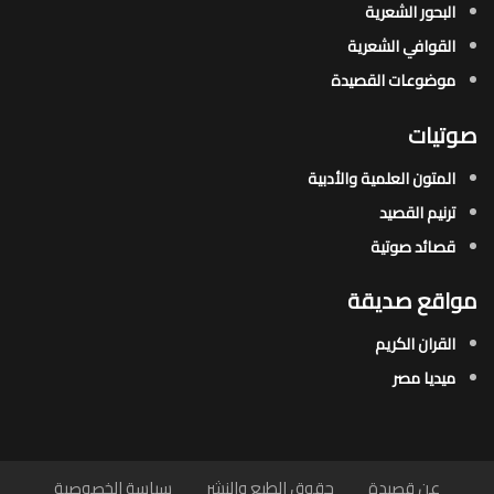
البحور الشعرية​
القوافي الشعرية​
موضوعات القصيدة​
صوتيات
المتون العلمية والأدبية
ترنيم القصيد
قصائد صوتية
مواقع صديقة
القران الكريم
ميديا مصر
عن قصيدة
حقوق الطبع والنشر
سياسة الخصوصية