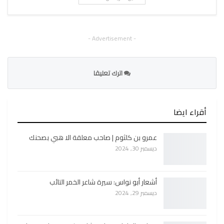
- Advertisement -
اترك تعليقا
أقراء ايضا
عمرو بن كلثوم | صاحب معلقة الا هبي بصحنك
ديسمبر 30, 2024
أشعار أبو نواس: سيرة شاعر الخمر التائب
ديسمبر 29, 2024