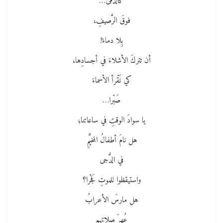
كالدُّمى…
فوقَ الرَّصيفِ،
بِلا دماءْ!
أن تتركَ الأشلاءَ في أجسادِها،
كي نَقْرأ الأسماءَ
صَبْرا…
يا سوادَ الوقتِ في ساعاتنا؛
هل نامَ أطفالُ المخيَّمِ
في الدُّجى
واستيقظوا للموتِ فَجْرا؟
هل مارسَ الأعرابُ
عُهرَ صلاتِهم