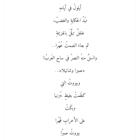
أيلولُ في أيامهِ
مهْدُ الحكايةِ والغضبْ،
طفلٌ تبلَّلَ بالهزيمةِ
ثم جاءَ الصمتُ عُهْرا…
وانسلَّ منهُ النصرُ في ساحِ العَربْ!
«صبرا وشاتيلا»…
وبيروتُ التي
كظَمتْ بغيظٍ حُزنها
وبكَتْ
على الأعرابِ قَهْرا
بيروتُ صبرًا