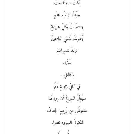
بَكتْ… وتقدَّمَتْ
جرَّتْ ثيابَ اللحْمِ
وانتصَبتْ بكلِّ عزيمةٍ
وَهَوتْ تُغطي الياسمينَ
تريدُ للعوراتِ
سَتْرا.
يا قاتلي…
في كلِّ زاويةٍ دَمٌ
سيُعلِّمُ التاريخَ أن جِراحَنا
ستفيضُ من رَحِمِ الجفافْ
لتكونَ للمهزوم نصرا.