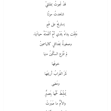
قدْ نَجوتُ بمقلتيْ
شاهدتُ موتًا
يستريحُ على فَمٍ
عَلِقَت يداهُ بثَدْي أمٍّ ألقَمَتْهُ حياتَها.
وصغيرةٌ بجَدائلٍ كالياسمينْ
لم تَنْزعِ السكّينُ منها
خوفَها
نَثرَ الغُرابُ أريجَها
ومَضى
يُمشِّطُ لَحْمَها بِتَصبُّرٍ
والأمُّ ما صَبَرتْ