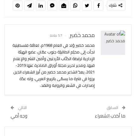
شارك
محمد خضير
57 مادة
محمد خضير وُلد في العام 1968م، لعائلة فلسطينية
لجأت إلى مخيّم الطالبيّة جنوب عمّان، عضو الهيئة
الإدارية لرابطة الكتّاب الأردنيين وأمين النشر والإعلام
فيها، ومدير تحرير مجلة أوراق الصادرة عنها 2019-
2021، يعدّ الشاعر محمد خضير من أبرز الشعراء الذين
برزوا في فترة ما يسمّى بالربيع العربي، وله عدّة
إصدارات في الشعر والرواية والنقد.
السابق
التالي
ما أكذب الشعراء
وجه أمي