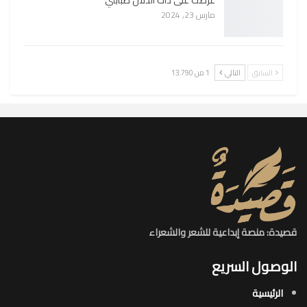
مارس 23, 2024
السابق
التالي
1 من 13٬790
قصيدة: منصة إبداعية للشعر والشعراء
الوصول السريع
الرئيسية