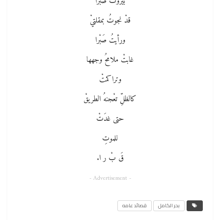
بيروتُ صبرًا
قدْ نجوتُ بمقلتيْ
ورأيتُ صَبْرا
غابتْ ملامحُ وجهها
وتراكمتْ
كالظلِّ تعْجنهُ الطريقْ
حتى غدَتْ
للموتِ
قَ بْ ر ا.
- Advertisement -
بحر الكامل
قصائد عامه