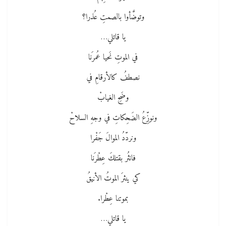
وتوضَّأوا بالصمتِ عُذرا؟
يا قاتلي…
في الموتِ نَحيا عُمرَنا
نصطفُ كالأرقامِ في
وضَحِ الغيابْ
ونوزِّعُ الضَحِكاتِ في وجهِ السلاحْ
ونردّدُ الموالَ جَفْرا
فانثُر بقتلكَ عِطْرَنا
كي ينثرَ الموتُ الأنيقُ
بموتنا عِطْرا.
يا قاتلي…