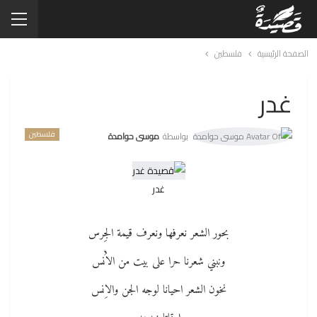
الصفحة الرئيسية
فلسطين
غدر
فلسطين
بواسطة
موسى حوامدة
غدر
بحور الشعر نعرفها ونعرف قيمة الجِرس
ونبني شعرنا حرا على بيت من الاُْنس
نخون الشعر احيانا لوجه الجن والاِنس