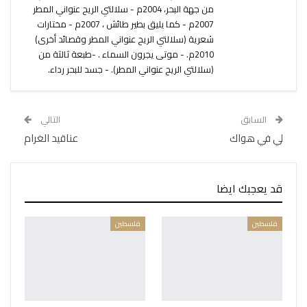
من جهة البحر، 2004م - سلالتي الريح عنواني المطر
2007م - كما يليق بطير طائش ، 2007م - مختارات
شعرية (سلالتي الريح عنواني المطر وقصائد أخرى)
2010م. - موتى يجرون السماء . -طبعة ثالثة من
(سلالتي الريح عنواني المطر). - جسد للبحر رداء.
السابق
التالي
لي في هواك
عناقيد الغرام
قد يعجبك ايضا
فلسطين
فلسطين