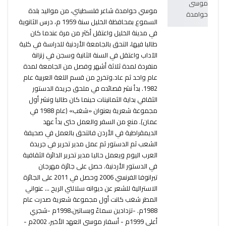
موسي حوامدة شاعر فلسطيني، من مواليد بلدة
السموع بمحافظة الخليل سنة 1959 م، درس الثانوية
في مدينة الخليل واعتقل أكثر من مرة عندما كان
طالبا فيها، التحق بالجامعة الأردنية للدراسة في كلية
الآداب واعتقل في السنة الثانية وسجن في زنزانة
منفردة لمدة ثلاثة أشهر وفصل من الجامعة لمدة
عام واحد ثم عاد.وتخرج من قسم اللغة العربية عام
1982. بدأ نشر قصائده في ملحق جريدة الدستور
الثقافي بداية الثمانينات حينما كان طالبا ونشر أول
مجموعة شعرية بعنوان «شغب» (عام 1988 في
عمان). منع من السفر والعمل حتى بدأ عهد
الديمقراطية في الأردن فالتحق بالعمل في صحيفة
الشعب ثم الدستور ثم عمل مدير تحرير في جريدة
العرب اليوم ويعمل حاليا مدير تحرير الدائرة الثقافية
في الدستور الأردنية. حصل على جائزة مهرجان
تيرانوفا الفرنسي 2006 وحصل في 2011 على الجائزة
الاسترالية للشعر عن ديوانه سلالتي الريح ... عنواني
المطر شغب كانت أول مجموعة شعرية صدرت عام
1988م. -تزدادين سماءً وبساتين،1998م -شجري
أعلى 1999م - أسفار موسى العهد الأخير، 2002م -