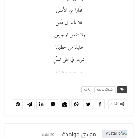
نفّارا من الأمس
فلا يأبه الى فَعِلن
ولا تفعيل او جرس ِ
طليقا من خطايانا
شريدا في لظى المسِّ
- Advertisement -
قصائد عامه
نثريه
شارك
موسى حوامدة
20 مادة