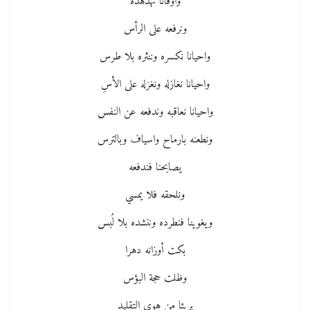
واوقاتا نهدهده
ونرفعه على الرأس
واحيانا نكسره وننثره بلا طرس
واحيانا نغازله ونغزله على الأسِ
واحيانا نعاقبه وندفعه عن النفس
ونطعنه بارماح واسياف وبالترس
يصابحنا فندفعه
ونلحقه فلا يمسي
ويغوينا فنطرده وننشده بلا لُبس
بكت أوزانه دهرا
وظلت حجة البؤس
بريئا من هوى التقليد