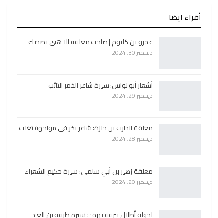
أقراء ايضا
عمرو بن كلثوم | صاحب معلقة الا هبي بصحنك
ديسمبر 30, 2024
أشعار أبو نواس: سيرة شاعر الخمر التائب
ديسمبر 29, 2024
معلقة الحارث بن حلزة: شاعر بكر في مواجهة تغلب
ديسمبر 28, 2024
معلقة زهير بن أبي سلمى: سيرة حكيم الشعراء
ديسمبر 20, 2024
لخولة أطلال ببرقة ثهمد: سيرة طرفة بن العبد