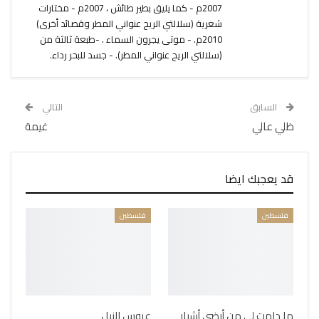
2007م - كما يليق بطير طائش ، 2007م - مختارات
شعرية (سلالتي الريح عنواني المطر وقصائد أخرى)
2010م. - موتى يجرون السماء . -طبعة ثالثة من
(سلالتي الريح عنواني المطر). - جسد للبحر رداء.
السابق
التالي
ظلي عالي
غيمة
قد يعجبك ايضا
فلسطين
فلسطين
ما دامت لي من أرضي أشبار
عروس النيل