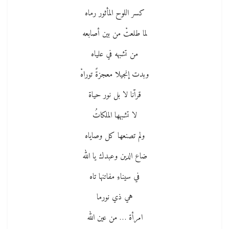
كسر اللوح المأثور رماه
لما طلعتْ من بين أصابعه
من تشبهه في علياه
وبدت إنجيلا معجزةً توراهْ
قراّنا لا بل نور حياة
لا تشبهها الملكاتُ
ولم تصنعها كل وصاياه
ضاع الدين وعبدك يا الله
في سيناءِ مفاتنها تاه
هي ذي نورما
امرأة … من عين الله