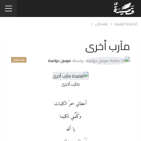
الصفحة الرئيسية
فلسطين
مآرب أخرى
فلسطين
بواسطة
موسى حوامدة
مآرب أخرى
أعطاني سحرَ الكلمات
وكَلَّمَني تكليما
يا ألله