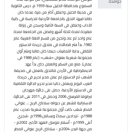
السموع بمحافظة الخليل سنة 1959 م، درس الثانوية
في مدينة الخليل واعتقل أكثر من مرة عندما كان
طالبا فيها، التحق بالجامعة الأردنية للدراسة في كلية
الآداب واعتقل في السنة الثانية وسجن في زنزانة
منفردة لمدة ثلاثة أشهر وفصل من الجامعة لمدة
عام واحد ثم عاد.وتخرج من قسم اللغة العربية عام
1982. بدأ نشر قصائده في ملحق جريدة الدستور
الثقافي بداية الثمانينات حينما كان طالبا ونشر أول
مجموعة شعرية بعنوان «شغب» (عام 1988 في
عمان). منع من السفر والعمل حتى بدأ عهد
الديمقراطية في الأردن فالتحق بالعمل في صحيفة
الشعب ثم الدستور ثم عمل مدير تحرير في جريدة
العرب اليوم ويعمل حاليا مدير تحرير الدائرة الثقافية
في الدستور الأردنية. حصل على جائزة مهرجان
تيرانوفا الفرنسي 2006 وحصل في 2011 على الجائزة
الاسترالية للشعر عن ديوانه سلالتي الريح ... عنواني
المطر شغب كانت أول مجموعة شعرية صدرت عام
1988م. -تزدادين سماءً وبساتين،1998م -شجري
أعلى 1999م - أسفار موسى العهد الأخير، 2002م -
من جهة البحر، 2004م - سلالتي الريح عنواني المطر