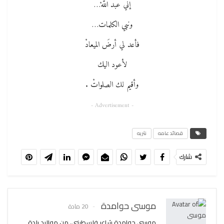
إني عبد اللهْ…
ونبي الكلمات…
فأعد لي أرضَ الميعادْ
لأعود اليك
وأقيم لك الصلواتْ .
- Advertisement -
قصائد عامه
نثريه
شارك
موسى حوامدة
20 مادة
موسي حوامدة شاعر فلسطيني، من مواليد بلدة