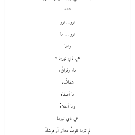
***
نور… نور
نور … ما
وسما
هي ذي نورما º
ماء رقراقٌ،
شفافٌ،
ما أصفاه
وما أحلاهْ
هي ذي نورما
لم تترك للربَّ دفاتر أو فرشاهْ