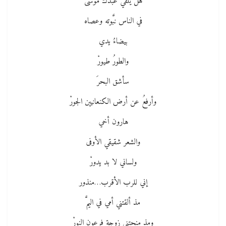
هَلْ يلقي عبدك موسى
في الناس نبَّوته وعصاه
بيضاءُ يدي
والطورُ طيورْ
سأشق البحرَ
وأرفعُ عن أرض الكنعانيين الجورْ
هارون أخي
والشعر شقيقي الأوفى
ولساني لا بد يدورْ
إني للرب الأقرب…منذور
مذ ألقتني أمي في اليمَّ
ومذ منحتني زوجة فرعون النورْ