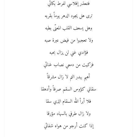
فتحذر إفلاسي لفرط بكائي
ترى هل يجود الدهر يوماً بقربه
وهل يسعف القلب المعنّى بطبه
ولا تعجبوا من فيض عبرة صبه
فؤادي غني لن يزال بحبه
فزكيت من دمعي نصاب غنائي
أهيم ببدر التم لا زال مشرقاً
سقاني كؤوس السقم صرفاً وأدهقا
فلا أبرأ الله السقام الذي سقا
ولا زال طرفي بالسهاد مؤرقا
إذا كنت أرجو من هواه شفائي