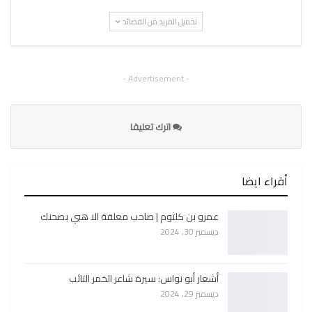
تحميل المزيد من القصائد
- Advertisement -
اترك تعليقا
أقراء ايضا
عمرو بن كلثوم | صاحب معلقة الا هبي بصحنك
ديسمبر 30, 2024
أشعار أبو نواس: سيرة شاعر الخمر التائب
ديسمبر 29, 2024