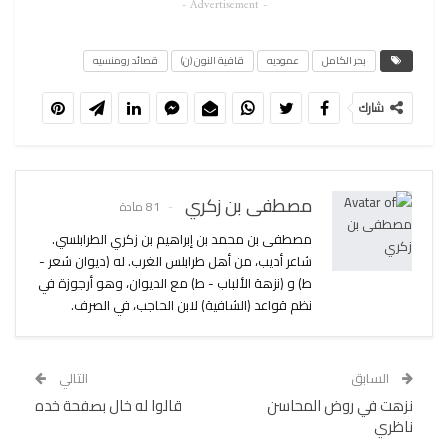
- Advertisement -
بحر الكامل
عموديه
قافية النون (ن)
قصائد رومنسيه
شارك
مصطفى بن زكري
81 مادة
مصطفى بن محمد بن إبراهيم بن زكري الطرابلسي.
شاعر أديب، من أهل طرابلس الغرب. له (ديوان شعر -
ط) و (نزهة الألباب - ط) مع الديوان، وهو أرجوزة في
نظم قواعد (الشافية) لابن الحاجب، في الصرف.
السابق
التالي
نزهت في روض المحاسن
قالوا له خال بصفحة خده
ناظري