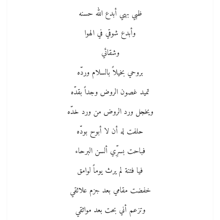
ظبي بهي أبدع الله حسنه
وأبدع شوقي في الهوا
وشقائي
بروحي بخيلاً بالسلام وردّه
تميد غصون الروض وجداً بقدّه
ويخجل ورد الروض من ورد خدّه
حلفت له أن لا أبوح بودّه
فباحت بسرِّي ألسن البرحاء
فيا فتنة لم يرث يوماً لوامق
خفضت مقامي بعد جزم علائقي
وتزعم أني بحت بعد مواثقي