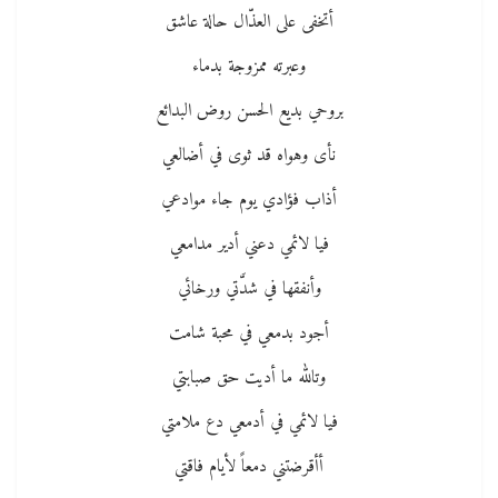
أتخفى على العذّال حالة عاشق
وعبرته ممزوجة بدماء
بروحي بديع الحسن روض البدائع
نأى وهواه قد ثوى في أضالعي
أذاب فؤادي يوم جاء موادعي
فيا لائمي دعني أدير مدامعي
وأنفقها في شدَّتي ورخائي
أجود بدمعي في محبة شامت
وتالله ما أديت حق صبابتي
فيا لائمي في أدمعي دع ملامتي
أأقرضتني دمعاً لأيام فاقتي