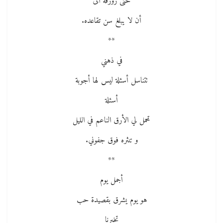
حتى زورقه آلى
أن لا يبلغ سن تقاعده.
**
في ذهني
تتناسل أسئلة ليس لها أجوبة
أسئلة
تحمل لي الأرق الناعم في الليل
و تنثره فوق جفوني.
**
أجمل يوم
هو يوم يشرق بقصيدة حب
تخبرنا