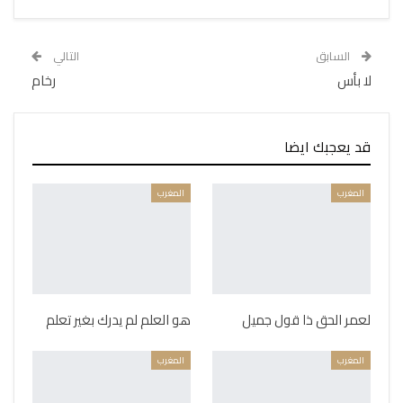
السابق
التالي
لا بأس
رخام
قد يعجبك ايضا
المغرب
المغرب
لعمر الحق ذا قول جميل
هو العلم لم يدرك بغير تعلم
المغرب
المغرب