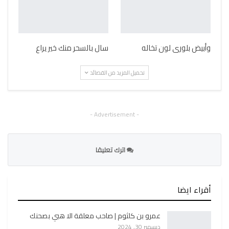
وأبيض بلورى لون تخاله
سال بالسحر منك خير يراع
تحميل المزيد من القصائد
- Advertisement -
اترك تعليقا
أقراء ايضا
عمرو بن كلثوم | صاحب معلقة الا هبي بصحنك
ديسمبر 30, 2024