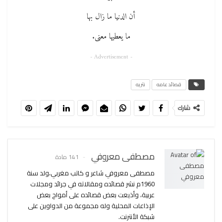
أن الدنيا ما زال بها
ما يعطيها معنى.
- Advertisement -
قصائد عامه
نثريه
شارك
مصطفى معروفي
141 مادة
مصطفى معروفي شاعر و كاتب مغربي،ولد سنة
1960م نشر قصائده ومقالاته في جرائد ومجلات
عربية، وأذيعت بعض قصائده على أمواج بعض
الإذاعات المحلية وله مجموعة من الدواوين على
شبكة الأنترنت.