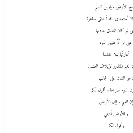
ج للأرض مواويلَ السلْمِ
 لا أستجدي نافذةً تبقى ساهرة
ى لو كان الشوق ينادمها
حتى لو أنَّ طيور النوء
أعارتْها بللا مختلسا
 الغيم المنذور لإيلاف العشب
عوا الشك على الجانب
 اليوم صريحا و أقول لكم:
ن الغيم سؤال الأرض
و للأرض أديمي
وأقول لكم: