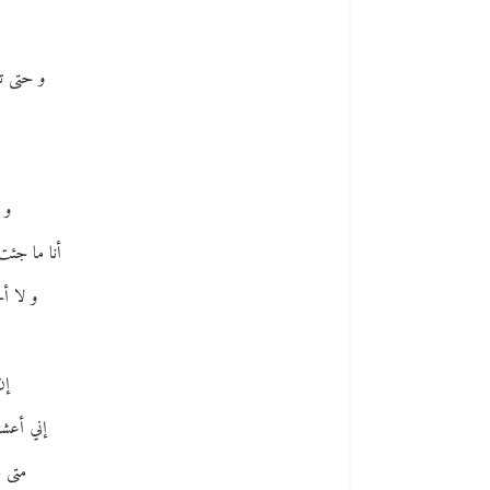
و حتى تل
و ي
أنا ما جئت
و لا أ
إن
إني أعشقُ
متى م