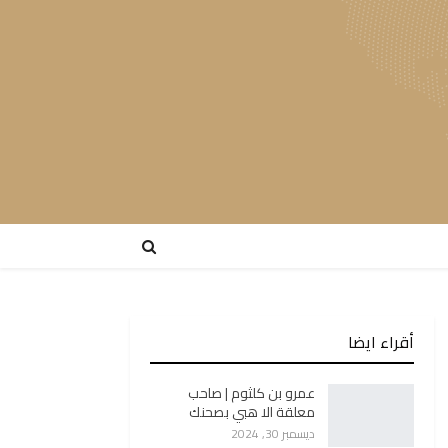
أقراء ايضا
عمرو بن كلثوم | صاحب
معلقة الا هبي بصحنك
ديسمبر 30, 2024