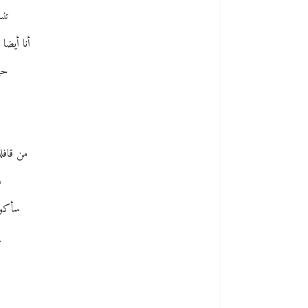
تنس
أنا أيضا
حت
من قافلة
د
سأكون
إ