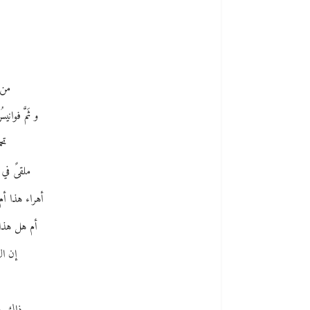
من 
و ثَمَّ فو
تحم
ملقىً في
أهراء هذا أم
أم هل هذا 
إن ال