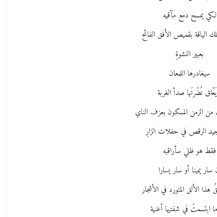
لكي يمسح دمع مآقيه
ك الياقة بقميص الأفق الفائح
بعبير النشوةِ
سيغادرها اللمعان
َعْلق نُضْرتَها صدأ الغربة
 من الزمن المسكون بعزف الناي
جيد الرقص في حفلات الزارِ
فقط هو ظلي سأراقبه
 سار يمينا أو سار يسارا
 هذا الألق المتورد في الأشجار
ا ابتسمتْ في شفتيها أغنية