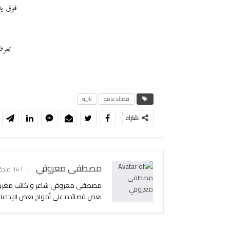
فوق يد
تعرف 
قصائد عامه
نثريه
شارك
مصطفى معروفي
141 مادة
بعض قصائده على أمواج بعض الإذاعات 