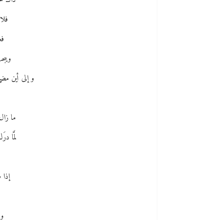
ذاك ح
فلا 
فغ
ويبح
و إلى أين مض
ما زال
لمَّا د
إذا ط
و 