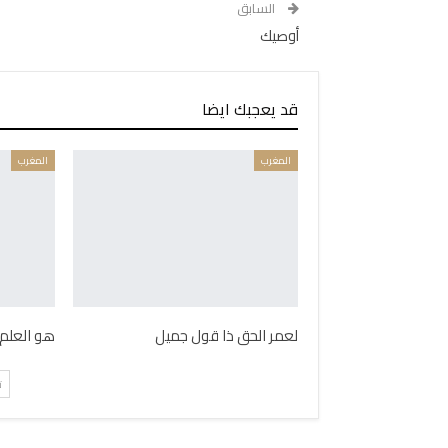
السابق
أوصيك
قد يعجبك ايضا
المغرب
المغرب
لعمر الحق ذا قول جميل
هو العلم 
ت