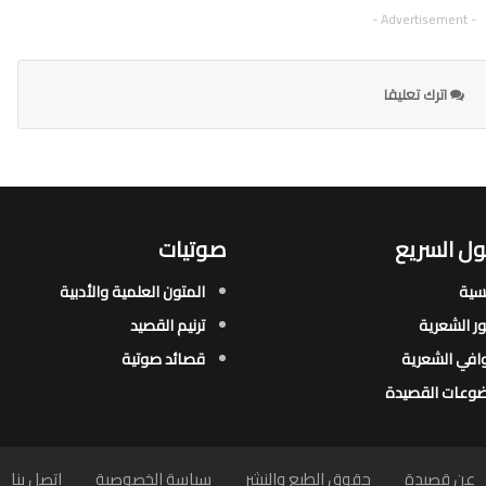
- Advertisement -
اترك تعليقا
ل السريع
صوتيات
يسية
المتون العلمية والأدبية
ور الشعرية​
ترنيم القصيد
افي الشعرية​
قصائد صوتية
وعات القصيدة​
عن قصيدة
حقوق الطبع والنشر
سياسة الخصوصية
اتصل بنا