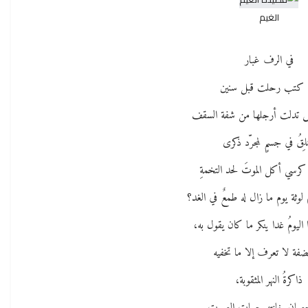
الغيم
في الرف غبار
كتب رحلت قبل سنين
انيسُ تدلت أرجلها من شفة السقف
لِقُ في جسمٍ لمجرّد ذكرى
 كرسي أكل الموتَ لحد التخمةِ
 لوثة يوم ما زال له طمعٌ في الغد؟
اليومُ غدا ينكر ما كان يقول به،
ضفة لا تعرف إلا ما تخفيه
ذاكرةُ النهر المثقوبة،