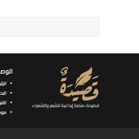
الوصو
الرئ
البح
القو
قصيدة: منصة إبداعية للشعر والشعراء
موض