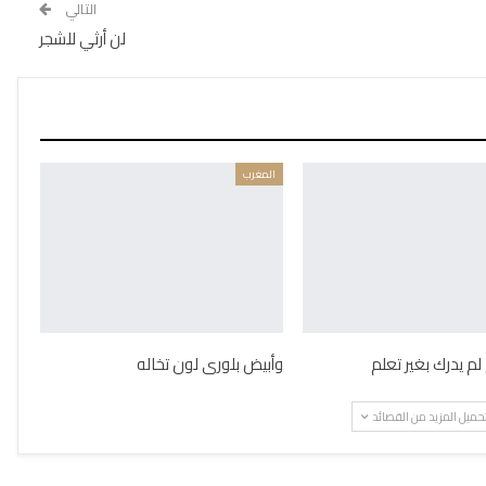
التالي
لن أرثي للشجر
المغرب
لم يدرك بغير تعلم
وأبيض بلورى لون تخاله
حميل المزيد من القصائد