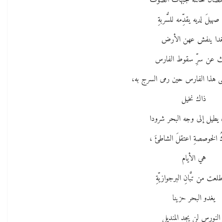
صان خانته جبهات الصوت
صهيلَ لديه يقدِّمه للسُّربةِ
دا ينفش عهن الأرض
ث عن سرِّ سقوط الفارس
ى هذا الفارس حين رمى السرج به،
ذاك نخيل
 يطيل إلى وجه البحر شرودا
رَكُ الخوصصةِ اعتقلَ الشاطئَ ،
هي الأيام
لعت من تبَّانِ البرجوازيّةِ
يغدو البحر حزينا
النورس لن يجد المنديل