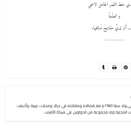
ي حط القمر الحامل لاسمي
و العتْمةُ
أن لديّ مفاتيحَ مَنافيها.
- Advertisement -
مصطفى معروفي شاعر و كاتب مغربي،ولد سنة 1960م نشر قصائده ومقالاته في جرائد ومجلات عربية، وأذيعت
المحلية وله مجموعة من الدواوين على شبكة الأنترنت.