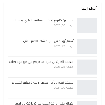
أقراء ايضا
عمرو بن كلثوم | صاحب معلقة الا هبي بصحنك
ديسمبر 30, 2024
أشعار أبو نواس: سيرة شاعر الخمر التائب
ديسمبر 29, 2024
معلقة الحارث بن حلزة: شاعر بكر في مواجهة تغلب
ديسمبر 28, 2024
معلقة زهير بن أبي سلمى: سيرة حكيم الشعراء
ديسمبر 20, 2024
لخولة أطلال ببرقة ثهمد: سيرة طرفة بن العبد