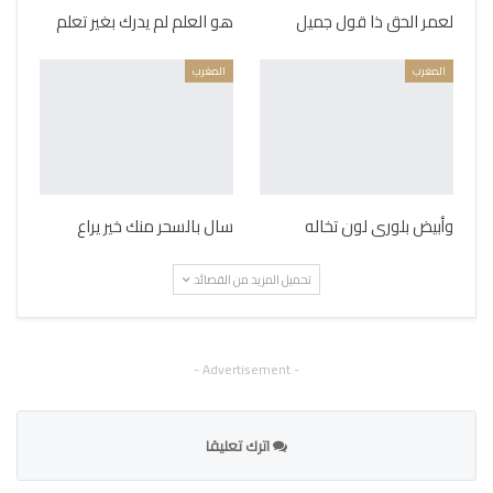
لعمر الحق ذا قول جميل
هو العلم لم يدرك بغير تعلم
المغرب
المغرب
وأبيض بلورى لون تخاله
سال بالسحر منك خير يراع
تحميل المزيد من القصائد
- Advertisement -
اترك تعليقا