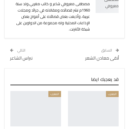
مصطفى معروفي شاعر و كاتب مغربي،ولد سنة
1960م نشر قصائده ومقالاته في جرائد ومجلات
عربية، وأذيعت بعض قصائده على أمواج بعض
الإذاعات المحلية وله مجموعة من الدواوين على
شبكة الأنترنت.
السابق
التالي
أنقى معادن الشعر
نبراس الشاعر
قد يعجبك ايضا
المغرب
المغرب