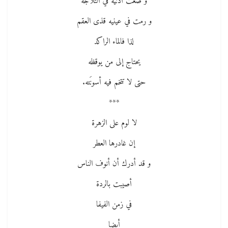
و ضعت أذنيه في الثلاجة
و رمت في عينيه قذى العقم
لذا فالماء الراكد
يحتاج إلى من يوقظه
حتى لا تتخم فيه أسونَته.
***
لا لوم على الزهرة
إن غادرها العطر
و قد أدرك أن أنوف الناس
أصيبت بالردة
في زمن الفيفا
أيضا