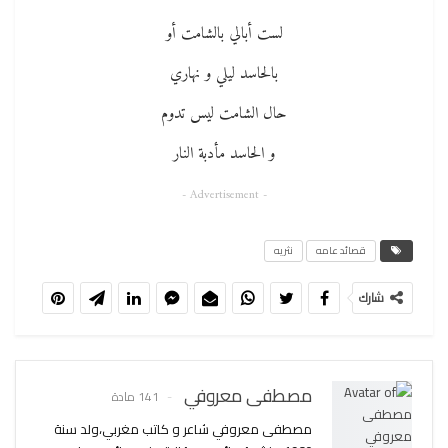
لست أبالي بالشامت أو
بالحاسد ليلي و نهاري
حال الشامت ليس تدوم
و الحاسد مأدبة النار
- Advertisement -
قصائد عامه
نثريه
شارك
مصطفى معروفي
141 مادة
مصطفى معروفي شاعر و كاتب مغربي،ولد سنة