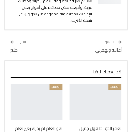
1960م نشر قصائده ومقالاته في جرائد ومجلات
عربية، وأذيعت بعض قصائده على أمواج بعض
الإذاعات المحلية وله مجموعة من الدواوين على
شبكة الأنترنت.
السابق
التالي
أعاتبه ويهجرني
طبع
قد يعجبك ايضا
المغرب
المغرب
لعمر الحق ذا قول جميل
هو العلم لم يدرك بغير تعلم