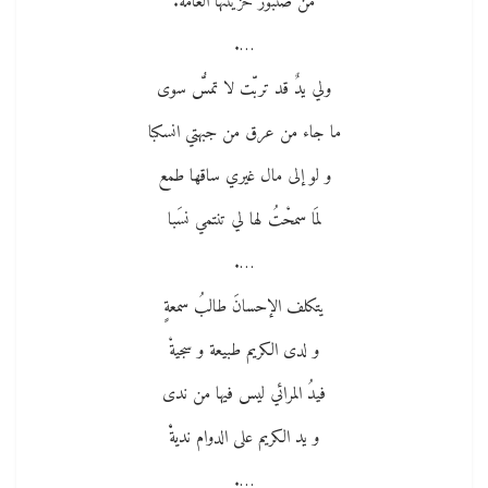
من صنبور خزينتها العامة.
….
ولي يدٌ قد تربّت لا تمسُّ سوى
ما جاء من عرق من جبهتي انسكبا
و لو إلى مال غيري ساقها طمع
لمَا سمحْتُ لها لي تنتمي نسَبا
….
يتكلف الإحسانَ طالبُ سمعةٍ
و لدى الكريم طبيعة و سجيةْ
فيدُ المرائي ليس فيها من ندى
و يد الكريم على الدوام نديةْْ
….