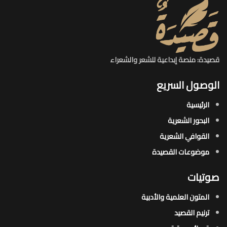
قصيدة: منصة إبداعية للشعر والشعراء
الوصول السريع
الرئيسية
البحور الشعرية​
القوافي الشعرية​
موضوعات القصيدة​
صوتيات
المتون العلمية والأدبية
ترنيم القصيد