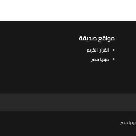
مواقع صديقة
القران الكريم
ميديا مصر
يديا مصر