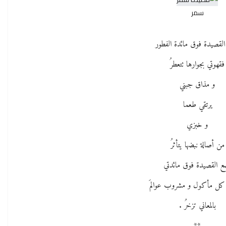
سمر
لقصيدة فوق مائدة الفطور
فقهوتي بجوارها تتعطرُ
و مذاق جبني
يرتقي طعما
و خبزي
من أصالة نبضها يتأثرُ
ع القصيدة فوق مائدتي
كل مأكول و مشروب عوالمَ
بالمعاني تزخرُ .