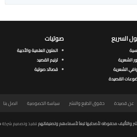
ل السريع
صوتيات
يسية
المتون العلمية والأدبية
ور الشعرية​
ترنيم القصيد
افي الشعرية​
قصائد صوتية
وعات القصيدة​
عن قصيدة
حقوق الطبع والنشر
سياسة الخصوصية
اتصل بنا
ر والتأليف محفوظه لأصحابها تبعاَ لأسماءهم وتصنيفاتهم
تنفيذ وتصميم شركة
م