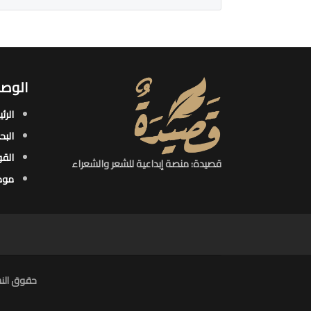
الوصو
الرئ
البح
القو
قصيدة: منصة إبداعية للشعر والشعراء
موض
حقوق النش