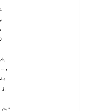
ذب
من
عا
لك
ينام 
و ذو ا
يسامر
إلى ق
*البلابل