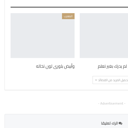
المغرب
لم يدرك بغير تعلم
وأبيض بلورى لون تخاله
حميل المزيد من القصائد
- Advertisement -
اترك تعليقا