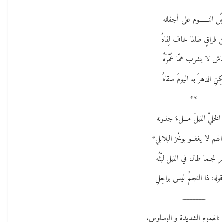
**
ُل النــــــوم على أجفانه
 فراقٍ طالما خاف لِقاهُ
ش لا يشرب همّا عُمْرَهٌ
ِنِ الدهرَ به اليومَ سقاهُ
**
الخليّ الليلَ مـــلءَ جفـونه
لهم لا يغفــو بوخْز البلابلِ*
 نجـما طال في الليل لبْثُه
وله: ذا النجمُ ليس براحِلِ
ـــــــــــــــ
 :الهموم الشديدة و الوساوس.​