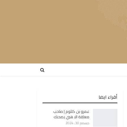
أقراء ايضا
عمرو بن كلثوم | صاحب
معلقة الا هبي بصحنك
ديسمبر 30, 2024