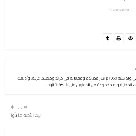
- Advertisement -
مصطفى معروفي شاعر و كاتب مغربي،ولد سنة 1960م نشر قصائده ومقالاته في جرائد ومجلات عربية، وأذيعت
المحلية وله مجموعة من الدواوين على شبكة الأنترنت.
التالي
ليت الأحبة ما نأوا