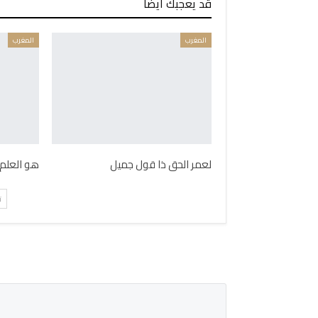
قد يعجبك ايضا
المغرب
المغرب
لعمر الحق ذا قول جميل
هو العلم 
ت