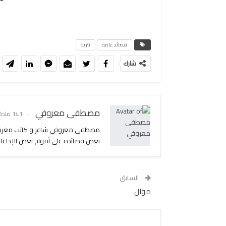
قصائد عامه
نثريه
شارك
مصطفى معروفي
141 مادة
بعض قصائده على أمواج بعض الإذاعات 
السابق
موال