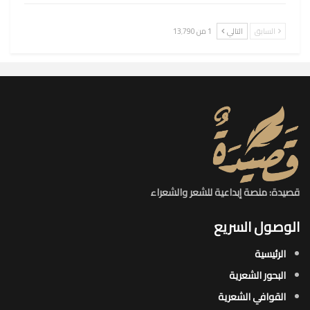
السابق
التالي
1 من 13٬790
قصيدة: منصة إبداعية للشعر والشعراء
الوصول السريع
الرئيسية
البحور الشعرية​
القوافي الشعرية​