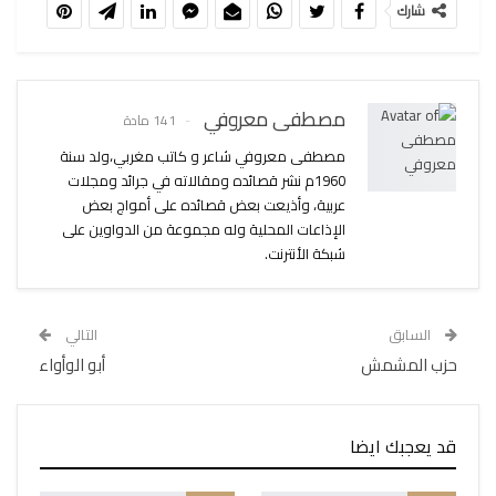
شارك
مصطفى معروفي
141 مادة
مصطفى معروفي شاعر و كاتب مغربي،ولد سنة
1960م نشر قصائده ومقالاته في جرائد ومجلات
عربية، وأذيعت بعض قصائده على أمواج بعض
الإذاعات المحلية وله مجموعة من الدواوين على
شبكة الأنترنت.
السابق
التالي
حزب المشمش
أبو الوأواء
قد يعجبك ايضا