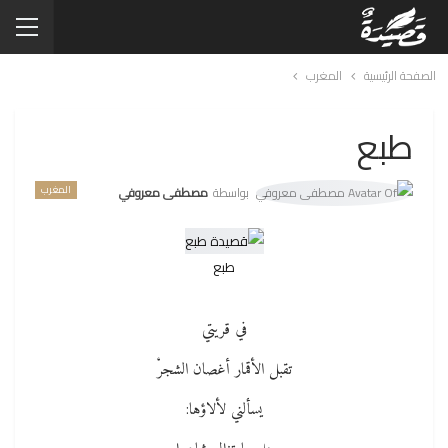
الصفحة الرئيسية
المغرب
طبع
المغرب
بواسطة
مصطفى معروفي
طبع
في قريتي
تقبل الأقمار أغصان الشجرْ
يسألني لألاؤها: