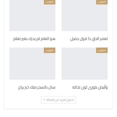
المغرب
المغرب
لعمر الحق ذا قول جميل
هو العلم لم يدرك بغير تعلم
المغرب
المغرب
وأبيض بلورى لون تخاله
سال بالسحر منك خير يراع
تحميل المزيد من القصائد