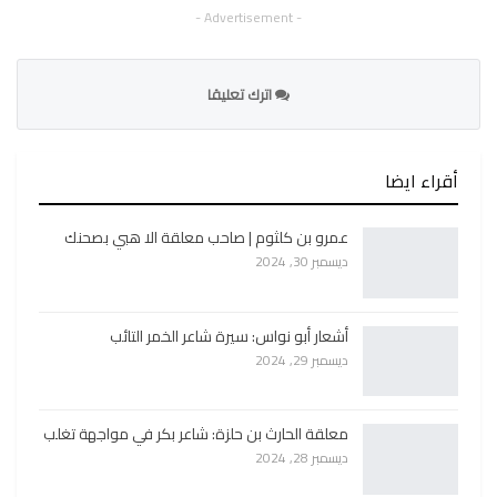
- Advertisement -
اترك تعليقا
أقراء ايضا
عمرو بن كلثوم | صاحب معلقة الا هبي بصحنك
ديسمبر 30, 2024
أشعار أبو نواس: سيرة شاعر الخمر التائب
ديسمبر 29, 2024
معلقة الحارث بن حلزة: شاعر بكر في مواجهة تغلب
ديسمبر 28, 2024