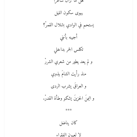
هل ما تزال شاعرا
يهوى سكون الليل
يستحم في الوادي بشلال القمرْ؟
أجيبه بأنني
تكلس الجمر بداخلي
و لم يعد يطير من شعري الشررْ
منذ رأيت الشامَ يذوي
و العراقَ يشرب الردى
و اليمنَ الحزينَ يشكو وطأة القدرْ.
***
كان يناضل
لا لعيون الفقراء