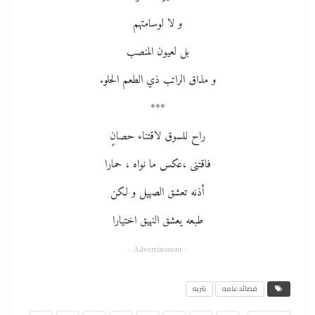
و لا لوسامتهم
بل لعيون المنصب
و مذاق الراتب ذي الطعم الحلو.
***
راح للسوق لاقتناء حصانٍ
فاقتنى ،عكس ما نواه ، حمارا
أذنه تعشق الصهيل و لكن
طبعه يعشق النهيق اختيارا
- Advertisement -
قصائد عامه
نثريه