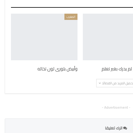
المغرب
لم يدرك بغير تعلم
وأبيض بلورى لون تخاله
حميل المزيد من القصائد
- Advertisement -
اترك تعليقا