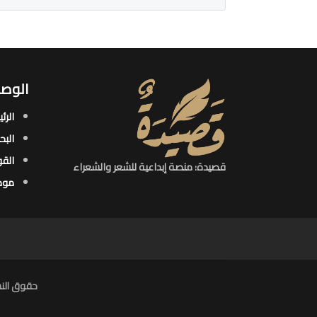
الوصو
الرئ
البح
القو
قصيدة: منصة إبداعية للشعر والشعراء
موض
حقوق النش