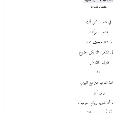
عمود هواء
في شعرك كن أنت
فشعرك مرآتك
لا ترتد معطف غيرك
ي الشعر يراك بكل وضوح
قارئك المفترض.
**
لغة تشرب من نبع اليومي
و لي أمل
أن تذروه رياح الحرب ،