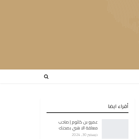
أقراء ايضا
عمرو بن كلثوم | صاحب
معلقة الا هبي بصحنك
ديسمبر 30, 2024