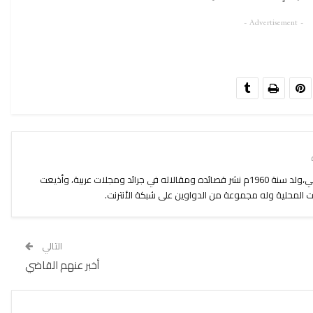
- Advertisement -
مصطفى معروفي شاعر و كاتب مغربي،ولد سنة 1960م نشر قصائده ومقالاته في جرائد ومجلات عربية، وأذيعت
المحلية وله مجموعة من الدواوين على شبكة الأنترنت.
التالي
أخبر عنهم القاضي