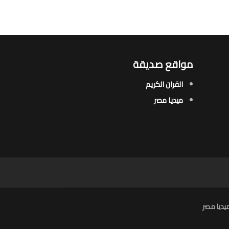
مواقع صديقة
القران الكريم
ميديا مصر
يديا مصر