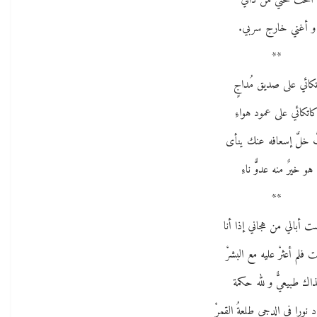
أُنْحتُ لحني من ذاتي
و أغني خارج سربي.
**
تكائي على صديق مُداجٍ
اتكائي على عمود هواءِ
َّ خلَّ إسعافه عنك ينأى
هو خيرٌ منه عدوٌّ ناءِ
**
ت أبالي من هجاني إذا أنا
 فلم أعثرْ عليه مع البشرْ
اك طبيعيٌّ و لله حكمة
د نورا في الدجى طلعةُ القمرْ