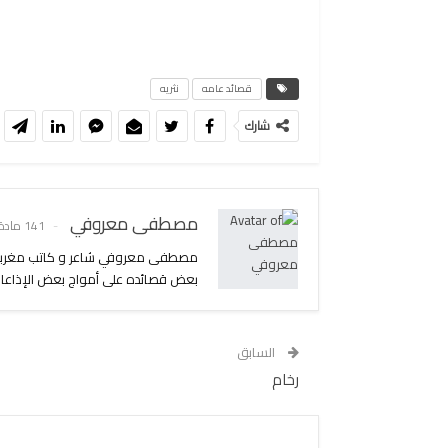
قصائد عامه
نثريه
شارك
مصطفى معروفي
141 مادة
بعض قصائده على أمواج بعض الإذاعات 
السابق
رخام