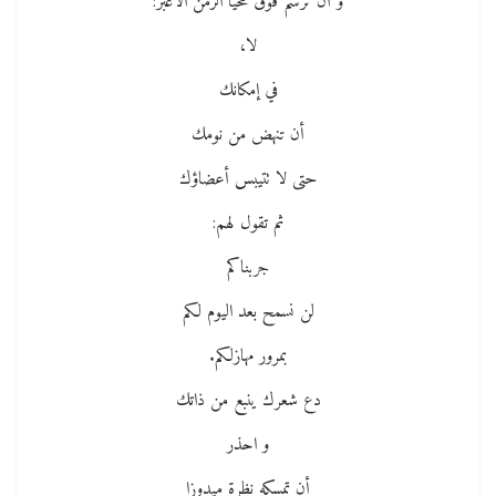
و أن ترسم فوق محيا الزمن الأغبر:
لا،
في إمكانك
أن تنهض من نومك
حتى لا تتيبس أعضاؤك
ثم تقول لهم:
جربناكم
لن نسمح بعد اليوم لكم
بمرور مهازلكم.
دع شعرك ينبع من ذاتك
و احذر
أن تمسكه نظرة ميدوزا