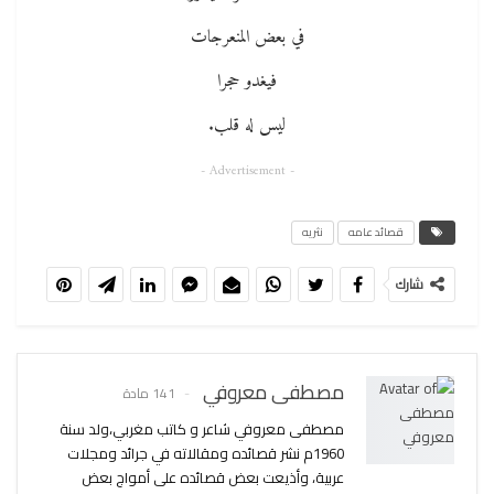
في بعض المنعرجات
فيغدو حجرا
ليس له قلب.
- Advertisement -
قصائد عامه
نثريه
شارك
مصطفى معروفي
141 مادة
مصطفى معروفي شاعر و كاتب مغربي،ولد سنة
1960م نشر قصائده ومقالاته في جرائد ومجلات
عربية، وأذيعت بعض قصائده على أمواج بعض