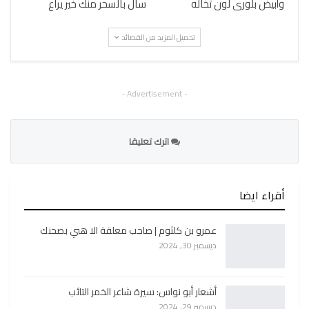
وأبيض بلورى لون تخاله
سال بالسحر منك خير يراع
تحميل المزيد من القصائد
- Advertisement -
اترك تعليقا
أقراء ايضا
عمرو بن كلثوم | صاحب معلقة الا هبي بصحنك
ديسمبر 30, 2024
أشعار أبو نواس: سيرة شاعر الخمر التائب
ديسمبر 29, 2024