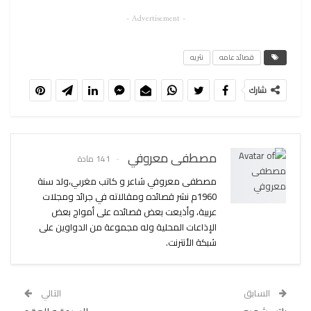
- Advertisement -
قصائد عامه
نثريه
شارك
مصطفى معروفي
141 مادة
مصطفى معروفي شاعر و كاتب مغربي،ولد سنة
1960م نشر قصائده ومقالاته في جرائد ومجلات
عربية، وأذيعت بعض قصائده على أمواج بعض
الإذاعات المحلية وله مجموعة من الدواوين على
شبكة الأنترنت.
السابق
التالي