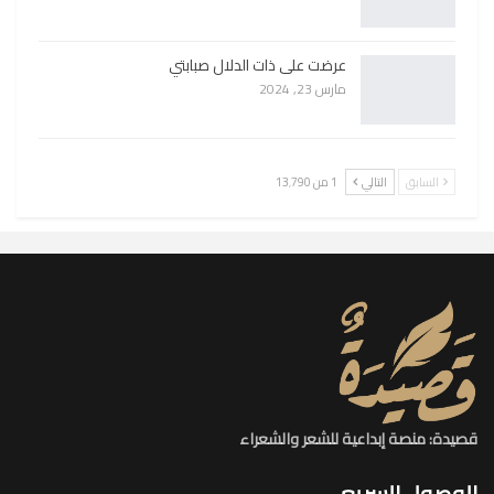
عرضت على ذات الدلال صبابتي
مارس 23, 2024
السابق
التالي
1 من 13٬790
قصيدة: منصة إبداعية للشعر والشعراء
الوصول السريع