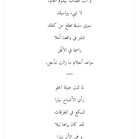
و أنت مصاب بهموم العالم،
لا شيء يواسيك
سوى سنبلة تطلع من كفك
تنشر في واقعنا أملا
راسمة في الأفْق
مواعد أحلام ما زالت تتأجل.
***
لما تمت عولمة الحلم
رأى الأشباح نهارا
تتسكع في الطرقات
لقد كان يراها ليلا
و هي الآن نهارا