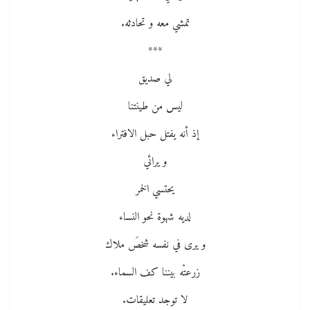
تمشي معه و تحادثه.
***
لي صديق
ليس من طينتنا
إذ أنه يفتل حبل الافتراء
و يرائي
يحتسي الخمر
لديه شهوة نحو النساء
و يرى في نفسه شخصَ ملاك
زرعتْه بيننا كف السماء.
لا توجد تعليقات.