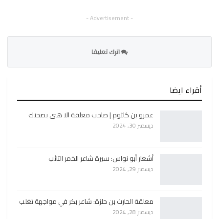
- Advertisement -
اترك تعليقا
أقراء ايضا
عمرو بن كلثوم | صاحب معلقة الا هبي بصحنك
ديسمبر 30, 2024
أشعار أبو نواس: سيرة شاعر الخمر التائب
ديسمبر 29, 2024
معلقة الحارث بن حلزة: شاعر بكر في مواجهة تغلب
ديسمبر 28, 2024