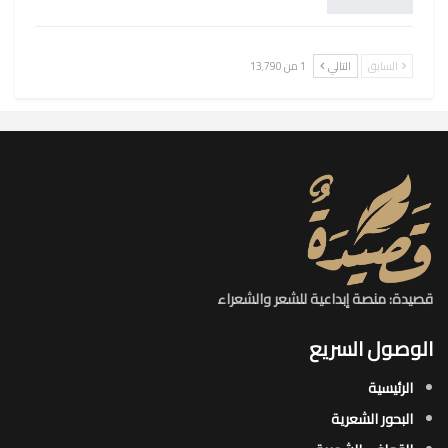
السابق
التالي
1 من 13٬790
قصيدة: منصة إبداعية للشعر والشعراء
الوصول السريع
الرئيسية
البحور الشعرية​