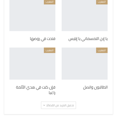
المغرب
المغرب
يا إبن التمسماني يا إبليس
فتحت في روضها
المغرب
المغرب
الطالبون واتصل
فإن كنت في هدي الأئمة
راغبا
تحميل المزيد من القصائد