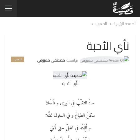
الصفحة الرئيسية
المغرب
نأي الأحبة
المغرب
بواسطة
مصطفى معروفي
نأْي الأحبة
سادَ التقلّبُ في الورى و تأصّلا
سكنَ الطباعَ و في السلوك تمثَّلا
و أَلِفْتُه في الخلّ حتى أنني