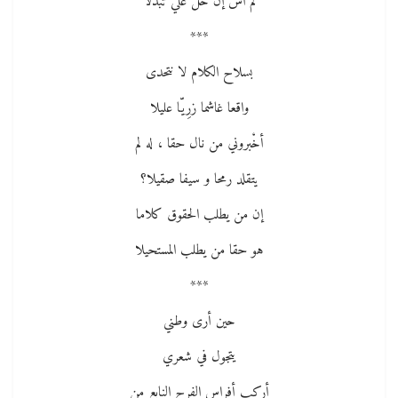
لم آسَ إن خلٌّ عليّ تبدّلا
***
بسلاح الكلام لا نتحدى
واقعا غاشما زرِيّا عليلا
أخْبروني من نال حقا ، له لم
يتقلد رمحا و سيفا صقيلا؟
إن من يطلب الحقوق كلاما
هو حقا من يطلب المستحيلا
***
حين أرى وطني
يتجول في شعري
أركب أفراس الفرح النابع من