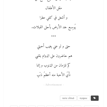
مقل الأطفال
و أشعل في كفي مطرا
يُوسِع خد الأرض بأحلى القبلات.
***
حتى و لو عني يغيب أحبتي
هم حاضرون على الدوام بقلبي
كم للزمان من الذنوب و إنما
نأْيُ الأحبة منه أعظمُ ذنْبِ​
- Advertisement -
عموديه
قصائد عامه