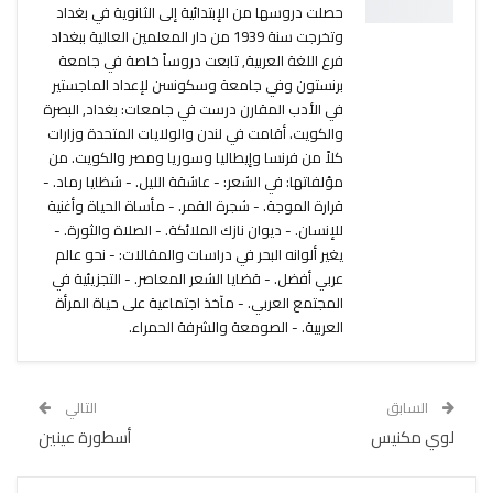
حصلت دروسها من الإبتدائية إلى الثانوية في بغداد
وتخرجت سنة 1939 من دار المعلمين العالية ببغداد
فرع اللغة العربية, تابعت دروساً خاصة في جامعة
برنستون وفي جامعة وسكونسن لإعداد الماجستير
في الأدب المقارن درست في جامعات: بغداد, البصرة
والكويت. أقامت في لندن والولايات المتحدة وزارات
كلاً من فرنسا وإيطاليا وسوريا ومصر والكويت. من
مؤلفاتها: في الشعر: - عاشقة الليل. - شظايا رماد. -
قرارة الموجة. - شجرة القمر. - مأساة الحياة وأغنية
للإنسان. - ديوان نازك الملائكة. - الصلاة والثورة. -
يغير ألوانه البحر في دراسات والمقالات: - نحو عالم
عربي أفضل. - قضايا الشعر المعاصر. - التجزيئية في
المجتمع العربي. - مآخذ اجتماعية على حياة المرأة
العربية. - الصومعة والشرفة الحمراء.
السابق
التالي
لوي مكنيس
أسطورة عينين