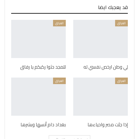
قد يعجبك ايضا
العراق
العراق
لي وطن ارخص نفسي له
للمجد حثوا ركبكم يا رفاق
العراق
العراق
إذا جئت مصر واحياءها
بغداد دام أنسها وبشرها