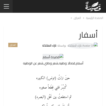
الصفحة الرئيسية
العراق
أسفار
العراق
بواسطة
نازك الملائكة
أسفار,قصائد وطنيه,شعر وطني,شعر عن الوطنيه
حينَ نزلتُ (تونس) الكبيره
كُسِّرَ قلبي قِطَعاً صغيره
ثم استطعتُ بين نَخْل (البصره)