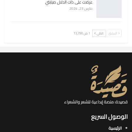
عرضت على ذات الدلال صبابتي
مارس 23, 2024
السابق
التالي
1 من 13٬790
قصيدة: منصة إبداعية للشعر والشعراء
الوصول السريع
الرئيسية