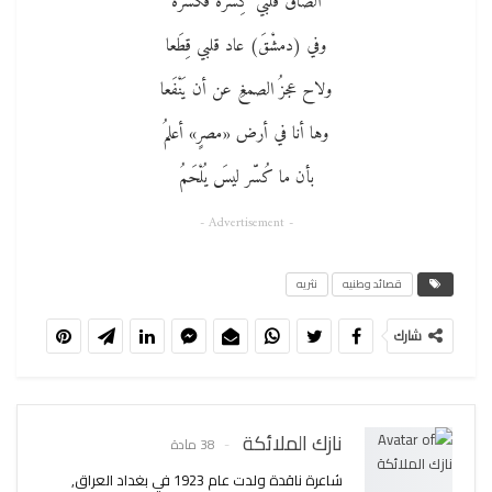
ألصاقَ قلبي كِسرةً فكسره
وفي (دمشْقَ) عاد قلبي قِطَعا
ولاح عجزُ الصمغِ عن أن يَنْفَعا
وها أنا في أرض «مصرٍ» أعلمُ
بأن ما كُسّر ليسَ يُلْحَمُ
- Advertisement -
قصائد وطنيه
نثريه
شارك
نازك الملائكة
38 مادة
شاعرة ناقدة ولدت عام 1923 في بغداد العراق,