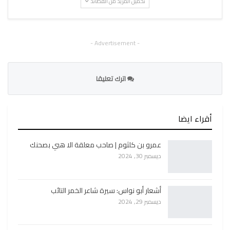
تحميل المزيد من القصائد
- Advertisement -
اترك تعليقا
أقراء ايضا
عمرو بن كلثوم | صاحب معلقة الا هبي بصحنك
ديسمبر 30, 2024
أشعار أبو نواس: سيرة شاعر الخمر التائب
ديسمبر 29, 2024