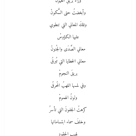
وراءَ بريقِ العُيُونْ
وأبغضتُ حتى السُّكونْ
وتلكَ المعاني التي تنطوي
عليها الكؤوسْ
معاني الصَّدَى والجُنونْ
معاني الخطايا التي تُبرقُ
بريقَ النجومْ
وفي لمسها اللهبُ المُحرقُ
ولونُ الهمومْ
كرهتُ الجفونَ التي تأسرُ
وخلفَ سماء ابتساماتها
لهيب الحقود