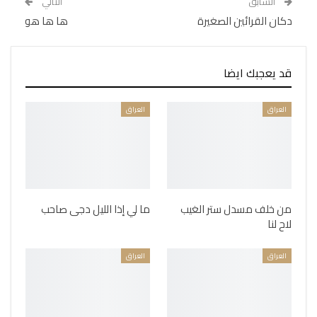
السابق
التالي
دكان القرائين الصغيرة
ها ها هو
قد يعجبك ايضا
العراق
العراق
من خلف مسدل ستر الغيب
ما لي إذا الليل دجى صاحب
لاح لنا
العراق
العراق