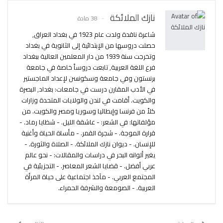
نازك الملائكة
38 مادة
شاعرة ناقدة ولدت عام 1923 في بغداد العراق,
حصلت دروسها من الإبتدائية إلى الثانوية في بغداد
وتخرجت سنة 1939 من دار المعلمين العالية ببغداد
فرع اللغة العربية, تابعت دروساً خاصة في جامعة
برنستون وفي جامعة وسكونسن لإعداد الماجستير
في الأدب المقارن درست في جامعات: بغداد, البصرة
والكويت. أقامت في لندن والولايات المتحدة وزارات
كلاً من فرنسا وإيطاليا وسوريا ومصر والكويت. من
مؤلفاتها: في الشعر: - عاشقة الليل. - شظايا رماد. -
قرارة الموجة. - شجرة القمر. - مأساة الحياة وأغنية
للإنسان. - ديوان نازك الملائكة. - الصلاة والثورة. -
يغير ألوانه البحر في دراسات والمقالات: - نحو عالم
عربي أفضل. - قضايا الشعر المعاصر. - التجزيئية في
المجتمع العربي. - مآخذ اجتماعية على حياة المرأة
العربية. - الصومعة والشرفة الحمراء.