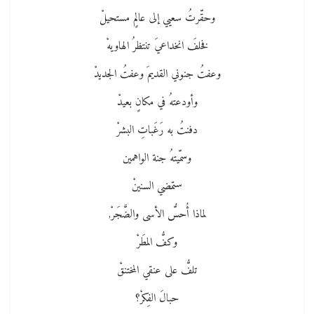
وحقّرتُ سعيي إلى عالمٍ مستحيلْ
فخلفَ انخداعيَ تنتظرُ الهاويهْ
وعفتُ جنوني القديمَ وعفتُ الجديدْ
وأودعتهُ في مكانٍ بعيدْ
دفنتُ به رَغَباتِ البشرْ
وسمّيتهُ جنة الواهمين
ستمضي السنينْ
لماذا أُحسُّ الأسى والضَّجَرْ,
وكفُّ المطَرْ
تلفُّ على عنقي المختنقْ
حبالَ الفِكرْ؟