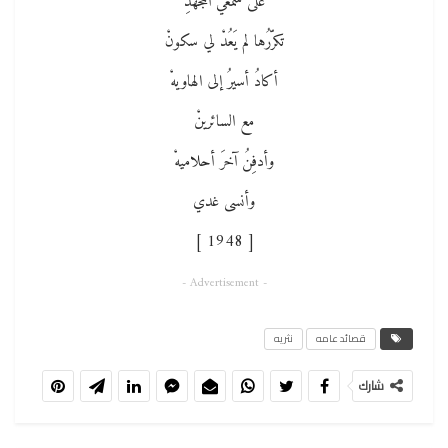
على سمعيَ المُجهَدِ
تكرّرُها لم يَعُدْ لي سكونْ
أكادُ أسيرُ إلى الهاويهْ
مع السائرينْ
وأدفِنُ آخرَ أحلاميهْ
وأنسى غدي
[ 1948 ]
- Advertisement -
قصائد عامه
نثريه
شارك