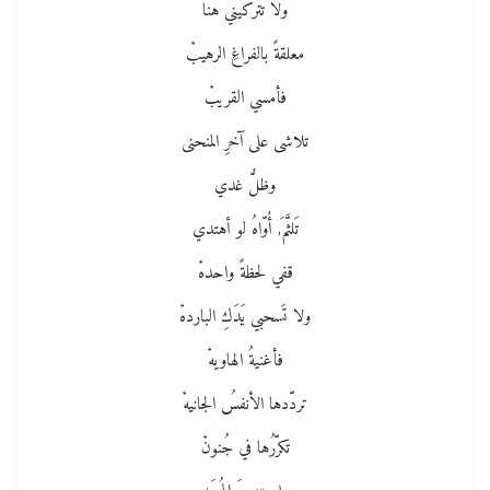
ولا تتركيني هنا
معلقةً بالفراغِ الرهيبْ
فأمسي القريبْ
تلاشى على آخرِ المنحنى
وظلُّ غدي
تَلثَّمَ, أُوّاهُ لو أهتدي
قفي لحظةً واحدهْ
ولا تَسحبي يَدَكِ الباردهْ
فأغنيةُ الهاويهْ
تردّدها الأنفسُ الجانيهْ
تكرّرُها في جُنونْ