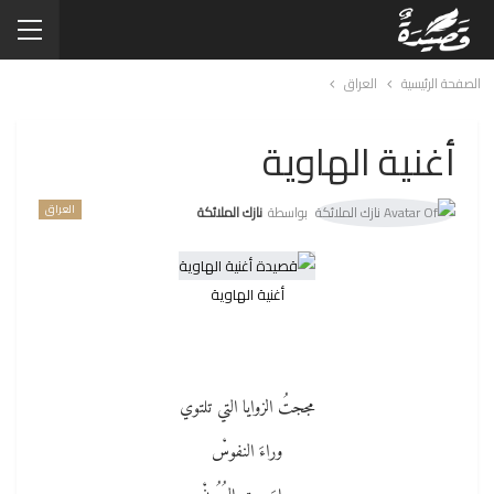
الصفحة الرئيسية
العراق
أغنية الهاوية
العراق
بواسطة
نازك الملائكة
أغنية الهاوية
مججتُ الزوايا التي تلتوي
وراءَ النفوسْ