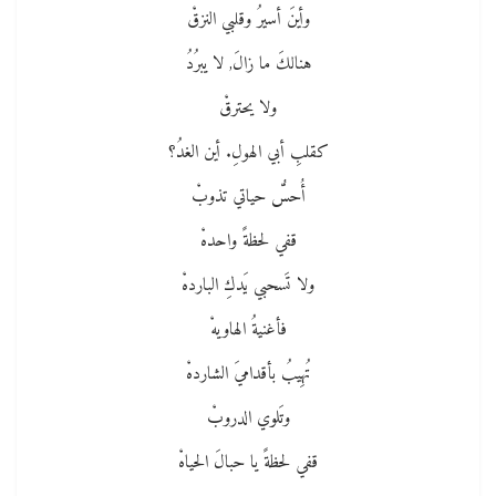
وأينَ أسيرُ وقلبي النزقْ
هنالكَ ما زالَ, لا يبرُدُ
ولا يحترقْ
كقلبِ أبي الهولِ. أين الغدُ؟
أُحسُّ حياتي تذوبْ
قفي لحظةً واحدهْ
ولا تَسحبي يَدكِ الباردهْ
فأغنيةُ الهاويهْ
تُهِيبُ بأقداميَ الشاردهْ
وتَلوي الدروبْ
قفي لحظةً يا حبالَ الحياهْ