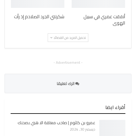
أنفقت عمري في سبيل
شكرتني الجرد الصلادم إذ رأت
الهوى
تحميل المزيد من القصائد
- Advertisement -
اترك تعليقا
أقراء ايضا
عمرو بن كلثوم | صاحب معلقة الا هبي بصحنك
ديسمبر 30, 2024