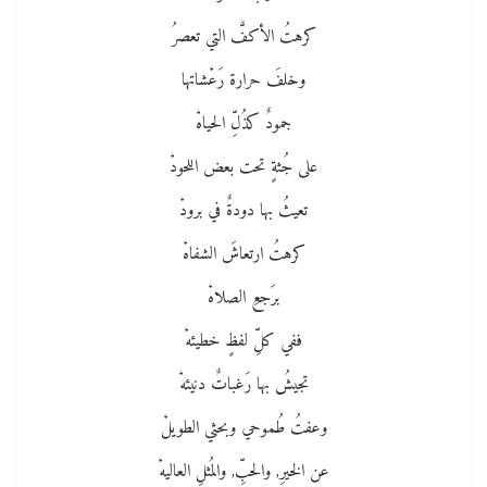
كرهتُ الأكفَّ التي تعصرُ
وخلفَ حرارة رَعْشاتها
جمودٌ كذُلِّ الحياهْ
على جُثةٍ تحت بعض اللحودْ
تعيثُ بها دودةٌ في برودْ
كرهتُ ارتعاشَ الشفاهْ
برَجعِ الصلاهْ
ففي كلِّ لفظٍ خطيئهْ
تجيشُ بها رَغباتٌ دنيئهْ
وعفتُ طُموحي وبحثي الطويلْ
عن الخيرِ, والحبِّ, والمُثلِ العاليهْ