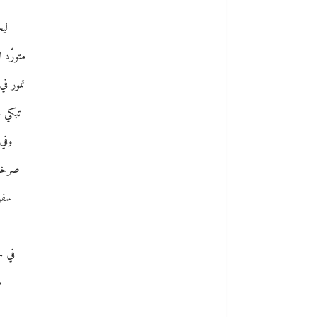
ليج
متورّد ا
تمور في 
تبكي ع
وفي 
صرخة ً
سفر
في حز
م