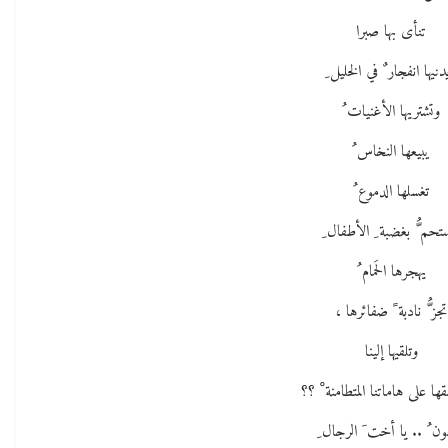
تنأى بها صبرا
دنيها انفجار ٌ في الخليل ِ
وتشتريها الأغنيات ُ
يبيعها النخاس ُ
تغسلها الدموع ُ
تحم ُّ بغضبة ِ الأطفال ِ
يهجرها الحَمام ُ
تجز ُّ نادبة ً ضفائرها ،
وتلقيها إلينا
ها على هاماتنا المتطامنة ْ ؟؟
ن ُ .. يا أخت َ الرجال ِ