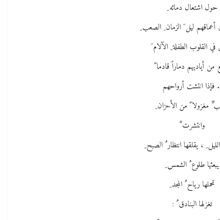
حول اشتعال دمائه ِ
عماقهم ليل َ الزمان ِ الصعب ِ
ي القلوب الطفلة ِ الآلام َ
من أياديهم دماراً قادما ً
. فإذا انتشت أرواحهم
ب ِّ مغزولا ً من الأحزان ِ
وانتشرت ْ
يل ِ ، يقلقها انتظار ُ الصبح ِ
يبعثها طلوع ُ الشمس ِ
تحملها رياح ُ المجد ِ
تغزلها البنادق ُ :