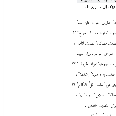
وة .. إلى .. جنون ٍ ما ..
ن َّ الفارس الجوال أعلن حبه ُ
جار ، ثم ارتد مغسول الجراح ْ ؟؟
ختنقت قصائده ُ بصمت لثامه ِ ،
 صرعى خواطره وراء جبينه ِ
اء ، صارخة ٌ ممزقة الحروف ْ ؟؟
احتفلت به دحنونة ٌ وشقيقة ٌ ،
ى على أنغامه ِ كل ُّ الأقاح ْ ؟؟
حمائم ٌ ، وبلابل ٌ ، وعنادل ٌ ،
ش القصيب والدفلى به ِ ،