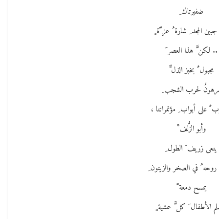
ضفيرتاك ِ
جبين المجد ِ شارة ُ عز ّة ٍ
.. لكن َّ هذا العصر َ
مجبول ٌ بخبز الذل ِّ
رهونٌُ لحرب الشجب ِ
 ٌ على أبواب ِ مؤتمراتنا ،
وأبو الزُّلف ْ
ينعى زريف َ الطول ِ
وحه ُ في الصخر والزيتون ِ
يمسح دمعة ً
لم الأطفال َ كل َّ عشية ٍ