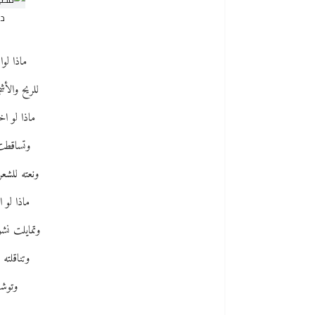
دع
ماذا لوا
للريح والأش
ماذا لو ا
وتساقطت
ونعته للشعر
ماذا لو 
وتمايلت نشو
وتناقلته 
وتوشو