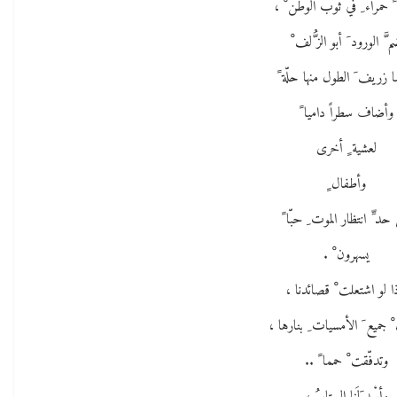
ً حمراء ِ في ثوب الوطن ْ ،
 َّ الورود َ أبو الز ُّلف ْ
زريف َ الطول منها حلّة ً
وأضاف سطراً داميا ً
لعشية ٍ أخرى
وأطفال ٍ
حد ِّ انتظار الموت ِ حبّا ً
يسهرون ْ .
ا لو اشتعلت ْ قصائدنا ،
جميع َ الأمسيات ِ بنارها ،
وتدفّقت ْ حمما ً ..