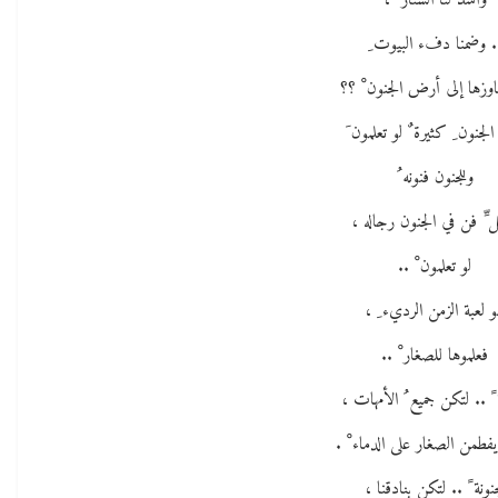
وأسْد َلَنا الستار ُ ،
. وضمنا دفء البيوت ِ
اوزها إلى أرض الجنون ْ ؟؟
ُ الجنون ِ كثيرة ٌ لو تعلمون َ
وللجنون فنونه ُ
 ِّ فن في الجنون رجاله ،
لو تعلمون ْ ..
 لعبة الزمن الرديء ِ ،
فعلموها للصغار ْ ..
 ً .. لتكن جميع ُ الأمهات ،
يفطمن الصغار على الدماء ْ .
نونة ً .. لتكن بنادقنا ،