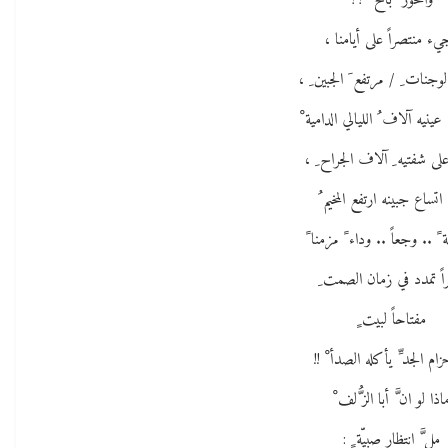
والحور ُ باح ْ ؟؟
يء منتصراً على أيامنا ،
لوجنات ِ / مرتفع َ الجبين ِ ،
عينيه آلاف ُ الليالي الدامية ْ
لى شفتيه ِ آلاف الجراح ِ ،
اتساع جبينه ارتفع المخيم ُ
 .. وجعاً .. وداء ً مزمنا ً
اً تمدد في زمان الصمت ِ
مفتاحاً لبيت ٍ
ام الجد ِّ يأكله الصدأ ْ !!
اذا لو ان َّ أبا الز ُّلف ْ
مل َّ انتظار صبيّة ٍ :