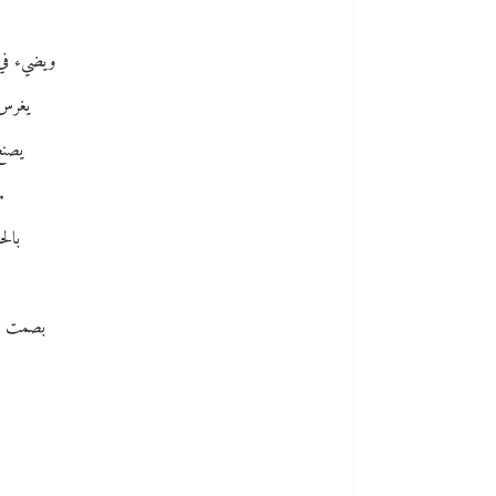
ويضيء في أ
يغرس ف
يصنع 
.
بالح
بصمت الل