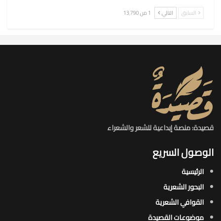
السابق
التالي
1 من 13٬790
قصيدة: منصة إبداعية للشعر والشعراء
الوصول السريع
الرئيسية
البحور الشعرية​
القوافي الشعرية​
موضوعات القصيدة​