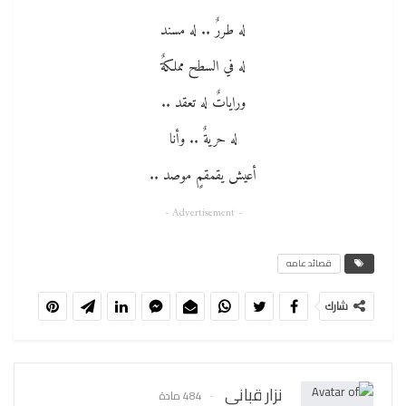
له طررٌ .. له مسند
له في السطح مملكةٌ
وراياتٌ له تعقد ..
له حريةٌ .. وأنا
أعيش يقمقمٍ موصد ..
- Advertisement -
قصائد عامه
شارك
نزار قباني
484 مادة