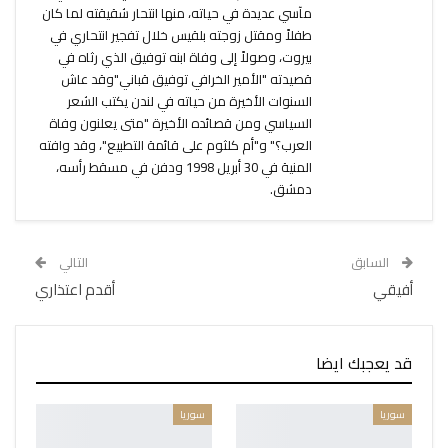
مآسي عديدة في حياته، منها انتحار شقيقته لما كان
طفلاً ومقتل زوجته بلقيس خلال تفجير انتحاري في
بيروت، وصولاً إلى وفاة ابنه توفيق الذي رثاه في
قصيدته "الأمير الخرافي توفيق قباني"وقد عاش
السنوات الأخيرة من حياته في لندن يكتب الشعر
السياسي ومن قصائده الأخيرة "متى يعلنون وفاة
العرب؟" و"أم كلثوم على قائمة التطبيع"، وقد وافته
المنية في 30 أبريل 1998 ودفن في مسقط رأسه،
دمشق.
السابق
التالي
أفيقي
أقدم اعتذاري
قد يعجبك ايضا
سوريا
سوريا