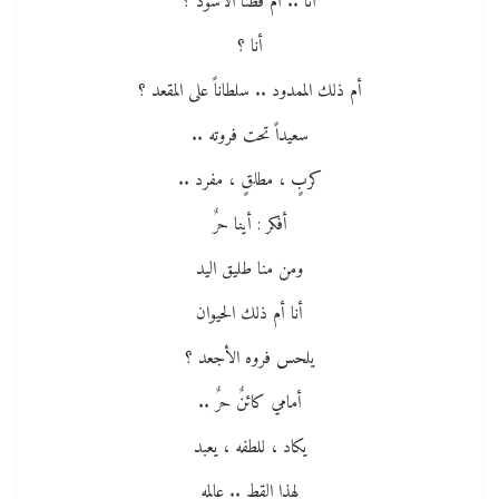
أنا .. أم قطنا الأسود ؟
أنا ؟
أم ذلك الممدود .. سلطاناً على المقعد ؟
سعيداً تحت فروته ..
كربٍ ، مطلقٍ ، مفرد ..
أفكر : أينا حرٌ
ومن منا طليق اليد
أنا أم ذلك الحيوان
يلحس فروه الأجعد ؟
أمامي كائنٌ حرٌ ..
يكاد ، للطفه ، يعبد
لهذا القط .. عالمه