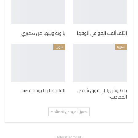
الألف ألفت القوافي الوفها
يا ونة ونيتها من ضميري
سوريا
سوريا
يا طروش ياللي فوق شخص
القلم لما بدا يرسم قصيد
المحاديب
تحميل المزيد من القصائد
- Advertisement -