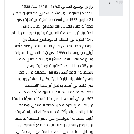
نزار بن توفيق القباني (1342 - 1419 هـ / 1923 -
1998 م) ديبلوماسي وشاعر سوري معاصر، ولد في
21 مارس 1923 من أسرة دمشقية عريقة إذ يعتبر
جده أبو خليل القباني رائد المسرح العربي. درس
الحقوق في الجامعة السورية وفور تخرجه منها عام
1945 انخرط في السلك الدبلوماسي متنقلاً بين
عواصم مختلفة حتى قدّم استقالته عام 1966؛ أصدر
أولى دواوينه عام 1944 بعنوان "قالت لي السمراء"
وتابع عملية التأليف والنشر التي بلغت خلال نصف
قرن 35 ديوانًا أبرزها "طفولة نهد" و"الرسم
بالكلمات"، وقد أسس دار نشر لأعماله في بيروت
باسم "منشورات نزار قباني" وكان لدمشق وبيروت
حيزًا خاصًا في أشعاره لعل أبرزهما "القصيدة
الدمشقية" و"يا ست الدنيا يا بيروت" أحدثت حرب
1967 والتي أسماها العرب "النكسة" مفترقًا حاسمًا
في تجربته، إذ أخرجته من نمطه التقليدي بوصفه
"شاعر الحب والمرأة" لتدخله معترك السياسة، وقد
أثارت قصيدته "هوامش على دفتر النكسة" عاصفة
في الوطن العربي وصلت إلى حد منع أشعاره في
وسائل الإعلام. على الصعيد الشخصي، عرف قبّاني