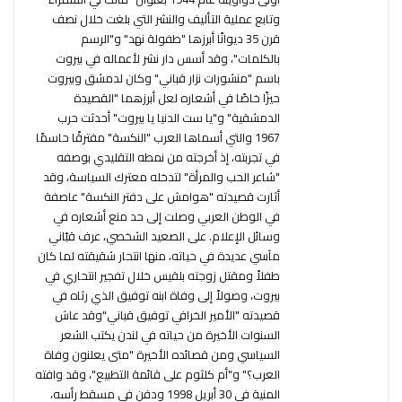
وتابع عملية التأليف والنشر التي بلغت خلال نصف
قرن 35 ديوانًا أبرزها "طفولة نهد" و"الرسم
بالكلمات"، وقد أسس دار نشر لأعماله في بيروت
باسم "منشورات نزار قباني" وكان لدمشق وبيروت
حيزًا خاصًا في أشعاره لعل أبرزهما "القصيدة
الدمشقية" و"يا ست الدنيا يا بيروت" أحدثت حرب
1967 والتي أسماها العرب "النكسة" مفترقًا حاسمًا
في تجربته، إذ أخرجته من نمطه التقليدي بوصفه
"شاعر الحب والمرأة" لتدخله معترك السياسة، وقد
أثارت قصيدته "هوامش على دفتر النكسة" عاصفة
في الوطن العربي وصلت إلى حد منع أشعاره في
وسائل الإعلام. على الصعيد الشخصي، عرف قبّاني
مآسي عديدة في حياته، منها انتحار شقيقته لما كان
طفلاً ومقتل زوجته بلقيس خلال تفجير انتحاري في
بيروت، وصولاً إلى وفاة ابنه توفيق الذي رثاه في
قصيدته "الأمير الخرافي توفيق قباني"وقد عاش
السنوات الأخيرة من حياته في لندن يكتب الشعر
السياسي ومن قصائده الأخيرة "متى يعلنون وفاة
العرب؟" و"أم كلثوم على قائمة التطبيع"، وقد وافته
المنية في 30 أبريل 1998 ودفن في مسقط رأسه،