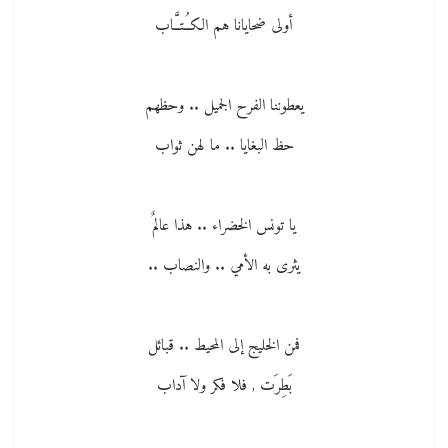
أولى ضحايانا هم الكـُـتــَّاب
يعطوننا الفرح الجميل .. وحظهم
حظ البغايا .. ما لهن ثواب
يا تونس الخضراء .. هذا عالمٌ
يثرى به الأمي .. والنصاب ..
فمن الخليج إلى المحيط .. قبائل
بَطِرَت , فلا فكر ولا آداب