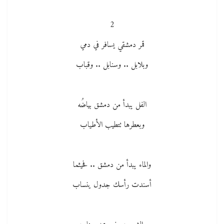
2
قمر دمشقي يسافر في دمي
وبلابل .. وسنابل .. وقباب
الفل يبدأ من دمشق بياضُه
وبعطرها تتطيب الأطياب
والماء يبدأ من دمشق .. فحيثما
أسندت رأسك جدول ينساب