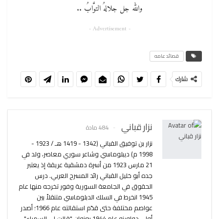
والله جل جلالهُ التوَّابُ ..
- Advertisement -
قصائد عامه
شارك
نزار قباني
484 مادة
نزار بن توفيق القباني (1342 - 1419 هـ / 1923 -
1998 م) ديبلوماسي وشاعر سوري معاصر، ولد في
21 مارس 1923 من أسرة دمشقية عريقة إذ يعتبر
جده أبو خليل القباني رائد المسرح العربي. درس
الحقوق في الجامعة السورية وفور تخرجه منها عام
1945 انخرط في السلك الدبلوماسي متنقلاً بين
عواصم مختلفة حتى قدّم استقالته عام 1966؛ أصدر
أولى دواوينه عام 1944 بعنوان "قالت لي السمراء"