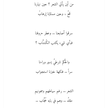
من أين يأتي الشعر ؟ حين نهارنا
قمعٌ ، وحين مساؤنا إرهابُ
سرقوا أصابعنا .. وعطر حروفنا
فبأي شيء يكتب الكُـتـَّاب ؟
والحُكم شرطيٌ يسير وراءنا
سراً .. فنكهة خبزنا استجواب
الشعر .. رغم سياطهم وسجونهم
ملكٌ .. وهم في بابه حُجَّاب ..