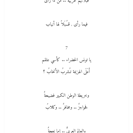
قبلاتهم عربيةٌ .. مَن ذا رأى
فيما رأى , قــُـبَلاً لها أنياب
7
يا تونس الخضراء .. كأسي علقم
أَعَلَى الهزيمة تـُشربُ الأنخابُ ؟
وخريطة الوطن الكبير فضيحةٌ
فحواجزٌ .. ومخافرٌ .. وكلابُ
والعالم العربيُّ .. إما نعجةٌ