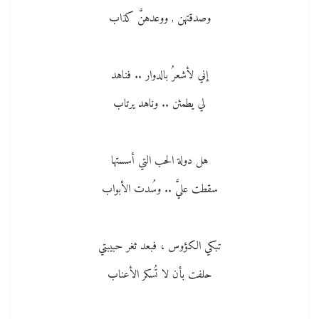
وصدقتهن , ووعدهنَّ كذاب
إني لأشعرُ بالدوار .. فناهد
لي يطمئن .. وناهد يرتاب
هل دولة الحب التي أسستها
سقطت عليَّ .. وسُدت الأبواب
تبكي الكؤوس ، فبعد ثغر حبيبتي
حلفت بأن لا تُسكر الأعناب