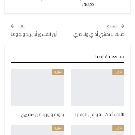
دمشق.
السابق
التالي
حنانك لا تخشي أذاي ولا ضري
أين القصور أبا يزيد ولهوها
قد يعجبك ايضا
سوريا
سوريا
الألف ألفت القوافي الوفها
يا ونة ونيتها من ضميري
سوريا
سوريا