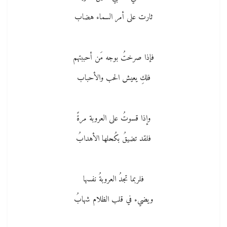
ثارت على أمر السماء هضاب
فإذا صرختُ بوجه مَن أحببتهم
فلكِ يعيش الحب والأحباب
وإذا قسوتُ على العروبة مرةً
فلقد تضيقُ بكُحلها الأهدابُ
فلربما تجدُ العروبةُ نفسها
ويضيء في قلب الظلام شهابُ