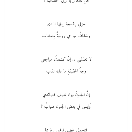
هل للدفاتر يا ترى أعصاب ؟
حزني بنفسجة يبللها الندى
وضفافُ جرحي روضةٌ مِنعشاب
لا تعذليني .. إنْ كشفتُ مواجعي
وجهُ الحقيقةِ ما عليه نقاب
إنَّ الجنونَ وراء نصف قصائدي
أوليس في بعض الجنون صوابُ ؟
فتحملي غضبي الجميل , فربما