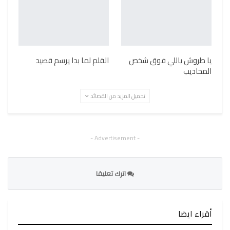
يا طروش ياللي فوق شخص
القلم لما بدا يرسم قصيد
المحاديب
تحميل المزيد من القصائد
- Advertisement -
اترك تعليقا
أقراء ايضا