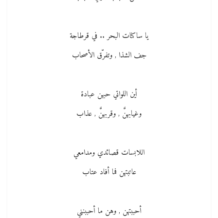
يا ساكنات البحر .. في قرطاجة
جف الشذا , وتفرّق الأصحاب
أين اللواتي حبهن عبادة
وغيابهنَّ , وقربهنَّ , عذاب
اللابسات قصائدي ومدامعي
عاتبتهن فما أفاد عتاب
أحببتهن , وهن ما أحببنني