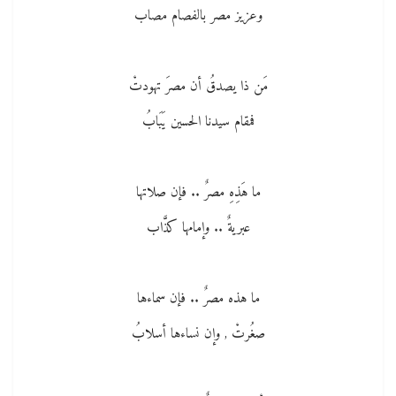
وعزيز مصر بالفصام مصاب
مَن ذا يصدقُ أن مصرَ تهودتْ
فمقام سيدنا الحسين يَبَابُ
ما هَذِهِ مصرٌ .. فإن صلاتها
عبريةٌ .. وإمامها كذَّاب
ما هذه مصرٌ .. فإن سماءها
صغُرتْ , وإن نساءها أسلابُ