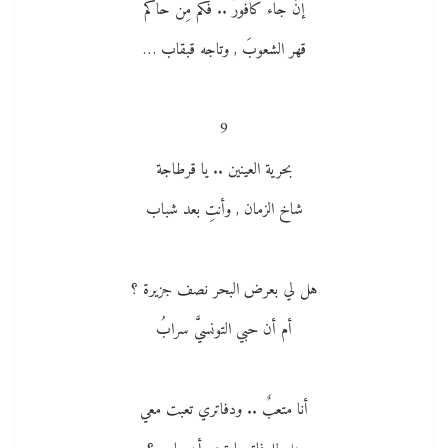
إنْ جاء كافورٌ .. فكم مِن حاكم
قهر الشعوبَ , وتاجه قبقاب …
9
بحرية العينين .. يا قرطاجة
شاخ الزمان , وأنتِ بعد شباب
هل لي بعرض البحر نصف جزيرة ؟
أم أن حبي التونسيَّ سرابُ
أنا متعبٌ .. ودفاتري تعبت معي