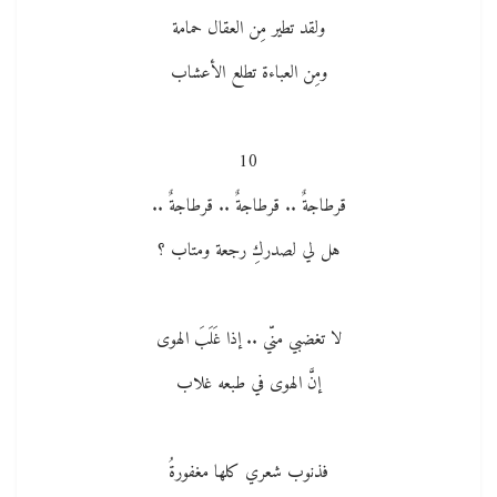
ولقد تطير مِن العقال حمامة
ومِن العباءة تطلع الأعشاب
10
قرطاجةٌ .. قرطاجةٌ .. قرطاجةٌ ..
هل لي لصدركِ رجعة ومتاب ؟
لا تغضبي منّي .. إذا غَلَبَ الهوى
إنَّ الهوى في طبعه غلاب
فذنوب شعري كلها مغفورةُ