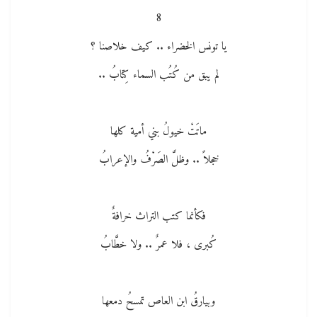
8
يا تونس الخضراء .. كيف خلاصنا ؟
لم يبق من كُتُب السماء كِتابُ ..
ماتَتْ خيولُ بني أمية كلها
خجلاً .. وظلَّ الصَرْفُ والإعرابُ
فكأنما كتب التراث خرافةٌ
كُبرى ، فلا عمرٌ .. ولا خطَّابُ
وبيارقُ ابن العاص تمسحُ دمعها