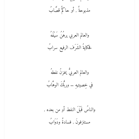
مذبوحةٌ , أو حاكمٌ قصَّابُ
والعالم العربي يرهُنُ سَيْفَهُ
فحكايةُ الشَرَف الرفيع سرابُ
والعالم العربيُّ يخزنُ نفطهُ
في خِصيتيهِ .. وربُّكَ الوهَّابُ
والناسُ قَبْلَ النفط أو من بعده ,
مستنزفونَ , فسادةٌ ودَوَابُ