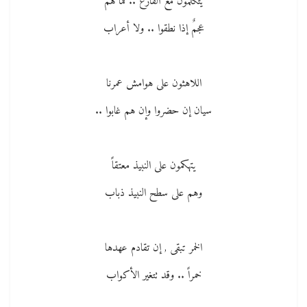
يتكلمون مع الفارغ .. فما هم
عجمٌ إذا نطقوا .. ولا أعراب
اللاهثون على هوامش عمرنا
سيان إن حضروا وإن هم غابوا ..
يتهكمون على النبيذ معتقاً
وهم على سطح النبيذ ذباب
الخمر تبقى , إن تقادم عهدها
خمراً .. وقد تتغير الأكواب