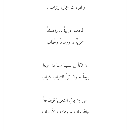
والمفردات حجارة وتراب ..
فمآدب عربيةٌ .. وقصائدٌ
همزيَّةٌ .. ووسائدٌ وحُبَاب
لا الكأس تنسينا مساحة حزننا
يوماً .. ولا كلُّ الشراب شراب
من أين يأتي الشعر يا قرطاجةٌ
واللهُ ماتَ .. وعادتِ الأنصابُ