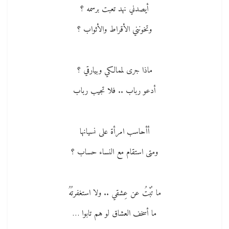
أيصدني نهد تعبت برسمه ؟
وتخونني الأقراط والأثواب ؟
ماذا جرى لممالكي وبيارقي ؟
أدعو رباب .. فلا تجيب رباب
أأحاسب امرأة على نسيانها
ومتى استقام مع النساء حساب ؟
ما تُبْتُ عن عِشقي .. ولا استغفرتُهُ
ما أسخف العشاق لو هم تابوا …