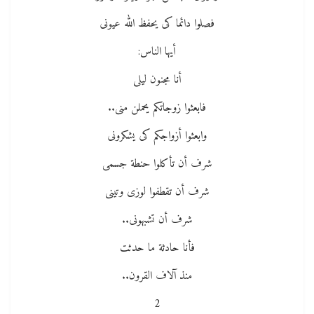
فصلوا دائما كى يحفظ الله عيونى
أيها الناس:
أنا مجنون ليلى
فابعثوا زوجاتكم يحملن منى..
وابعثوا أزواجكم كى يشكرونى
شرف أن تأكلوا حنطة جسمى
شرف أن تقطفوا لوزى وتينى
شرف أن تشبهونى..
فأنا حادثة ما حدثت
منذ آلاف القرون..
2