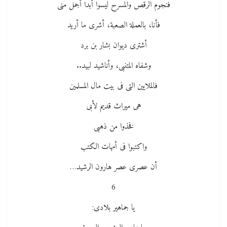
فنجوم الرقص والمسرح ليسوا أبدا أجمل منى
فأنا، بالعملة الصعبة، أشرى ما أريد
أشترى ديوان بشار بن برد
وشفاه المتنبى، وأناشيد لبيد..
فالملايين التى فى بيت مال المسلمين
هى ميراث قديم لأبى
فخذوا من ذهبى
واكتبوا فى أمهات الكتب
أن عصرى عصر هارون الرشيد…
6
يا جماهير بلادى: