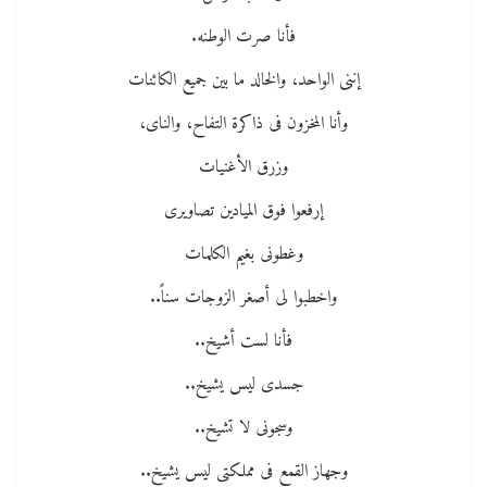
فأنا صرت الوطنه.
إننى الواحد، والخالد ما بين جميع الكائنات
وأنا المخزون فى ذاكرة التفاح، والناى،
وزرق الأغنيات
إرفعوا فوق الميادين تصاويرى
وغطونى بغيم الكلمات
واخطبوا لى أصغر الزوجات سناً..
فأنا لست أشيخ..
جسدى ليس يشيخ..
وسجونى لا تشيخ..
وجهاز القمع فى مملكتى ليس يشيخ..