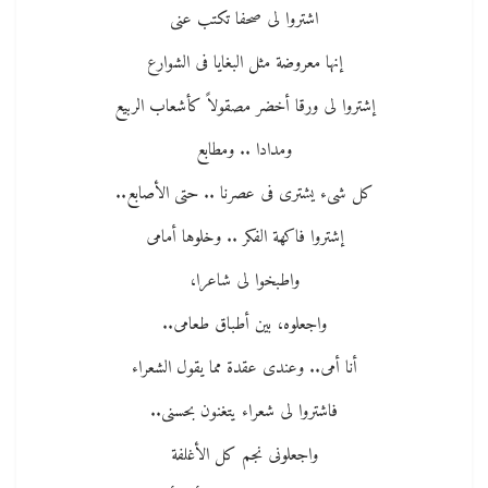
اشتروا لى صحفا تكتب عنى
إنها معروضة مثل البغايا فى الشوارع
إشتروا لى ورقا أخضر مصقولاً كأشعاب الربيع
ومدادا .. ومطابع
كل شىء يشترى فى عصرنا .. حتى الأصابع..
إشتروا فاكهة الفكر .. وخلوها أمامى
واطبخوا لى شاعرا،
واجعلوه، بين أطباق طعامى..
أنا أمى.. وعندى عقدة مما يقول الشعراء
فاشتروا لى شعراء يتغنون بحسنى..
واجعلونى نجم كل الأغلفة