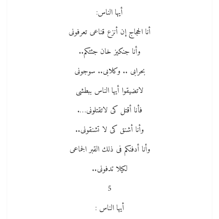
أيها الناس:
أنا الحجاج إن أنزع قناعى تعرفونى
وأنا جنكيز خان جئتكم..
بحرابى .. وكلابى.. سوجونى
لاتضيقوا أيها الناس ببطشى
فأنا أقتل كى لاتقتلونى….
وأنا أشنق كى لا تشنقونى..
وأنا أدفنكم فى ذلك القبر الجماعى
لكيلا تدفونى..
5
أيها الناس :