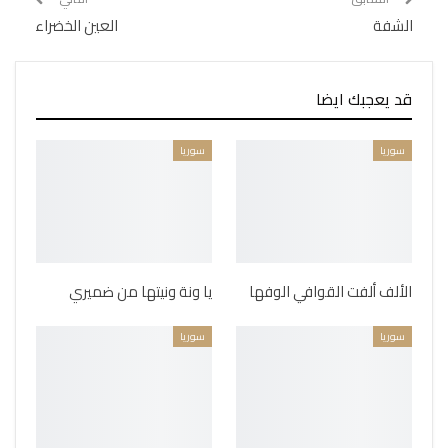
الشفة
العين الخضراء
قد يعجبك ايضا
سوريا
سوريا
الألف ألفت القوافي الوفها
يا ونة ونيتها من ضميري
سوريا
سوريا