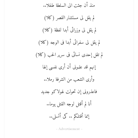
منذ أن جئت الى السلطة طفلا..
لم يقل لى مستشار القصر (كلا)
لم يقل لى وزرائى أبدا لفظة (كلا)
لم يقل لى سفرائى أبدا فى الوجه (كلا)
لم تقل إحدى نسائى فى سرير الحب (كلا)
إنهم قد علمونى أن أرى نفسى إلها
وأرى الشعب من الشرفة رملا..
فاعذرونى إن تحولت لهولاكو جديد
أنا لم أقتل لوجه القتل يوما..
إنما أقتلكم .. كى أتسلى..
- Advertisement -