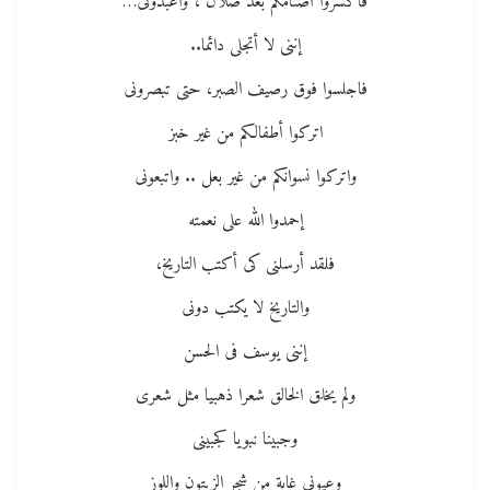
فاكسروا أصنامكم بعد ضلال ، واعبدونى…
إننى لا أتجلى دائما..
فاجلسوا فوق رصيف الصبر، حتى تبصرونى
اتركوا أطفالكم من غير خبز
واتركوا نسوانكم من غير بعل .. واتبعونى
إحمدوا الله على نعمته
فلقد أرسلنى كى أكتب التاريخ،
والتاريخ لا يكتب دونى
إننى يوسف فى الحسن
ولم يخلق الخالق شعرا ذهبيا مثل شعرى
وجبينا نبويا كجبينى
وعيونى غابة من شجر الزيتون واللوز