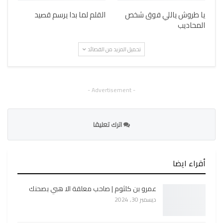
يا طروش ياللي فوق شخص
القلم لما بدا يرسم قصيد
المحاديب
تحميل المزيد من القصائد
- Advertisement -
اترك تعليقا
أقراء ايضا
عمرو بن كلثوم | صاحب معلقة الا هبي بصحنك
ديسمبر 30, 2024