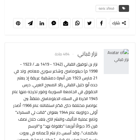
قصائد عامه
شارك
نزار قباني
484 مادة
نزار بن توفيق القباني (1342 - 1419 هـ / 1923 -
1998 م) ديبلوماسي وشاعر سوري معاصر، ولد في
21 مارس 1923 من أسرة دمشقية عريقة إذ يعتبر
جده أبو خليل القباني رائد المسرح العربي. درس
الحقوق في الجامعة السورية وفور تخرجه منها عام
1945 انخرط في السلك الدبلوماسي متنقلاً بين
عواصم مختلفة حتى قدّم استقالته عام 1966؛ أصدر
أولى دواوينه عام 1944 بعنوان "قالت لي السمراء"
وتابع عملية التأليف والنشر التي بلغت خلال نصف
قرن 35 ديوانًا أبرزها "طفولة نهد" و"الرسم
بالكلمات"، وقد أسس دار نشر لأعماله في بيروت
باسم "منشورات نزار قباني" وكان لدمشق وبيروت