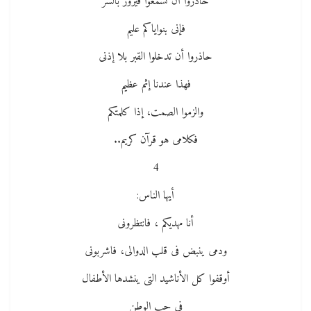
حاذروا أن تسمعوا فيروز بالسر
فإنى بنواياكم عليم
حاذروا أن تدخلوا القبر بلا إذنى
فهذا عندنا إثم عظيم
والزموا الصمت، إذا كلمتكم
فكلامى هو قرآن كريم..
4
أيها الناس:
أنا مهديكم ، فانتظرونى
ودمى ينبض فى قلب الدوالى، فاشربونى
أوقفوا كل الأناشيد التى ينشدها الأطفال
فى حب الوطن