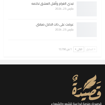
تبدي الغرام وأهل العشق تكتمه
مارس 23, 2024
عرضت على ذات الدلال صبابتي
مارس 23, 2024
السابق
التالي
1 من 13٬790
قصيدة: منصة إبداعية للشعر والشعراء