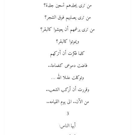
من ترى يجلدهم تسعين جلدة؟
من ترى يصلبهم فوق الشجر؟
من ترى يرغمهم أن يعيشوا كالبقر؟
ويموتوا كالبقر؟
كلما فكرت أن أتركهم
فاضت دموعى كغمامة..
وتوكلت علىلا الله …
وقررت أن أركب الشعب..
من الآن.. الى يوم القيامه..
3
أيها الناس: