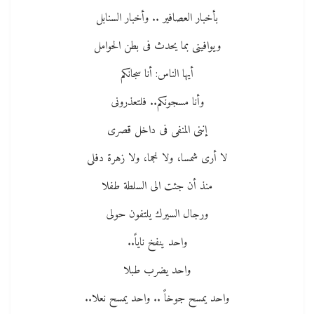
بأخبار العصافير .. وأخبار السنابل
ويوافينى بما يحدث فى بطن الحوامل
أيها الناس: أنا سجانكم
وأنا مسجونكم.. فلتعذرونى
إننى المنفى فى داخل قصرى
لا أرى شمسا، ولا نجما، ولا زهرة دفلى
منذ أن جئت الى السلطة طفلا
ورجال السيرك يلتفون حولى
واحد ينفخ ناياً..
واحد يضرب طبلا
واحد يمسح جوخاً .. واحد يمسح نعلا..