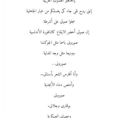
ياجماهير العشوب العربية
إننى روح نقى جاء كى يغسلكم من غبار الجاهلية
سجلوا صوتى على أشرطة
إن صوتى أخضر الايقاع كالنافورة الأندلسية
صورونى باسما مثل الجوكندا
ووديعا مثل وجه المدلية
صورونى…
وأنا أفترس الشعر بأسنانى..
وأمتص دماء الأبجدية
صورونى
بوقارى وجلالى،
وعصاى العسكرية