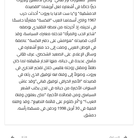
حيزًا خاصًا في أشعاره لعل أبرزهما "القصيدة
الدمشقية" و"يا ست الدنيا يا بيروت" أحدثت حرب
1967 والتي أسماها العرب "النكسة" مفترقًا حاسمًا
في تجربته، إذ أخرجته من نمطه التقليدي بوصفه
"شاعر الحب والمرأة" لتدخله معترك السياسة، وقد
أثارت قصيدته "هوامش على دفتر النكسة" عاصفة
في الوطن العربي وصلت إلى حد منع أشعاره في
وسائل الإعلام. على الصعيد الشخصي، عرف قبّاني
مآسي عديدة في حياته، منها انتحار شقيقته لما كان
طفلاً ومقتل زوجته بلقيس خلال تفجير انتحاري في
بيروت، وصولاً إلى وفاة ابنه توفيق الذي رثاه في
قصيدته "الأمير الخرافي توفيق قباني"وقد عاش
السنوات الأخيرة من حياته في لندن يكتب الشعر
السياسي ومن قصائده الأخيرة "متى يعلنون وفاة
العرب؟" و"أم كلثوم على قائمة التطبيع"، وقد وافته
المنية في 30 أبريل 1998 ودفن في مسقط رأسه،
دمشق.
السابق
التالي