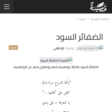
الصفحة الرئيسية
سوريا
الضفائر السود
سوريا
بواسطة
نزار قباني
الضفائر السود,قصائد رومنسيه,شعر رومنسي,شعر عن الرومنسيه
“رآها تتسرح مرة وتنثر
الليل على كتفيها …”
يا شعرها .. على يدي