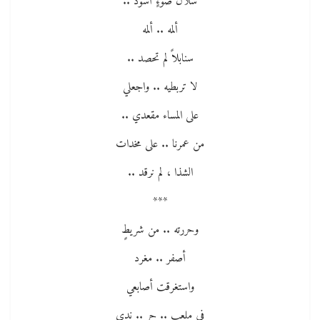
شلال ضوءٍ أسود ..
ألمه .. ألمه
سنابلاً لم تحصد ..
لا تربطيه .. واجعلي
على المساء مقعدي ..
من عمرنا .. على مخدات
الشذا ، لم نرقد ..
***
وحررته .. من شريطٍ
أصفر .. مغرد
واستغرقت أصابعي
في ملعبٍ .. حرٍ .. ندي