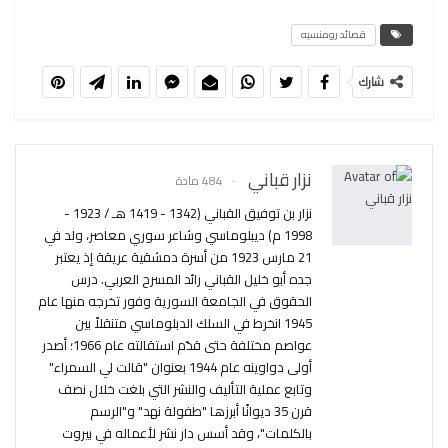
قصائد رومنسيه
شارك
نزار قباني
484 مادة
نزار بن توفيق القباني (1342 - 1419 هـ / 1923 -
1998 م) ديبلوماسي وشاعر سوري معاصر، ولد في
21 مارس 1923 من أسرة دمشقية عريقة إذ يعتبر
جده أبو خليل القباني رائد المسرح العربي. درس
الحقوق في الجامعة السورية وفور تخرجه منها عام
1945 انخرط في السلك الدبلوماسي متنقلاً بين
عواصم مختلفة حتى قدّم استقالته عام 1966؛ أصدر
أولى دواوينه عام 1944 بعنوان "قالت لي السمراء"
وتابع عملية التأليف والنشر التي بلغت خلال نصف
قرن 35 ديوانًا أبرزها "طفولة نهد" و"الرسم
بالكلمات"، وقد أسس دار نشر لأعماله في بيروت