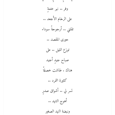
وفر .. نهر عتمةٍ
على الرخام الأجعد ..
تقلني .. أرجوحةٌ سوداء
حيرى المقصد ..
توزع الليل .. على
صباح جيدٍ أجيد
هناك . طاشت خصلةٌ
كثيرة التمرد ..
تسر لي .. أشواق صدرٍ
أهوج التنهد ..
ونبضة النهد الصغير