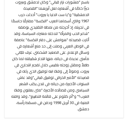
باسم "منشورات نزار قباني" وكان لدمشق وبيروت
حيزًا خاصًا في أشعاره لعل أبرزهما "القصيدة
الدمشقية" و"يا ست الدنيا يا بيروت" أحدثت حرب
1967 والتي أسماها العرب "النكسة" مفترقًا حاسمًا
في تجربته، إذ أخرجته من نمطه التقليدي بوصفه
"شاعر الحب والمرأة" لتدخله معترك السياسة، وقد
أثارت قصيدته "هوامش على دفتر النكسة" عاصفة
في الوطن العربي وصلت إلى حد منع أشعاره في
وسائل الإعلام. على الصعيد الشخصي، عرف قبّاني
مآسي عديدة في حياته، منها انتحار شقيقته لما كان
طفلاً ومقتل زوجته بلقيس خلال تفجير انتحاري في
بيروت، وصولاً إلى وفاة ابنه توفيق الذي رثاه في
قصيدته "الأمير الخرافي توفيق قباني"وقد عاش
السنوات الأخيرة من حياته في لندن يكتب الشعر
السياسي ومن قصائده الأخيرة "متى يعلنون وفاة
العرب؟" و"أم كلثوم على قائمة التطبيع"، وقد وافته
المنية في 30 أبريل 1998 ودفن في مسقط رأسه،
دمشق.