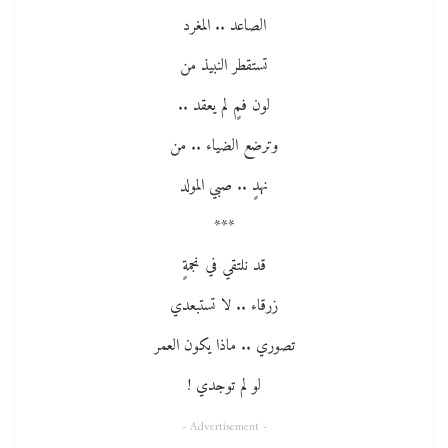
الصاعد .. المغرد
تستقطر النبيذ من
لون فمٍ لم يعقد ..
وترضع الضياء .. من
نهدٍ .. صبي المولد
***
قد نلتقي في نجمةٍ
زرقاء .. لا تستبعدي
تصوري .. ماذا يكون العمر
لو لم توجدي !
- Advertisement -