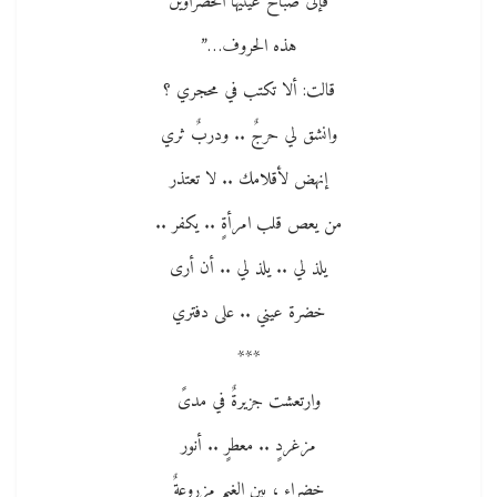
فإلى صباح عينيها الخضراوين
هذه الحروف…”
قالت: ألا تكتب في محجري ؟
وانشق لي حرجٌ .. ودربٌ ثري
إنهض لأقلامك .. لا تعتذر
من يعص قلب امرأةٍ .. يكفر ..
يلذ لي .. يلذ لي .. أن أرى
خضرة عيني .. على دفتري
***
وارتعشت جزيرةٌ في مدىً
مزغردٍ .. معطرٍ .. أنور
خضراء ، بين الغيم مزروعةٌ