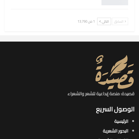
السابق
التالي
1 من 13٬790
قصيدة: منصة إبداعية للشعر والشعراء
الوصول السريع
الرئيسية
البحور الشعرية​