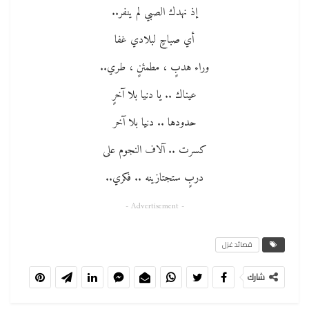
إذ نهدك الصبي لم ينفر..
أي صباحٍ لبلادي غفا
وراء هدبٍ ، مطمئنٍ ، طري..
عيناك .. يا دنيا بلا آخرٍ
حدودها .. دنيا بلا آخر
كسرت .. آلاف النجوم على
دربٍ ستجتازينه .. فكري..
- Advertisement -
قصائد غزل
شارك