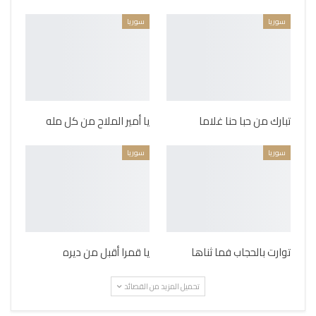
سوريا
سوريا
تبارك من حبا حنا غلاما
يا أمير الملاح من كل مله
سوريا
سوريا
توارت بالحجاب فما ثناها
يا قمرا أقبل من ديره
تحميل المزيد من القصائد