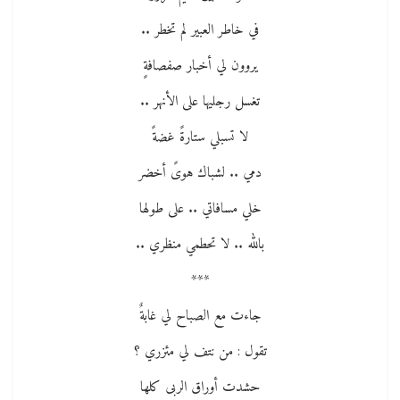
في خاطر العبير لم تخطر ..
يروون لي أخبار صفصافةٍ
تغسل رجليها على الأنهر ..
لا تسبلي ستارةً غضةً
دمي .. لشباك هوىً أخضر
خلي مسافاتي .. على طولها
بالله .. لا تحطمي منظري ..
***
جاءت مع الصباح لي غابةٌ
تقول : من نتف لي مئزري ؟
حشدت أوراق الربى كلها