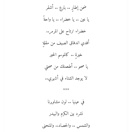
ضمن إطارٍ .. بارعٍ .. أشقر
يا عين .. يا خضراء .. يا واحةً
خضراء ترتاح على المرمر..
أفدي اندفاق الصيف من مقلةٍ
خيرةٍ .. كالموسم الخير
يا صحو .. أطعمتك من صحتي
لا يوجد الشتاء في أشهري..
***
في عينها .. لون مشاويرنا
نشرد بين الكرم والبيدر
والشمس .. والحصاد.. والمنحنى