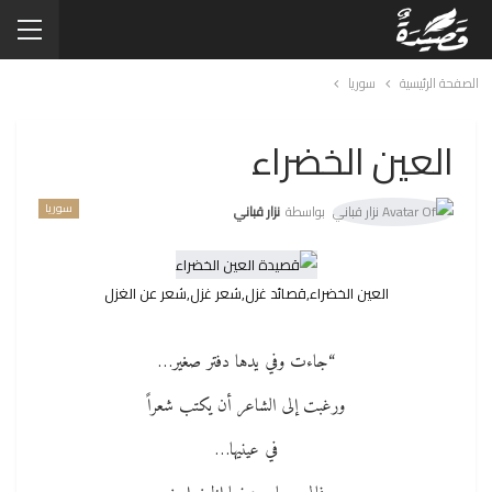
الصفحة الرئيسية
سوريا
العين الخضراء
سوريا
بواسطة
نزار قباني
العين الخضراء,قصائد غزل,شعر غزل,شعر عن الغزل
“جاءت وفي يدها دفتر صغير…
ورغبت إلى الشاعر أن يكتب شعراً
في عينيها…