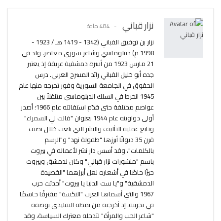
نزار قباني
484 مادة
نزار بن توفيق القباني (1342 - 1419 هـ / 1923 -
1998 م) ديبلوماسي وشاعر سوري معاصر، ولد في
21 مارس 1923 من أسرة دمشقية عريقة إذ يعتبر
جده أبو خليل القباني رائد المسرح العربي. درس
الحقوق في الجامعة السورية وفور تخرجه منها عام
1945 انخرط في السلك الدبلوماسي متنقلاً بين
عواصم مختلفة حتى قدّم استقالته عام 1966؛ أصدر
أولى دواوينه عام 1944 بعنوان "قالت لي السمراء"
وتابع عملية التأليف والنشر التي بلغت خلال نصف
قرن 35 ديوانًا أبرزها "طفولة نهد" و"الرسم
بالكلمات"، وقد أسس دار نشر لأعماله في بيروت
باسم "منشورات نزار قباني" وكان لدمشق وبيروت
حيزًا خاصًا في أشعاره لعل أبرزهما "القصيدة
الدمشقية" و"يا ست الدنيا يا بيروت" أحدثت حرب
1967 والتي أسماها العرب "النكسة" مفترقًا حاسمًا
في تجربته، إذ أخرجته من نمطه التقليدي بوصفه
"شاعر الحب والمرأة" لتدخله معترك السياسة، وقد