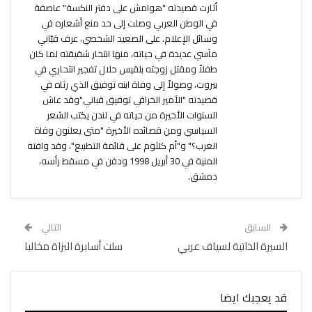
أثارت قصيدته "هوامش على دفتر النكسة" عاصفة
في الوطن العربي وصلت إلى حد منع أشعاره في
وسائل الإعلام. على الصعيد الشخصي، عرف قبّاني
مآسي عديدة في حياته، منها انتحار شقيقته لما كان
طفلاً ومقتل زوجته بلقيس خلال تفجير انتحاري في
بيروت، وصولاً إلى وفاة ابنه توفيق الذي رثاه في
قصيدته "الأمير الخرافي توفيق قباني"وقد عاش
السنوات الأخيرة من حياته في لندن يكتب الشعر
السياسي ومن قصائده الأخيرة "متى يعلنون وفاة
العرب؟" و"أم كلثوم على قائمة التطبيع"، وقد وافته
المنية في 30 أبريل 1998 ودفن في مسقط رأسه،
دمشق.
السابق
التالي
السيرة الذاتية لسياف عربي
سلت أسابرة البزاة مخالبا
قد يعجبك ايضا