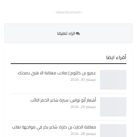
- Advertisement -
اترك تعليقا
أقراء ايضا
عمرو بن كلثوم | صاحب معلقة الا هبي بصحنك
ديسمبر 30, 2024
أشعار أبو نواس: سيرة شاعر الخمر التائب
ديسمبر 29, 2024
معلقة الحارث بن حلزة: شاعر بكر في مواجهة تغلب
ديسمبر 28, 2024