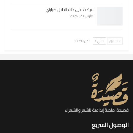
عرضت على ذات الدلال صبابتي
مارس 23, 2024
السابق
التالي
1 من 13٬790
قصيدة: منصة إبداعية للشعر والشعراء
الوصول السريع