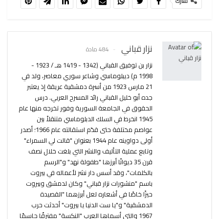
شارك
نزار قباني
484 مادة
نزار بن توفيق القباني (1342 - 1419 هـ / 1923 -
1998 م) ديبلوماسي وشاعر سوري معاصر، ولد في
21 مارس 1923 من أسرة دمشقية عريقة إذ يعتبر
جده أبو خليل القباني رائد المسرح العربي. درس
الحقوق في الجامعة السورية وفور تخرجه منها عام
1945 انخرط في السلك الدبلوماسي متنقلاً بين
عواصم مختلفة حتى قدّم استقالته عام 1966؛ أصدر
أولى دواوينه عام 1944 بعنوان "قالت لي السمراء"
وتابع عملية التأليف والنشر التي بلغت خلال نصف
قرن 35 ديوانًا أبرزها "طفولة نهد" و"الرسم
بالكلمات"، وقد أسس دار نشر لأعماله في بيروت
باسم "منشورات نزار قباني" وكان لدمشق وبيروت
حيزًا خاصًا في أشعاره لعل أبرزهما "القصيدة
الدمشقية" و"يا ست الدنيا يا بيروت" أحدثت حرب
1967 والتي أسماها العرب "النكسة" مفترقًا حاسمًا