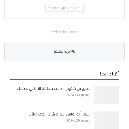
تحميل المزيد من القصائد
- Advertisement -
اترك تعليقا
أقراء ايضا
عمرو بن كلثوم | صاحب معلقة الا هبي بصحنك
ديسمبر 30, 2024
أشعار أبو نواس: سيرة شاعر الخمر التائب
ديسمبر 29, 2024