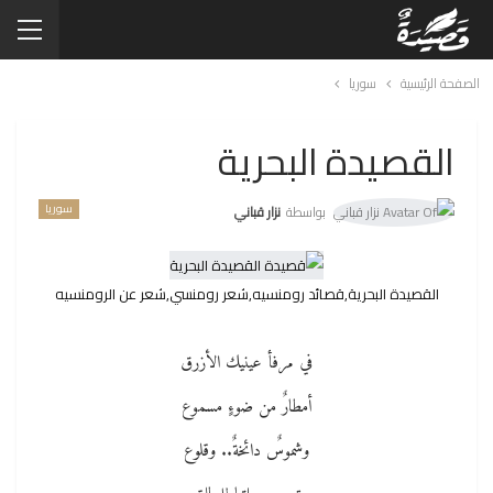
الصفحة الرئيسية
سوريا
القصيدة البحرية
سوريا
بواسطة
نزار قباني
القصيدة البحرية,قصائد رومنسيه,شعر رومنسي,شعر عن الرومنسيه
في مرفأ عينيك الأزرق
أمطارٌ من ضوءٍ مسموع
وشموسٌ دائخةٌ.. وقلوع