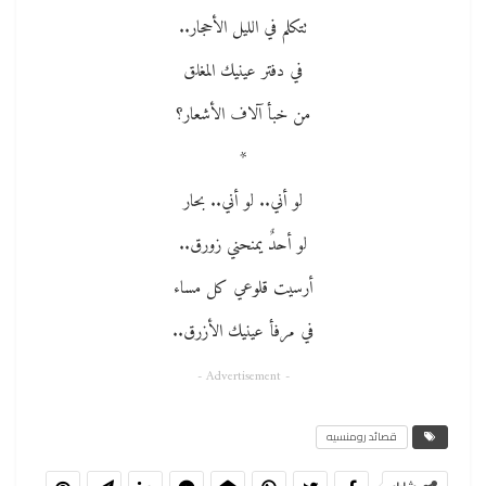
تتكلم في الليل الأحجار..
في دفتر عينيك المغلق
من خبأ آلاف الأشعار؟
*
لو أني.. لو أني.. بحار
لو أحدٌ يمنحني زورق..
أرسيت قلوعي كل مساء
في مرفأ عينيك الأزرق..
- Advertisement -
قصائد رومنسيه