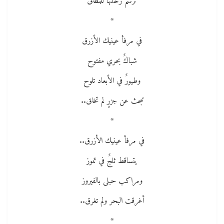
ترسم رحلتها للمطلق
*
في مرفأ عينيك الأزرق
شباكٌ بحري مفتوح
وطيورٌ في الأبعاد تلوح
تبحث عن جزرٍ لم تخلق..
*
في مرفأ عينيك الأزرق..
يتساقط ثلجٌ في تموز
ومراكب حبلى بالفيروز
أغرقت البحر ولم تغرق..
*