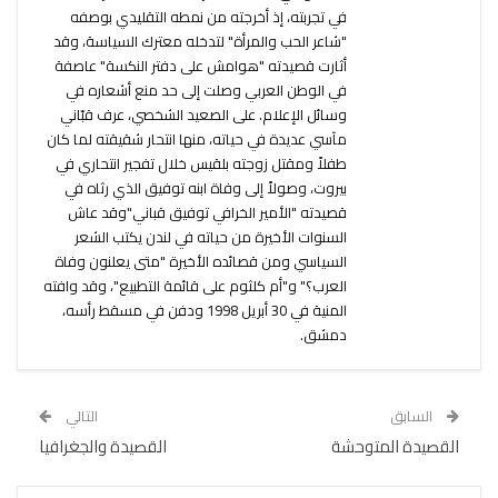
في تجربته، إذ أخرجته من نمطه التقليدي بوصفه
"شاعر الحب والمرأة" لتدخله معترك السياسة، وقد
أثارت قصيدته "هوامش على دفتر النكسة" عاصفة
في الوطن العربي وصلت إلى حد منع أشعاره في
وسائل الإعلام. على الصعيد الشخصي، عرف قبّاني
مآسي عديدة في حياته، منها انتحار شقيقته لما كان
طفلاً ومقتل زوجته بلقيس خلال تفجير انتحاري في
بيروت، وصولاً إلى وفاة ابنه توفيق الذي رثاه في
قصيدته "الأمير الخرافي توفيق قباني"وقد عاش
السنوات الأخيرة من حياته في لندن يكتب الشعر
السياسي ومن قصائده الأخيرة "متى يعلنون وفاة
العرب؟" و"أم كلثوم على قائمة التطبيع"، وقد وافته
المنية في 30 أبريل 1998 ودفن في مسقط رأسه،
دمشق.
السابق
التالي
القصيدة المتوحشة
القصيدة والجغرافيا