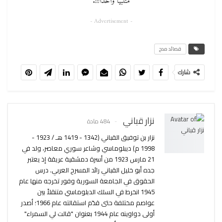
متنبياً واحداً!!!.
- Advertisement -
قصائد مدح
شارك
نزار قباني
484 مادة
نزار بن توفيق القباني (1342 - 1419 هـ / 1923 -
1998 م) ديبلوماسي وشاعر سوري معاصر، ولد في
21 مارس 1923 من أسرة دمشقية عريقة إذ يعتبر
جده أبو خليل القباني رائد المسرح العربي. درس
الحقوق في الجامعة السورية وفور تخرجه منها عام
1945 انخرط في السلك الدبلوماسي متنقلاً بين
عواصم مختلفة حتى قدّم استقالته عام 1966؛ أصدر
أولى دواوينه عام 1944 بعنوان "قالت لي السمراء"