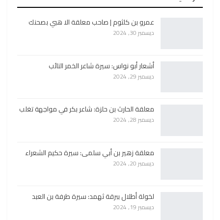
عمرو بن كلثوم | صاحب معلقة الا هبي بصحنك
ديسمبر 30, 2024
أشعار أبو نواس: سيرة شاعر الخمر التائب
ديسمبر 29, 2024
معلقة الحارث بن حلزة: شاعر بكر في مواجهة تغلب
ديسمبر 28, 2024
معلقة زهير بن أبي سلمى: سيرة حكيم الشعراء
ديسمبر 20, 2024
لخولة أطلال ببرقة ثهمد: سيرة طرفة بن العبد
ديسمبر 19, 2024