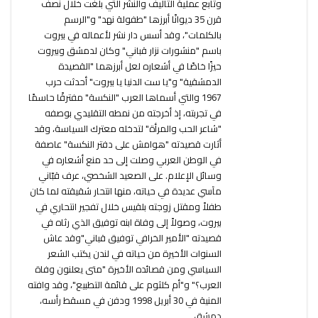
وتابع عملية التأليف والنشر التي بلغت خلال نصف
قرن 35 ديوانًا أبرزها "طفولة نهد" و"الرسم
بالكلمات"، وقد أسس دار نشر لأعماله في بيروت
باسم "منشورات نزار قباني" وكان لدمشق وبيروت
حيزًا خاصًا في أشعاره لعل أبرزهما "القصيدة
الدمشقية" و"يا ست الدنيا يا بيروت" أحدثت حرب
1967 والتي أسماها العرب "النكسة" مفترقًا حاسمًا
في تجربته، إذ أخرجته من نمطه التقليدي بوصفه
"شاعر الحب والمرأة" لتدخله معترك السياسة، وقد
أثارت قصيدته "هوامش على دفتر النكسة" عاصفة
في الوطن العربي وصلت إلى حد منع أشعاره في
وسائل الإعلام. على الصعيد الشخصي، عرف قبّاني
مآسي عديدة في حياته، منها انتحار شقيقته لما كان
طفلاً ومقتل زوجته بلقيس خلال تفجير انتحاري في
بيروت، وصولاً إلى وفاة ابنه توفيق الذي رثاه في
قصيدته "الأمير الخرافي توفيق قباني"وقد عاش
السنوات الأخيرة من حياته في لندن يكتب الشعر
السياسي ومن قصائده الأخيرة "متى يعلنون وفاة
العرب؟" و"أم كلثوم على قائمة التطبيع"، وقد وافته
المنية في 30 أبريل 1998 ودفن في مسقط رأسه،
دمشق.