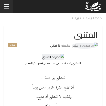
الصفحة الرئيسية
سوريا
المتنبي
سوريا
بواسطة
نزار قباني
المتنبي,قصائد مدح,شعر مدح,شعر عن المدح
تستطيع بئر النفط…
أن تضخ عشرة ملايين برميل يومياً
ولكنها، لا تستطيع أن تضخ…