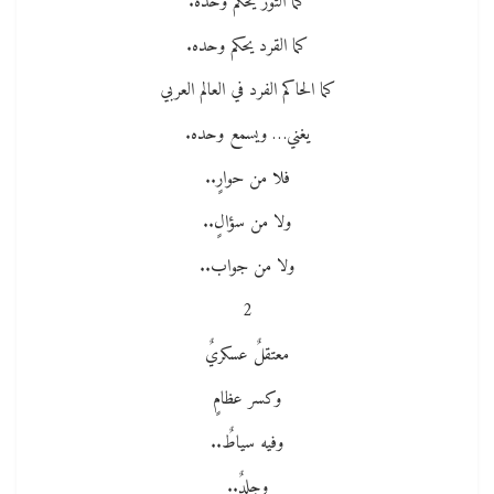
كما الثور يحكم وحده.
كما القرد يحكم وحده.
كما الحاكم الفرد في العالم العربي
يغني… ويسمع وحده.
فلا من حوارٍ..
ولا من سؤالٍ..
ولا من جواب..
2
معتقلٌ عسكريٌ
وكسر عظامٍ
وفيه سياطٌ..
وجلدٌ..