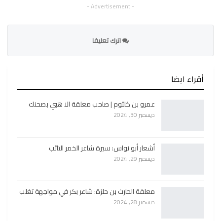
- Advertisement -
اترك تعليقا
أقراء ايضا
عمرو بن كلثوم | صاحب معلقة الا هبي بصحنك
ديسمبر 30, 2024
أشعار أبو نواس: سيرة شاعر الخمر التائب
ديسمبر 29, 2024
معلقة الحارث بن حلزة: شاعر بكر في مواجهة تغلب
ديسمبر 28, 2024