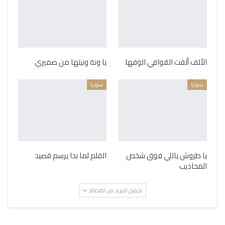
الألف ألفت القوافي الوفها
يا ونة ونيتها من ضميري
سوريا
سوريا
يا طروش ياللي فوق شخص
القلم لما بدا يرسم قصيد
المحاديب
تحميل المزيد من القصائد