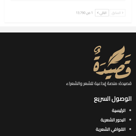
السابق
التالي
1 من 13٬790
قصيدة: منصة إبداعية للشعر والشعراء
الوصول السريع
الرئيسية
البحور الشعرية​
القوافي الشعرية​