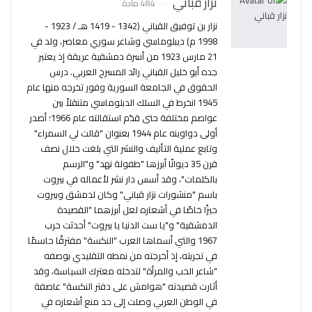
نزار قباني
484 مادة
نزار بن توفيق القباني (1342 - 1419 هـ / 1923 -
1998 م) ديبلوماسي وشاعر سوري معاصر، ولد في
21 مارس 1923 من أسرة دمشقية عريقة إذ يعتبر
جده أبو خليل القباني رائد المسرح العربي. درس
الحقوق في الجامعة السورية وفور تخرجه منها عام
1945 انخرط في السلك الدبلوماسي متنقلاً بين
عواصم مختلفة حتى قدّم استقالته عام 1966؛ أصدر
أولى دواوينه عام 1944 بعنوان "قالت لي السمراء"
وتابع عملية التأليف والنشر التي بلغت خلال نصف
قرن 35 ديوانًا أبرزها "طفولة نهد" و"الرسم
بالكلمات"، وقد أسس دار نشر لأعماله في بيروت
باسم "منشورات نزار قباني" وكان لدمشق وبيروت
حيزًا خاصًا في أشعاره لعل أبرزهما "القصيدة
الدمشقية" و"يا ست الدنيا يا بيروت" أحدثت حرب
1967 والتي أسماها العرب "النكسة" مفترقًا حاسمًا
في تجربته، إذ أخرجته من نمطه التقليدي بوصفه
"شاعر الحب والمرأة" لتدخله معترك السياسة، وقد
أثارت قصيدته "هوامش على دفتر النكسة" عاصفة
في الوطن العربي وصلت إلى حد منع أشعاره في