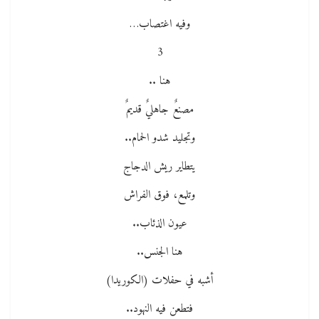
وفيه اغتصاب…
3
هنا ..
مصنعٌ جاهليٌ قديمٌ
وتجليد شدو الحمام..
يتطاير ريش الدجاج
وتلمع، فوق الفراش
عيون الذئاب..
هنا الجنس..
أشبه في حفلات (الكوريدا)
فتطعن فيه النهود..