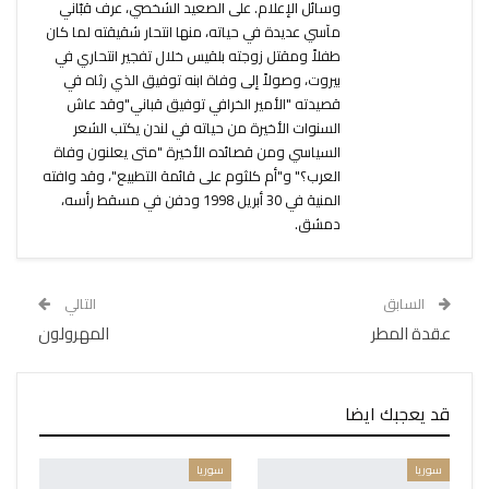
وسائل الإعلام. على الصعيد الشخصي، عرف قبّاني
مآسي عديدة في حياته، منها انتحار شقيقته لما كان
طفلاً ومقتل زوجته بلقيس خلال تفجير انتحاري في
بيروت، وصولاً إلى وفاة ابنه توفيق الذي رثاه في
قصيدته "الأمير الخرافي توفيق قباني"وقد عاش
السنوات الأخيرة من حياته في لندن يكتب الشعر
السياسي ومن قصائده الأخيرة "متى يعلنون وفاة
العرب؟" و"أم كلثوم على قائمة التطبيع"، وقد وافته
المنية في 30 أبريل 1998 ودفن في مسقط رأسه،
دمشق.
السابق
التالي
عقدة المطر
المهرولون
قد يعجبك ايضا
سوريا
سوريا