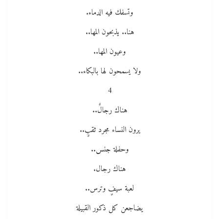
وتسفك فيه الدماء.
هنا.. يذبحون المها..
وعيون المها..
ولا يسمحون لها بالبكاء..
4
هناك رجالٌ..
يرون النساء مجرد ثقبٍ..
وحفلة جنس..
هناك رجال.
لعبة سيفٍ وترس..
يضاجعن كل ذكور القبيلة