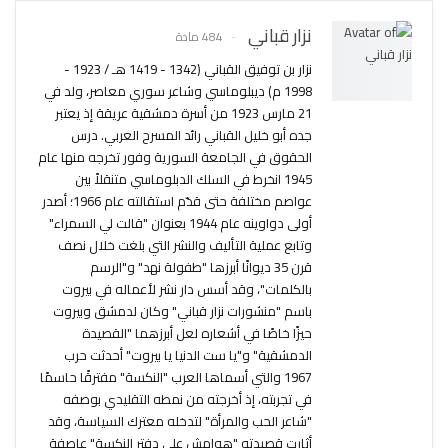
نزار قباني
484 مادة
نزار بن توفيق القباني (1342 - 1419 هـ / 1923 -
1998 م) ديبلوماسي وشاعر سوري معاصر، ولد في
21 مارس 1923 من أسرة دمشقية عريقة إذ يعتبر
جده أبو خليل القباني رائد المسرح العربي. درس
الحقوق في الجامعة السورية وفور تخرجه منها عام
1945 انخرط في السلك الدبلوماسي متنقلاً بين
عواصم مختلفة حتى قدّم استقالته عام 1966؛ أصدر
أولى دواوينه عام 1944 بعنوان "قالت لي السمراء"
وتابع عملية التأليف والنشر التي بلغت خلال نصف
قرن 35 ديوانًا أبرزها "طفولة نهد" و"الرسم
بالكلمات"، وقد أسس دار نشر لأعماله في بيروت
باسم "منشورات نزار قباني" وكان لدمشق وبيروت
حيزًا خاصًا في أشعاره لعل أبرزهما "القصيدة
الدمشقية" و"يا ست الدنيا يا بيروت" أحدثت حرب
1967 والتي أسماها العرب "النكسة" مفترقًا حاسمًا
في تجربته، إذ أخرجته من نمطه التقليدي بوصفه
"شاعر الحب والمرأة" لتدخله معترك السياسة، وقد
أثارت قصيدته "هوامش على دفتر النكسة" عاصفة