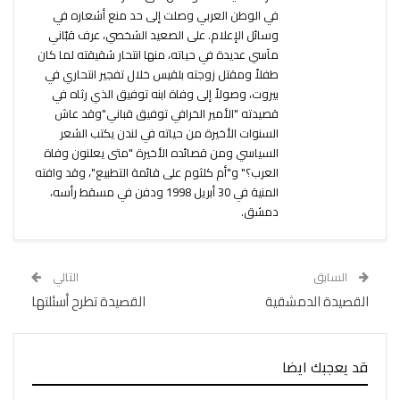
في الوطن العربي وصلت إلى حد منع أشعاره في
وسائل الإعلام. على الصعيد الشخصي، عرف قبّاني
مآسي عديدة في حياته، منها انتحار شقيقته لما كان
طفلاً ومقتل زوجته بلقيس خلال تفجير انتحاري في
بيروت، وصولاً إلى وفاة ابنه توفيق الذي رثاه في
قصيدته "الأمير الخرافي توفيق قباني"وقد عاش
السنوات الأخيرة من حياته في لندن يكتب الشعر
السياسي ومن قصائده الأخيرة "متى يعلنون وفاة
العرب؟" و"أم كلثوم على قائمة التطبيع"، وقد وافته
المنية في 30 أبريل 1998 ودفن في مسقط رأسه،
دمشق.
السابق
التالي
القصيدة الدمشقية
القصيدة تطرح أسئلتها
قد يعجبك ايضا