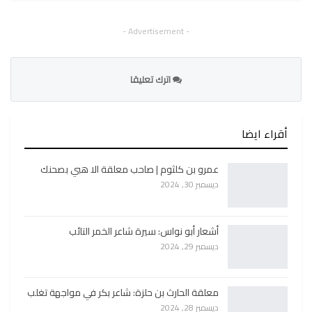
- Advertisement -
اترك تعليقا
أقراء ايضا
عمرو بن كلثوم | صاحب معلقة الا هبي بصحنك
ديسمبر 30, 2024
أشعار أبو نواس: سيرة شاعر الخمر التائب
ديسمبر 29, 2024
معلقة الحارث بن حلزة: شاعر بكر في مواجهة تغلب
ديسمبر 28, 2024