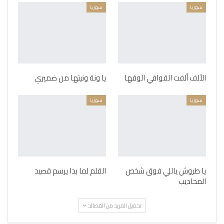
سوريا
سوريا
الألف ألفت القوافي الوفها
يا ونة ونيتها من ضميري
سوريا
سوريا
يا طروش ياللي فوق شخص
القلم لما بدا يرسم قصيد
المحاديب
تحميل المزيد من القصائد