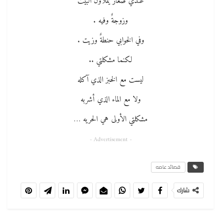
عندي صغارٌ يملأون البيت
وزوجةٌ وفيه .
وفي الخوابي حنطةٌ وزيت .
لكنما مشكلتي ..
ليست مع الخبز الذي آكله
ولا مع الماء الذي أشربه
مشكلتي الأولى هي الحريه …
- Advertisement -
قصائد عامه
شارك