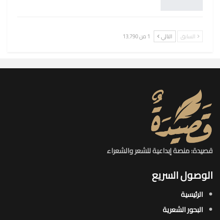
السابق
التالي
1 من 13٬790
قصيدة: منصة إبداعية للشعر والشعراء
الوصول السريع
الرئيسية
البحور الشعرية​