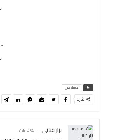
و
سأ
و
قصائد غزل
شارك
نزار قباني
484 مادة