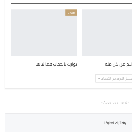
سوريا
ملاح من كل مله
توارت بالحجاب فما ثناها
حميل المزيد من القصائد
- Advertisement -
اترك تعليقا