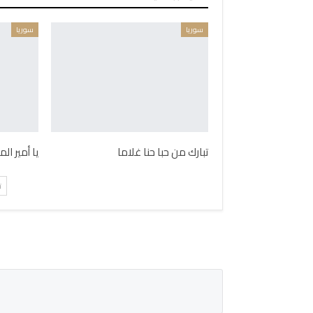
سوريا
سوريا
تبارك من حبا حنا غلاما
يا أمير ال
ت