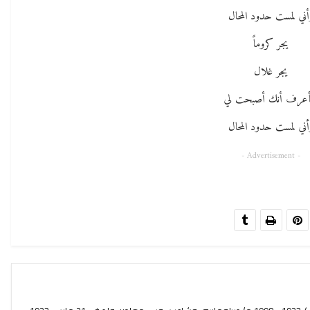
أني لمست حدود المحال
يجر كروماً
يجر غلال
عرف أنك أصبحت لي
أني لمست حدود المحال
- Advertisement -