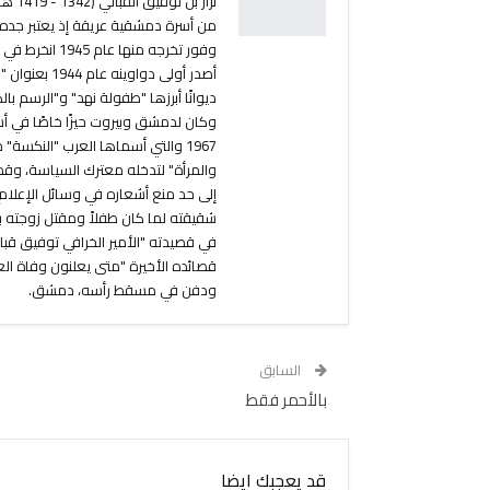
من أسرة دمشقية عريقة إذ يعتبر جده أ
ديوانًا أبرزها "طفولة نهد" و"الرسم ب
وكان لدمشق وبيروت حيزًا خاصًا في أش
1967 والتي أسماها العرب "النكسة
والمرأة" لتدخله معترك السياسة، وق
إلى حد منع أشعاره في وسائل الإعلام.
شقيقته لما كان طفلاً ومقتل زوجته بل
في قصيدته "الأمير الخرافي توفيق قب
ودفن في مسقط رأسه، دمشق.
السابق
بالأحمر فقط
قد يعجبك ايضا