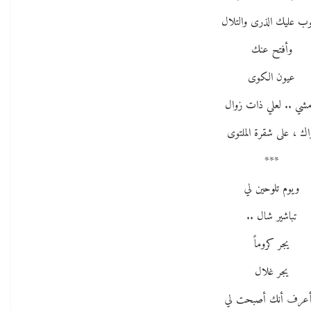
ب عليك الذرى والتلال
وأفتح عنك
عيون الكوى
مشي .. لعلي ذات زوال
اك ، على شقرة الملتوى
***
ويوم تلوحين لي
تباشير شال ..
يجر كروماً
يجر غلال
عرف أنك أصبحت لي