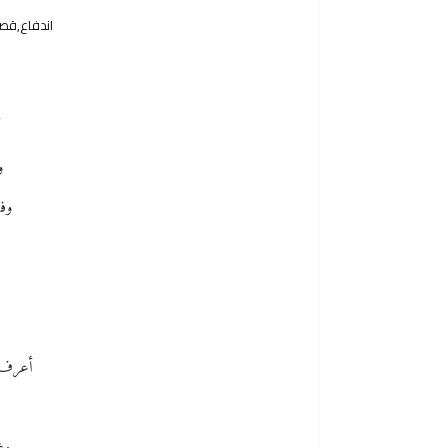
اندفاع,قص
أ
و
وفو
أعرف أ