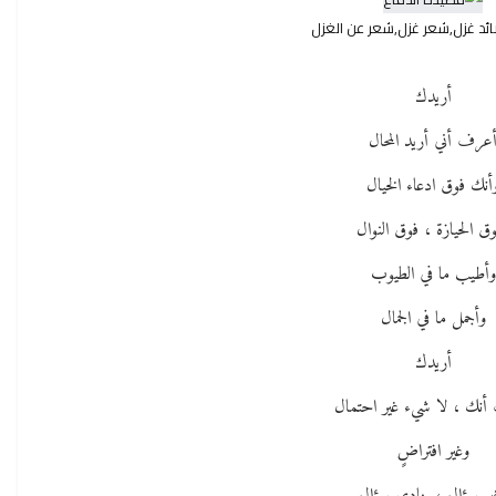
ائد غزل,شعر غزل,شعر عن الغزل
أريدك
عرف أني أريد المحال
أنك فوق ادعاء الخيال
ق الحيازة ، فوق النوال
وأطيب ما في الطيوب
وأجمل ما في الجمال
أريدك
نك ، لا شيء غير احتمال
وغير افتراضٍ