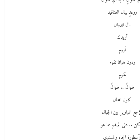
ير سؤالٍ ، ينادي سؤال
ووعدٍ ببال العناقيد
بال الدوال
أريدك
أروم
ودون هوانا تقوم
تخوم
طوالٌ .. طوالٌ
كلون المحال
جع المواويل بين الجبال
كن .. على الرغم مما هو
أسطورة الجاه والمستوى