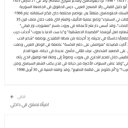
نزار بن توفيق القباني (1342 - 1419 هـ / 1923 - 1998 م) ديبلوماسي وشاعر سوري معاصر، ولد في 21 مارس 1923
بو خليل القباني رائد المسرح العربي. درس الحقوق في الجامعة السورية
وفور تخرجه منها عام 1945 انخرط في السلك الدبلوماسي متنقلاً بين عواصم مختلفة حتى قدّم استقالته عام 1966؛
أصدر أولى دواوينه عام 1944 بعنوان "قالت لي السمراء" وتابع عملية التأليف والنشر التي بلغت خلال نصف قرن 35
الكلمات"، وقد أسس دار نشر لأعماله في بيروت باسم "منشورات نزار قباني"
عاره لعل أبرزهما "القصيدة الدمشقية" و"يا ست الدنيا يا بيروت" أحدثت حرب
" مفترقًا حاسمًا في تجربته، إذ أخرجته من نمطه التقليدي بوصفه "شاعر الحب
د أثارت قصيدته "هوامش على دفتر النكسة" عاصفة في الوطن العربي وصلت
 على الصعيد الشخصي، عرف قبّاني مآسي عديدة في حياته، منها انتحار
قيس خلال تفجير انتحاري في بيروت، وصولاً إلى وفاة ابنه توفيق الذي رثاه
اني"وقد عاش السنوات الأخيرة من حياته في لندن يكتب الشعر السياسي ومن
قصائده الأخيرة "متى يعلنون وفاة العرب؟" و"أم كلثوم على قائمة التطبيع"، وقد وافته المنية في 30 أبريل 1998
التالي
امرأة تمشي في داخلي