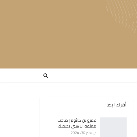
أقراء ايضا
عمرو بن كلثوم | صاحب
معلقة الا هبي بصحنك
ديسمبر 30, 2024