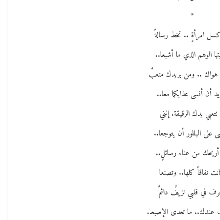
*
كسل امرأةٍ .. تخط رسالةً
يتها الوهم الذي ما أشبعا..
 هواك .. ومن بريدك متعبٌ
يد أن أنسى عذابكما معا..
 تتعبي يدك الرقيقة. إنني
 على البللور أن يتوجعا..
أريحك من عناء رسائلٍ..
نت نفاقاً كلها.. وتصنعا
رف في قلبي نزيفٌ دائمٌ
 عندك.. ما تعدى الإصبعا.