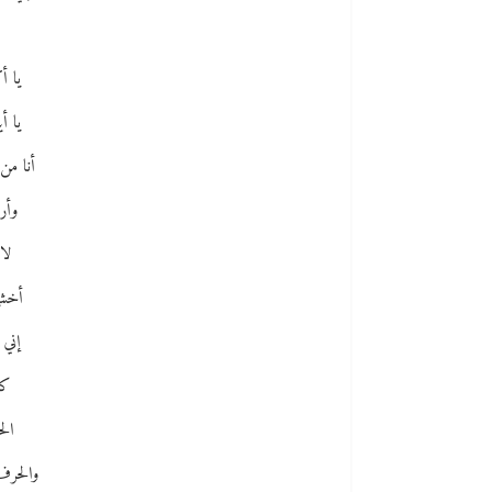
يا أ
يا أ
أنا من
وأر
لا
أخشى
إني 
كا
الح
والحرف