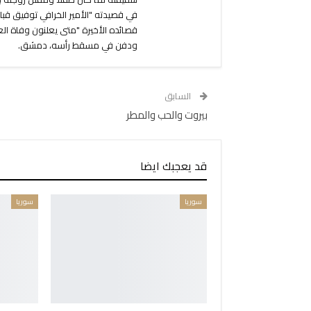
في قصيدته "الأمير الخرافي توفيق قب
ودفن في مسقط رأسه، دمشق.
السابق
بيروت والحب والمطر
قد يعجبك ايضا
سوريا
سوريا