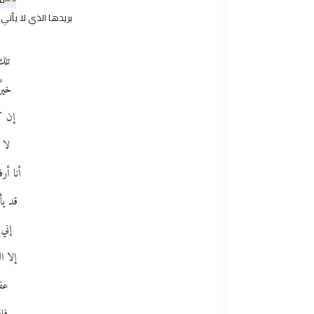
بريدها الذي لا يأ
تلك
خيرٌ
إن ك
لا 
أنا أ
قد يأ
إني
إلا ا
عفو