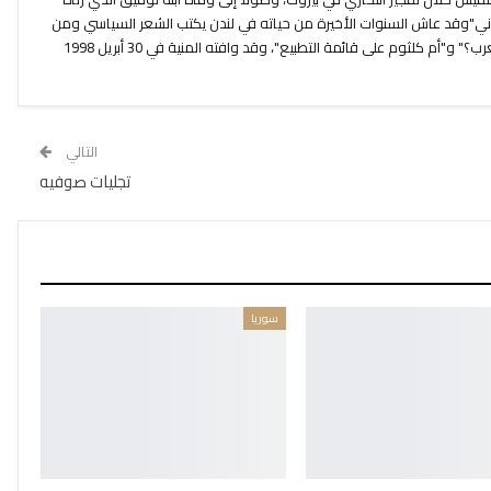
اني"وقد عاش السنوات الأخيرة من حياته في لندن يكتب الشعر السياسي ومن
قصائده الأخيرة "متى يعلنون وفاة العرب؟" و"أم كلثوم على قائمة التطبيع"، وقد وافته المنية في 30 أبريل 1998
التالي
تجليات صوفيه
سوريا