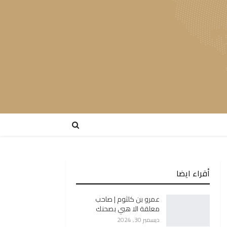
أقراء ايضا
عمرو بن كلثوم | صاحب
معلقة الا هبي بصحنك
ديسمبر 30, 2024