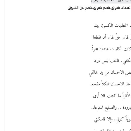
تي,قصائد شوق,شعر شوق,شعر عن الشوق
 الخطابات الكسولة بيننا
 لها.. خيرٌ لها.. أن تقطعا
انت الكلمات عندك سخرةً
تكتبي. فالحب ليس تبرعا
رفض الاحسان من يد خالقي
خذ الاحسان شكلاً مفجعا
 لأقرأ ما كتبت فلا أرى
لبرودة .. والصقيع المفزعا..
يةً كوني. وإلا فاسكتي