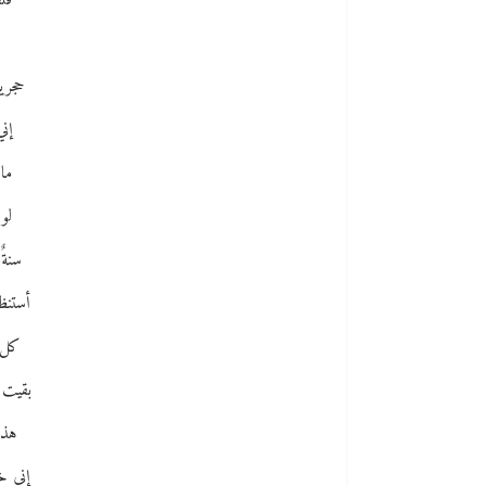
فل
حجري
إن
ما
لو 
سنةٌ
أستنظ
كل 
بقيت 
هذا
إني خ