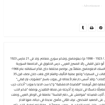
- Advertisement -
نزار بن توفيق القباني (1342 - 1419 هـ / 1923 - 1998 م) ديبلوماسي وشاعر سوري معاصر، ولد في 21 مارس 1923
بو خليل القباني رائد المسرح العربي. درس الحقوق في الجامعة السورية
وفور تخرجه منها عام 1945 انخرط في السلك الدبلوماسي متنقلاً بين عواصم مختلفة حتى قدّم استقالته عام 1966؛
أصدر أولى دواوينه عام 1944 بعنوان "قالت لي السمراء" وتابع عملية التأليف والنشر التي بلغت خلال نصف قرن 35
الكلمات"، وقد أسس دار نشر لأعماله في بيروت باسم "منشورات نزار قباني"
عاره لعل أبرزهما "القصيدة الدمشقية" و"يا ست الدنيا يا بيروت" أحدثت حرب
" مفترقًا حاسمًا في تجربته، إذ أخرجته من نمطه التقليدي بوصفه "شاعر الحب
د أثارت قصيدته "هوامش على دفتر النكسة" عاصفة في الوطن العربي وصلت
 على الصعيد الشخصي، عرف قبّاني مآسي عديدة في حياته، منها انتحار
قيس خلال تفجير انتحاري في بيروت، وصولاً إلى وفاة ابنه توفيق الذي رثاه