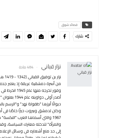
قصائد شوق
شارك
نزار قباني
484 مادة
من أسرة دمشقية عريقة إذ يعتبر جده أ
ديوانًا أبرزها "طفولة نهد" و"الرسم ب
وكان لدمشق وبيروت حيزًا خاصًا في أش
1967 والتي أسماها العرب "النكسة
والمرأة" لتدخله معترك السياسة، وق
إلى حد منع أشعاره في وسائل الإعلام.
شقيقته لما كان طفلاً ومقتل زوجته بل