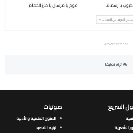
محبوب يا رسمالنا
قوم يا مرسال يا طير الحمام
حميل المزيد من القصائد
- Advertisement -
اترك تعليقا
ل السريع
صوتيات
يسية
المتون العلمية والأدبية
ور الشعرية​
ترنيم القصيد