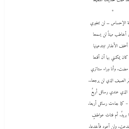
قد مللت حديثك المتميعا
*
ة الإحساس .. لن تتغيري
ي أخاطب ميتاً لن يسمعا
 أسخف الأعذار تبتدعينها
كان يمكنني بها أن أقنعا
 مضت. وأنا وراء ستائري
ر الصيف الذي لن يرجعا..
الذي عندي رسائل أربعٌ
– كما جاءت رسائل أربعا.
 بريدٌ. أم فتات عواطفٍ
دعت. ولن أعود فأخدعا.