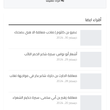
اترك تعليقا
أقراء ايضا
عمرو بن كلثوم | صاحب معلقة الا هبي بصحنك
ديسمبر 30, 2024
أشعار أبو نواس: سيرة شاعر الخمر التائب
ديسمبر 29, 2024
معلقة الحارث بن حلزة: شاعر بكر في مواجهة تغلب
ديسمبر 28, 2024
معلقة زهير بن أبي سلمى: سيرة حكيم الشعراء
ديسمبر 20, 2024