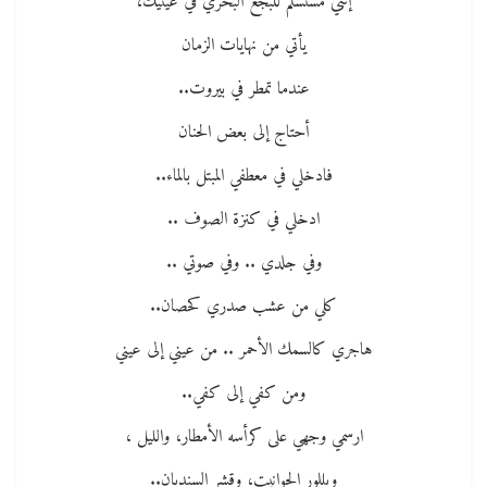
إنني مستسلم للبجع البحري في عينيك،
يأتي من نهايات الزمان
عندما تمطر في بيروت..
أحتاج إلى بعض الحنان
فادخلي في معطفي المبتل بالماء..
ادخلي في كنزة الصوف ..
وفي جلدي .. وفي صوتي ..
كلي من عشب صدري كحصان..
هاجري كالسمك الأحمر .. من عيني إلى عيني
ومن كفي إلى كفي..
ارسمي وجهي على كرأسه الأمطار، والليل ،
وبللور الحوانيت، وقشر السنديان..