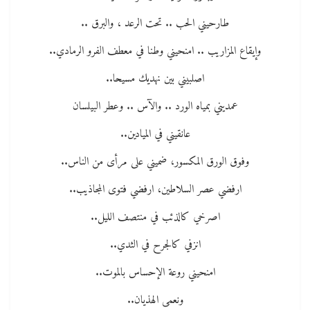
طارحيني الحب .. تحت الرعد ، والبرق ..
وإيقاع المزاريب .. امنحيني وطنا في معطف الفرو الرمادي..
اصلبيني بين نهديك مسيحا..
عمديني بمياه الورد .. والآس .. وعطر البيلسان
عانقيني في الميادين..
وفوق الورق المكسور، ضميني على مرأى من الناس..
ارفضي عصر السلاطين، ارفضي فتوى المجاذيب..
اصرخي كالذئب في منتصف الليل..
انزفي كالجرح في الثدي..
امنحيني روعة الإحساس بالموت..
ونعمى الهذيان..