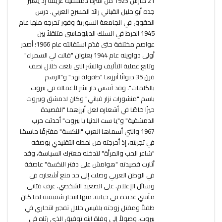
21 مارس 1923 من أسرة دمشقية عريقة إذ يعتبر
جده أبو خليل القباني رائد المسرح العربي. درس
الحقوق في الجامعة السورية وفور تخرجه منها عام
1945 انخرط في السلك الدبلوماسي متنقلاً بين
عواصم مختلفة حتى قدّم استقالته عام 1966؛ أصدر
أولى دواوينه عام 1944 بعنوان "قالت لي السمراء"
وتابع عملية التأليف والنشر التي بلغت خلال نصف
قرن 35 ديوانًا أبرزها "طفولة نهد" و"الرسم
بالكلمات"، وقد أسس دار نشر لأعماله في بيروت
باسم "منشورات نزار قباني" وكان لدمشق وبيروت
حيزًا خاصًا في أشعاره لعل أبرزهما "القصيدة
الدمشقية" و"يا ست الدنيا يا بيروت" أحدثت حرب
1967 والتي أسماها العرب "النكسة" مفترقًا حاسمًا
في تجربته، إذ أخرجته من نمطه التقليدي بوصفه
"شاعر الحب والمرأة" لتدخله معترك السياسة، وقد
أثارت قصيدته "هوامش على دفتر النكسة" عاصفة
في الوطن العربي وصلت إلى حد منع أشعاره في
وسائل الإعلام. على الصعيد الشخصي، عرف قبّاني
مآسي عديدة في حياته، منها انتحار شقيقته لما كان
طفلاً ومقتل زوجته بلقيس خلال تفجير انتحاري في
بيروت، وصولاً إلى وفاة ابنه توفيق الذي رثاه في