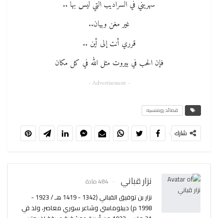
سهريني في السراديب التي ليس بها ..
غير مغن وبيان..
قرري أنت إلى أين ..
فإن الحب في بيروت مثل الله في كل مكان
- Advertisement -
قصائد رومنسيه
شارك
نزار قباني
484 مادة
نزار بن توفيق القباني (1342 - 1419 هـ / 1923 -
1998 م) ديبلوماسي وشاعر سوري معاصر، ولد في