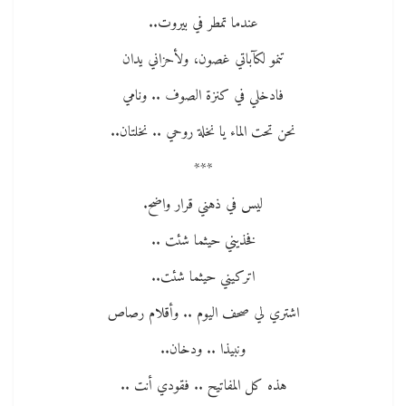
عندما تمطر في بيروت..
تنمو لكآباتي غصون، ولأحزاني يدان
فادخلي في كنزة الصوف .. ونامي
نحن تحت الماء يا نخلة روحي .. نخلتان..
***
ليس في ذهني قرار واضح.
فخذيني حيثما شئت ..
اتركيني حيثما شئت..
اشتري لي صحف اليوم .. وأقلام رصاص
ونبيذا .. ودخان..
هذه كل المفاتيح .. فقودي أنت ..