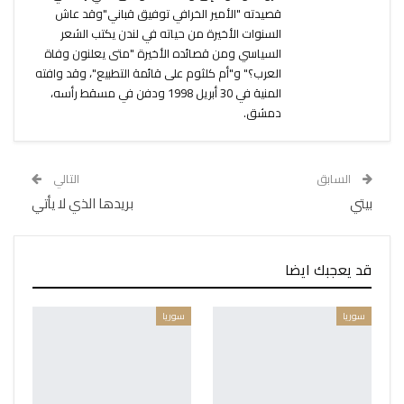
قصيدته "الأمير الخرافي توفيق قباني"وقد عاش
السنوات الأخيرة من حياته في لندن يكتب الشعر
السياسي ومن قصائده الأخيرة "متى يعلنون وفاة
العرب؟" و"أم كلثوم على قائمة التطبيع"، وقد وافته
المنية في 30 أبريل 1998 ودفن في مسقط رأسه،
دمشق.
السابق
التالي
بيتي
بريدها الذي لا يأتي
قد يعجبك ايضا
سوريا
سوريا