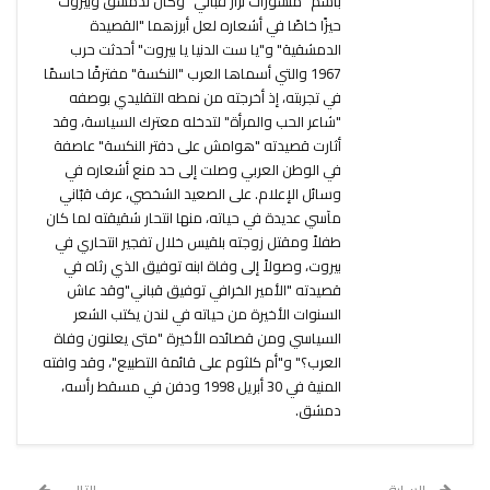
باسم "منشورات نزار قباني" وكان لدمشق وبيروت
حيزًا خاصًا في أشعاره لعل أبرزهما "القصيدة
الدمشقية" و"يا ست الدنيا يا بيروت" أحدثت حرب
1967 والتي أسماها العرب "النكسة" مفترقًا حاسمًا
في تجربته، إذ أخرجته من نمطه التقليدي بوصفه
"شاعر الحب والمرأة" لتدخله معترك السياسة، وقد
أثارت قصيدته "هوامش على دفتر النكسة" عاصفة
في الوطن العربي وصلت إلى حد منع أشعاره في
وسائل الإعلام. على الصعيد الشخصي، عرف قبّاني
مآسي عديدة في حياته، منها انتحار شقيقته لما كان
طفلاً ومقتل زوجته بلقيس خلال تفجير انتحاري في
بيروت، وصولاً إلى وفاة ابنه توفيق الذي رثاه في
قصيدته "الأمير الخرافي توفيق قباني"وقد عاش
السنوات الأخيرة من حياته في لندن يكتب الشعر
السياسي ومن قصائده الأخيرة "متى يعلنون وفاة
العرب؟" و"أم كلثوم على قائمة التطبيع"، وقد وافته
المنية في 30 أبريل 1998 ودفن في مسقط رأسه،
دمشق.
السابق
التالي