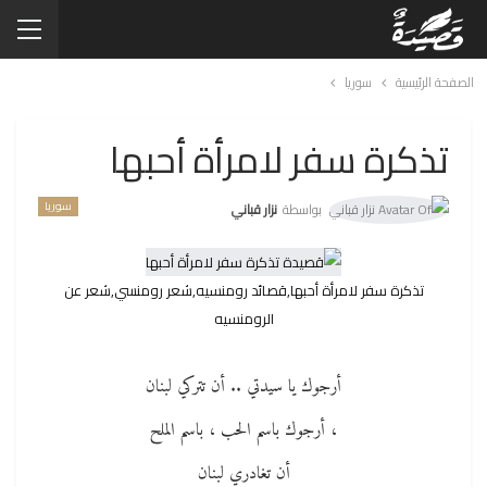
الصفحة الرئيسية
سوريا
تذكرة سفر لامرأة أحبها
سوريا
بواسطة
نزار قباني
تذكرة سفر لامرأة أحبها,قصائد رومنسيه,شعر رومنسي,شعر عن
الرومنسيه
أرجوك يا سيدتي .. أن تتركي لبنان
، أرجوك باسم الحب ، باسم الملح
أن تغادري لبنان