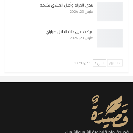
تبدي الغرام وأهل العشق تكتمه
مارس 23, 2024
عرضت على ذات الدلال صبابتي
مارس 23, 2024
السابق
التالي
1 من 13٬790
قصيدة: منصة إبداعية للشعر والشعراء