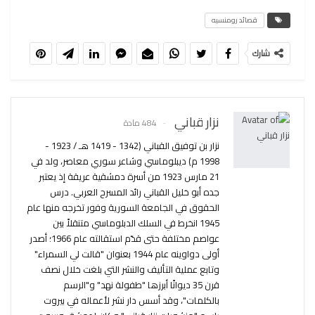
قصائد رومنسيه
شارك
نزار قباني
484 مادة
نزار بن توفيق القباني (1342 - 1419 هـ / 1923 -
1998 م) ديبلوماسي وشاعر سوري معاصر، ولد في
21 مارس 1923 من أسرة دمشقية عريقة إذ يعتبر
جده أبو خليل القباني رائد المسرح العربي. درس
الحقوق في الجامعة السورية وفور تخرجه منها عام
1945 انخرط في السلك الدبلوماسي متنقلاً بين
عواصم مختلفة حتى قدّم استقالته عام 1966؛ أصدر
أولى دواوينه عام 1944 بعنوان "قالت لي السمراء"
وتابع عملية التأليف والنشر التي بلغت خلال نصف
قرن 35 ديوانًا أبرزها "طفولة نهد" و"الرسم
بالكلمات"، وقد أسس دار نشر لأعماله في بيروت