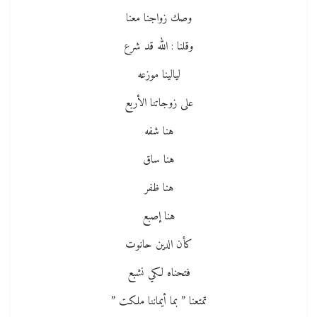
وصك زواجنا معنا
وقلنا : الله قد شرع
ليالينا موزعه
على زوجاتنا الأربع
هنا شفه
هنا ساق
هنا ظفر
هنا إصبع
كأن الدين حانوت
فتحناه لكي نشبع
تمتعنا ” بما أيماننا ملكت ”