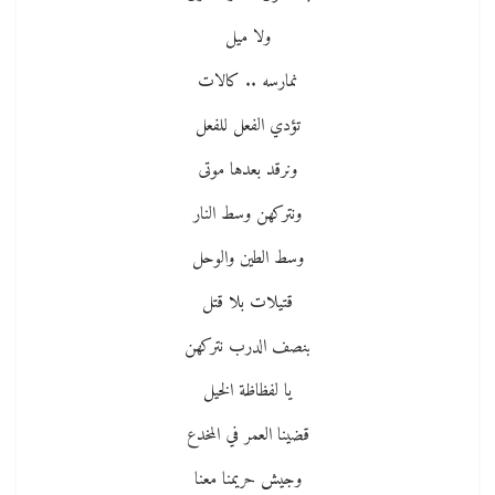
ولا ميل
نمارسه .. كالات
تؤدي الفعل للفعل
ونرقد بعدها موتى
ونتركهن وسط النار
وسط الطين والوحل
قتيلات بلا قتل
بنصف الدرب نتركهن
يا لفظاظة الخيل
قضينا العمر في المخدع
وجيش حريمنا معنا