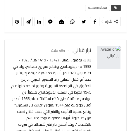
قصائد رومنسيه
شارك
نزار قباني
484 مادة
نزار بن توفيق القباني (1342 - 1419 هـ / 1923 -
1998 م) ديبلوماسي وشاعر سوري معاصر، ولد في
21 مارس 1923 من أسرة دمشقية عريقة إذ يعتبر
جده أبو خليل القباني رائد المسرح العربي. درس
الحقوق في الجامعة السورية وفور تخرجه منها عام
1945 انخرط في السلك الدبلوماسي متنقلاً بين
عواصم مختلفة حتى قدّم استقالته عام 1966؛ أصدر
أولى دواوينه عام 1944 بعنوان "قالت لي السمراء"
وتابع عملية التأليف والنشر التي بلغت خلال نصف
قرن 35 ديوانًا أبرزها "طفولة نهد" و"الرسم
بالكلمات"، وقد أسس دار نشر لأعماله في بيروت
باسم "منشورات نزار قباني" وكان لدمشق وبيروت