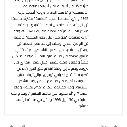
حيزًا خاصًا في أشعاره لعل أبرزهما "القصيدة
الدمشقية" و"يا ست الدنيا يا بيروت" أحدثت حرب
1967 والتي أسماها العرب "النكسة" مفترقًا حاسمًا
في تجربته، إذ أخرجته من نمطه التقليدي بوصفه
"شاعر الحب والمرأة" لتدخله معترك السياسة، وقد
أثارت قصيدته "هوامش على دفتر النكسة" عاصفة
في الوطن العربي وصلت إلى حد منع أشعاره في
وسائل الإعلام. على الصعيد الشخصي، عرف قبّاني
مآسي عديدة في حياته، منها انتحار شقيقته لما كان
طفلاً ومقتل زوجته بلقيس خلال تفجير انتحاري في
بيروت، وصولاً إلى وفاة ابنه توفيق الذي رثاه في
قصيدته "الأمير الخرافي توفيق قباني"وقد عاش
السنوات الأخيرة من حياته في لندن يكتب الشعر
السياسي ومن قصائده الأخيرة "متى يعلنون وفاة
العرب؟" و"أم كلثوم على قائمة التطبيع"، وقد وافته
المنية في 30 أبريل 1998 ودفن في مسقط رأسه،
دمشق.
السابق
التالي