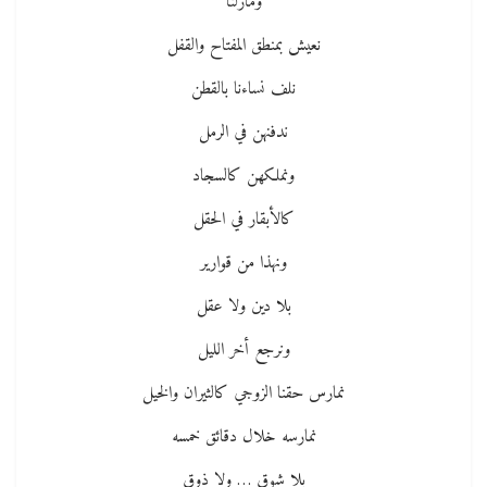
ومازلنا
نعيش بمنطق المفتاح والقفل
نلف نساءنا بالقطن
ندفنهن في الرمل
ونملكهن كالسجاد
كالأبقار في الحقل
ونهذا من قوارير
بلا دين ولا عقل
ونرجع أخر الليل
نمارس حقنا الزوجي كالثيران والخيل
نمارسه خلال دقائق خمسه
بلا شوق … ولا ذوق