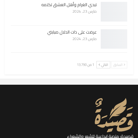
تبدي الغرام وأهل العشق تكتمه
مارس 23, 2024
عرضت على ذات الدلال صبابتي
مارس 23, 2024
السابق
التالي
1 من 13٬790
قصيدة: منصة إبداعية للشعر والشعراء