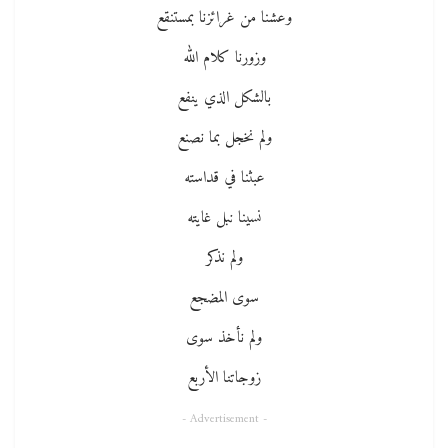
وعشنا من غرائزنا بمستنقع
وزورنا كلام الله
بالشكل الذي ينفع
ولم نخجل بما نصنع
عبثنا في قداسته
نسينا نبل غايته
ولم نذكر
سوى المضجع
ولم نأخذ سوى
زوجاتنا الأربع
- Advertisement -