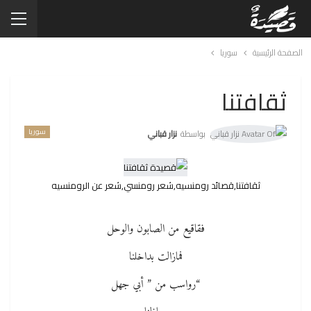
الصفحة الرئيسية
سوريا
ثقافتنا
سوريا
بواسطة
نزار قباني
ثقافتنا,قصائد رومنسيه,شعر رومنسي,شعر عن الرومنسيه
فقاقيع من الصابون والوحل
فمازالت بداخلنا
“رواسب من ” أبي جهل