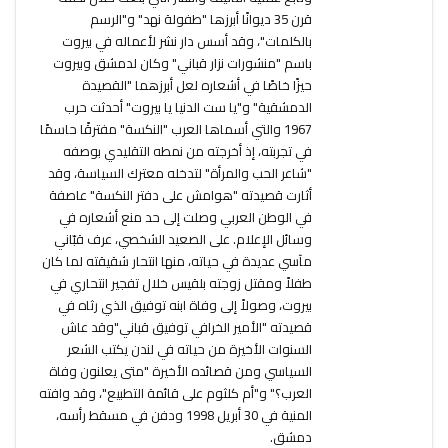
قرن 35 ديوانًا أبرزها "طفولة نهد" و"الرسم
بالكلمات"، وقد أسس دار نشر لأعماله في بيروت
باسم "منشورات نزار قباني" وكان لدمشق وبيروت
حيزًا خاصًا في أشعاره لعل أبرزهما "القصيدة
الدمشقية" و"يا ست الدنيا يا بيروت" أحدثت حرب
1967 والتي أسماها العرب "النكسة" مفترقًا حاسمًا
في تجربته، إذ أخرجته من نمطه التقليدي بوصفه
"شاعر الحب والمرأة" لتدخله معترك السياسة، وقد
أثارت قصيدته "هوامش على دفتر النكسة" عاصفة
في الوطن العربي وصلت إلى حد منع أشعاره في
وسائل الإعلام. على الصعيد الشخصي، عرف قبّاني
مآسي عديدة في حياته، منها انتحار شقيقته لما كان
طفلاً ومقتل زوجته بلقيس خلال تفجير انتحاري في
بيروت، وصولاً إلى وفاة ابنه توفيق الذي رثاه في
قصيدته "الأمير الخرافي توفيق قباني"وقد عاش
السنوات الأخيرة من حياته في لندن يكتب الشعر
السياسي ومن قصائده الأخيرة "متى يعلنون وفاة
العرب؟" و"أم كلثوم على قائمة التطبيع"، وقد وافته
المنية في 30 أبريل 1998 ودفن في مسقط رأسه،
دمشق.