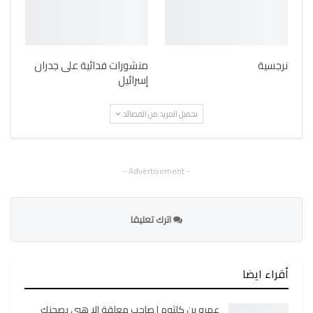
نرجسية
منشورات فدائية على جدران
إسرائيل
تحميل المزيد من القصائد
- Advertisement -
اترك تعليقا
أقراء ايضا
عمرو بن كلثوم | صاحب معلقة الا هبي بصحنك