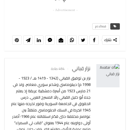
- Advertisement -
قصائد ذم
شارك
نزار قباني
484 مادة
نزار بن توفيق القباني (1342 - 1419 هـ / 1923 -
1998 م) ديبلوماسي وشاعر سوري معاصر، ولد في
21 مارس 1923 من أسرة دمشقية عريقة إذ يعتبر
جده أبو خليل القباني رائد المسرح العربي. درس
الحقوق في الجامعة السورية وفور تخرجه منها عام
1945 انخرط في السلك الدبلوماسي متنقلاً بين
عواصم مختلفة حتى قدّم استقالته عام 1966؛ أصدر
أولى دواوينه عام 1944 بعنوان "قالت لي السمراء"
وتابع عملية التأليف والنشر التي بلغت خلال نصف