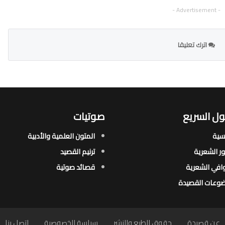
- Advertisement -
اترك تعليقا
ل السريع
صوتيات
يسية
المتون العلمية والأدبية
ور الشعرية​
ترنيم القصيد
افي الشعرية​
قصائد صوتية
وعات القصيدة​
عن قصيدة
حقوق الطبع والنشر
سياسة الخصوصية
اتصل بنا