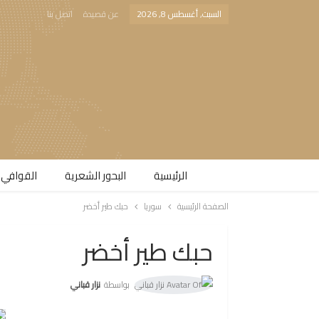
السبت, أغسطس 8, 2026
عن قصيدة
اتصل بنا
الرئيسية
البحور الشعرية​
القوافي 
الصفحة الرئيسية
سوريا
حبك طير أخضر
حبك طير أخضر
بواسطة
نزار قباني