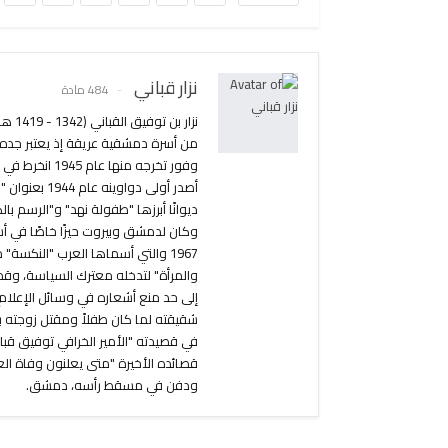
نزار قباني
484 مادة
من أسرة دمشقية عريقة إذ يعتبر جده أ
ديوانًا أبرزها "طفولة نهد" و"الرسم ب
وكان لدمشق وبيروت حيزًا خاصًا في أش
1967 والتي أسماها العرب "النكسة
والمرأة" لتدخله معترك السياسة، وق
إلى حد منع أشعاره في وسائل الإعلام.
شقيقته لما كان طفلاً ومقتل زوجته بل
في قصيدته "الأمير الخرافي توفيق قب
ودفن في مسقط رأسه، دمشق.