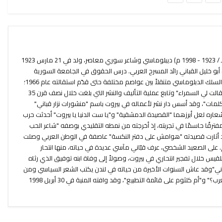
نزار بن توفيق القباني (1342 - 1419 هـ / 1923 - 1998 م) ديبلوماسي وشاعر سوري معاصر، ولد في 21 مارس 1923
بو خليل القباني رائد المسرح العربي. درس الحقوق في الجامعة السورية
وفور تخرجه منها عام 1945 انخرط في السلك الدبلوماسي متنقلاً بين عواصم مختلفة حتى قدّم استقالته عام 1966؛
أصدر أولى دواوينه عام 1944 بعنوان "قالت لي السمراء" وتابع عملية التأليف والنشر التي بلغت خلال نصف قرن 35
الكلمات"، وقد أسس دار نشر لأعماله في بيروت باسم "منشورات نزار قباني"
عاره لعل أبرزهما "القصيدة الدمشقية" و"يا ست الدنيا يا بيروت" أحدثت حرب
" مفترقًا حاسمًا في تجربته، إذ أخرجته من نمطه التقليدي بوصفه "شاعر الحب
د أثارت قصيدته "هوامش على دفتر النكسة" عاصفة في الوطن العربي وصلت
 على الصعيد الشخصي، عرف قبّاني مآسي عديدة في حياته، منها انتحار
قيس خلال تفجير انتحاري في بيروت، وصولاً إلى وفاة ابنه توفيق الذي رثاه
اني"وقد عاش السنوات الأخيرة من حياته في لندن يكتب الشعر السياسي ومن
قصائده الأخيرة "متى يعلنون وفاة العرب؟" و"أم كلثوم على قائمة التطبيع"، وقد وافته المنية في 30 أبريل 1998