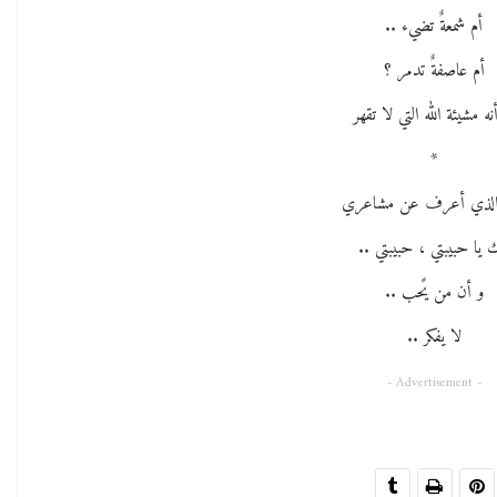
أم شمعةٌ تضيء ..
أم عاصفةٌ تدمر ؟
نه مشيئة الله التي لا تقهر
*
لذي أعرف عن مشاعري
 يا حبيبتي ، حبيبتي ..
و أن من يًحب ..
لا يفكر ..
- Advertisement -