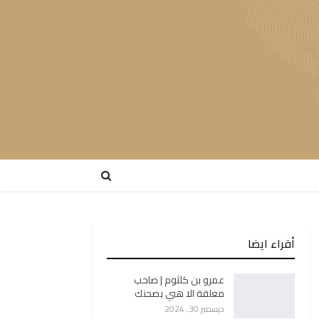
أقراء ايضا
عمرو بن كلثوم | صاحب
معلقة الا هبي بصحنك
ديسمبر 30, 2024