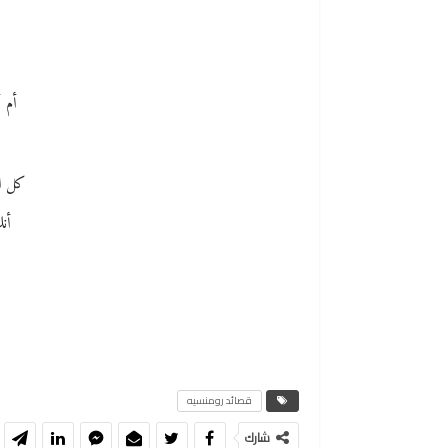
أم أ
كل ا
أنك
قصائد رومنسيه
شارك