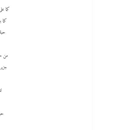
كما على
كما ب
حبك 
من حي
جزيرة
لا
حب