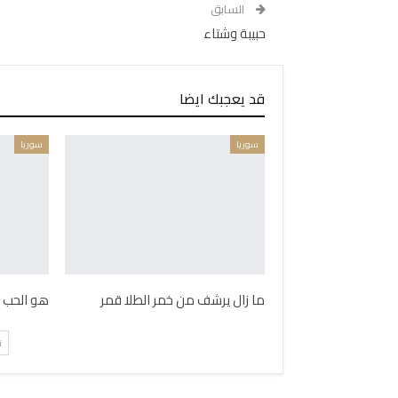
السابق
حبيبة وشتاء
قد يعجبك ايضا
سوريا
سوريا
ما زال يرشف من خمر الطلا قمر
هو الحب 
ت