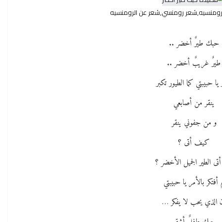
 رومنسيه,شعر رومنسي,شعر عن الرومنسيه
حبك طيرٌ أخضر ..
طيرٌ غريبٌ أخضر ..
 يا حبيبتي كما الطيور تكبر
ينقر من أصابعي
و من جفوني ينقر
كيف أتى ؟
أتى الطير الجميل الأخضر ؟
م أفتكر بالأمر يا حبيبتي
 الذي يحب لا يفكر …