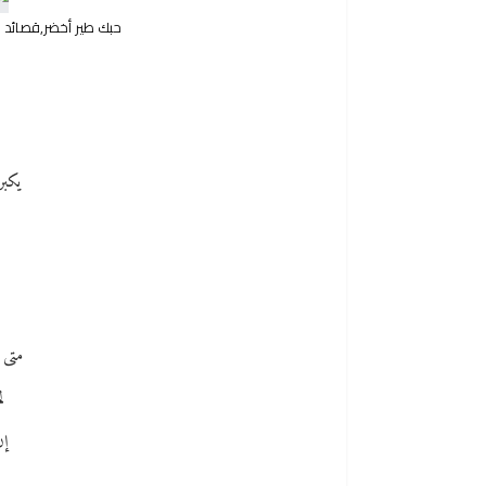
حبك طير أخضر,قصائد
يكبر
متى 
ل
إن