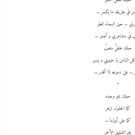
حبك طفلٌ أشقر
ر في طريقه ما يكسر ..
رني .. حين السماء تمطر
ب في مشاعري و أصبر ..
حبك طفلٌ متعبٌ
كل الناس يا حبيبتي و يسهر
 .. على دموعه لا أقدر ..
*
حبك ينمو وحده
كما الحقول تزهر
كما على أبوابنا ..
ينمو الشقيق الأحمر