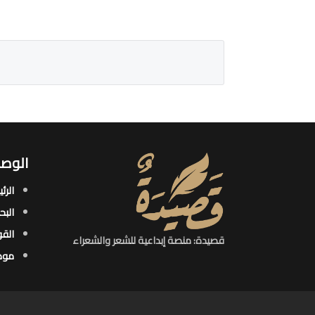
الوصو
الرئ
البح
القو
قصيدة: منصة إبداعية للشعر والشعراء
موض