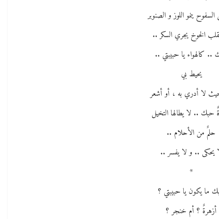
 السفوح ينمو اللوز و الصنوبر
قلب الخوخ يجري السكر ..
.. كالهواء يا حبيبتي ..
يحيط بي
ث لا أدري به ، أو أشعر
ٌ حبك .. لا يطالها التخيل
حلمٌ من الأحلام ..
 يحكى .. و لا يفسر ..
*
ك ما يكون يا حبيبتي ؟
أزهرةٌ ؟ أم خنجر ؟