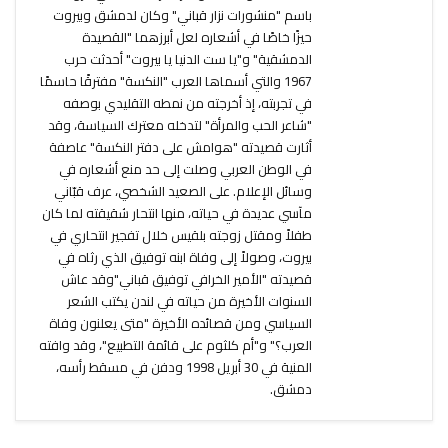
باسم "منشورات نزار قباني" وكان لدمشق وبيروت
حيزًا خاصًا في أشعاره لعل أبرزهما "القصيدة
الدمشقية" و"يا ست الدنيا يا بيروت" أحدثت حرب
1967 والتي أسماها العرب "النكسة" مفترقًا حاسمًا
في تجربته، إذ أخرجته من نمطه التقليدي بوصفه
"شاعر الحب والمرأة" لتدخله معترك السياسة، وقد
أثارت قصيدته "هوامش على دفتر النكسة" عاصفة
في الوطن العربي وصلت إلى حد منع أشعاره في
وسائل الإعلام. على الصعيد الشخصي، عرف قبّاني
مآسي عديدة في حياته، منها انتحار شقيقته لما كان
طفلاً ومقتل زوجته بلقيس خلال تفجير انتحاري في
بيروت، وصولاً إلى وفاة ابنه توفيق الذي رثاه في
قصيدته "الأمير الخرافي توفيق قباني"وقد عاش
السنوات الأخيرة من حياته في لندن يكتب الشعر
السياسي ومن قصائده الأخيرة "متى يعلنون وفاة
العرب؟" و"أم كلثوم على قائمة التطبيع"، وقد وافته
المنية في 30 أبريل 1998 ودفن في مسقط رأسه،
دمشق.