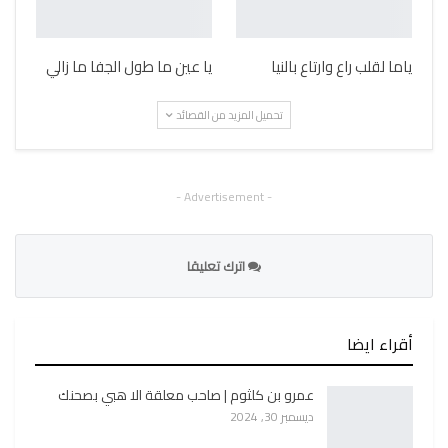
ياما لقلب راع وارتاع بالنيا
يا عين ما طول الجفا ما زالي
تحميل المزيد من القصائد
- Advertisement -
اترك تعليقا
أقراء ايضا
عمرو بن كلثوم | صاحب معلقة الا هبي بصحنك
ديسمبر 30, 2024