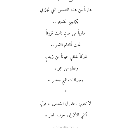
هارباً من هذه الشمس التي تجلدني
بكرابيج الضجر ..
هارباً من مدنٍ نامت قروناً
تحت أقدام القمر ..
تاركاً خلفي عيوناً من زجاجٍ
وسماءٍ من حجر ..
ومضافات تميمٍ ومضر ..
*
لا تقولي : عد إلى الشمس .. فإني
أنتمي الآن إلى حزب المطر ..
- Advertisement -