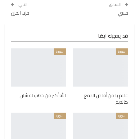
السابق
التالي
حبيبي
حزب الحزن
قد يعجبك ايضا
سوريا
سوريا
علام يا من أفاض الدمع
الله أكبر من خطب له شان
كالديم
سوريا
سوريا