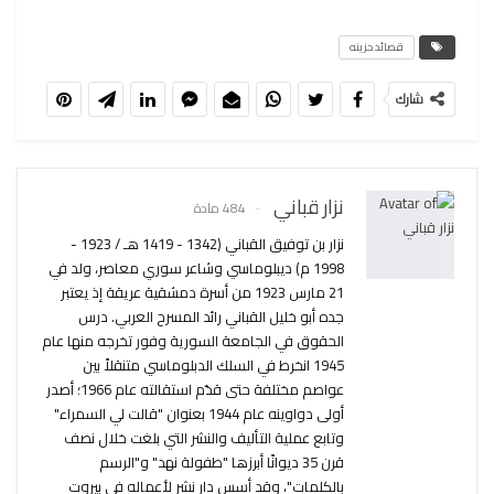
قصائد حزينه
شارك
نزار قباني
484 مادة
نزار بن توفيق القباني (1342 - 1419 هـ / 1923 -
1998 م) ديبلوماسي وشاعر سوري معاصر، ولد في
21 مارس 1923 من أسرة دمشقية عريقة إذ يعتبر
جده أبو خليل القباني رائد المسرح العربي. درس
الحقوق في الجامعة السورية وفور تخرجه منها عام
1945 انخرط في السلك الدبلوماسي متنقلاً بين
عواصم مختلفة حتى قدّم استقالته عام 1966؛ أصدر
أولى دواوينه عام 1944 بعنوان "قالت لي السمراء"
وتابع عملية التأليف والنشر التي بلغت خلال نصف
قرن 35 ديوانًا أبرزها "طفولة نهد" و"الرسم
بالكلمات"، وقد أسس دار نشر لأعماله في بيروت