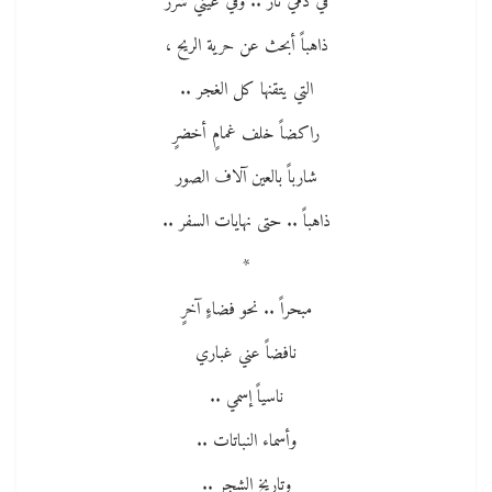
في دمي نارٌ .. وفي عيني شرر
ذاهباً أبحث عن حرية الريح ،
التي يتقنها كل الغجر ..
راكضاً خلف غمامٍ أخضرٍ
شارباً بالعين آلاف الصور
ذاهباً .. حتى نهايات السفر ..
*
مبحراً .. نحو فضاءٍ آخرٍ
نافضاً عني غباري
ناسياً إسمي ..
وأسماء النباتات ..
وتاريخ الشجر ..