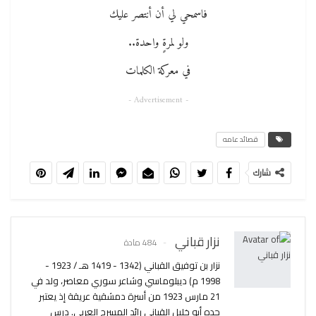
فاسمحي لي أن أنتصر عليك
ولو لمرةٍ واحدة..
في معركة الكلمات
- Advertisement -
قصائد عامه
شارك
نزار قباني
484 مادة
نزار بن توفيق القباني (1342 - 1419 هـ / 1923 -
1998 م) ديبلوماسي وشاعر سوري معاصر، ولد في
21 مارس 1923 من أسرة دمشقية عريقة إذ يعتبر
جده أبو خليل القباني رائد المسرح العربي. درس