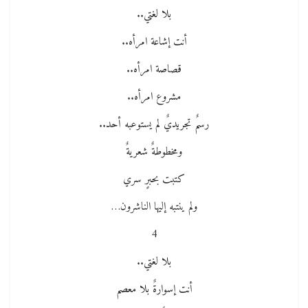
بلا لغتي..
أنت إشاعة امرأه..
قصاصة امرأه..
مشروع امرأه..
رسمٌ تجريديٌ لم يستوعبه أحد..
ومخطوطةٌ شعريةٌ
كتبت بحبرٍ سري
ولم ينتبه إليها الناشرون…
4
بلا لغتي..
أنت إسوارةٌ بلا معصم