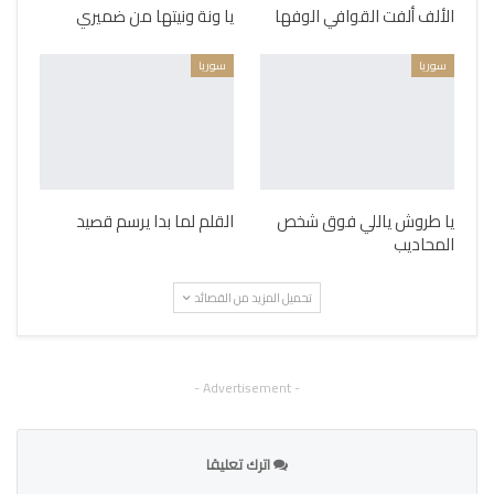
الألف ألفت القوافي الوفها
يا ونة ونيتها من ضميري
سوريا
سوريا
يا طروش ياللي فوق شخص
القلم لما بدا يرسم قصيد
المحاديب
تحميل المزيد من القصائد
- Advertisement -
اترك تعليقا