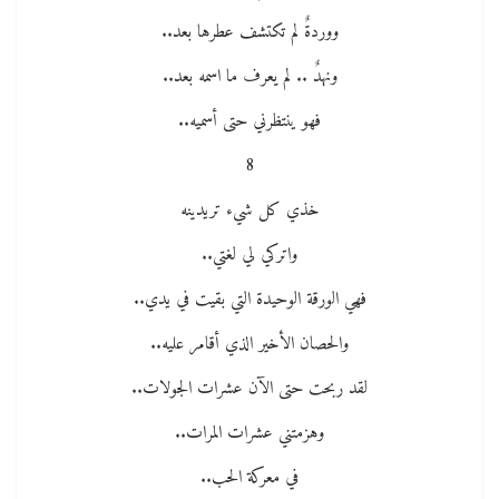
ووردةٌ لم تكتشف عطرها بعد..
ونهدٌ .. لم يعرف ما اسمه بعد..
فهو ينتظرني حتى أسميه..
8
خذي كل شيء تريدينه
واتركي لي لغتي..
فهي الورقة الوحيدة التي بقيت في يدي..
والحصان الأخير الذي أقامر عليه..
لقد ربحت حتى الآن عشرات الجولات..
وهزمتني عشرات المرات..
في معركة الحب..