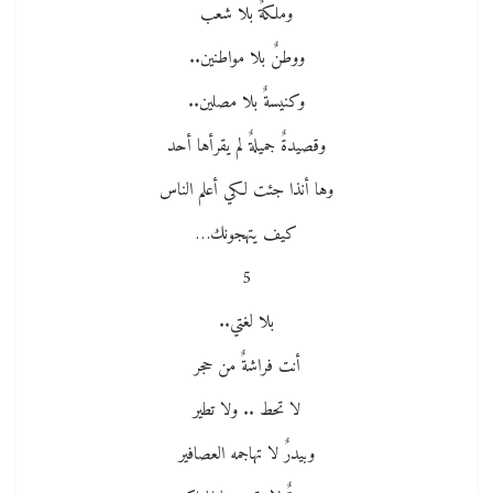
وملكةٌ بلا شعب
ووطنٌ بلا مواطنين..
وكنيسةٌ بلا مصلين..
وقصيدةٌ جميلةٌ لم يقرأها أحد
وها أنذا جئت لكي أعلم الناس
كيف يتهجونك…
5
بلا لغتي..
أنت فراشةٌ من حجر
لا تحط .. ولا تطير
وبيدرٌ لا تهاجمه العصافير