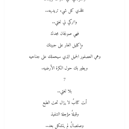
فخذي كل شيء تريدينه..
واتركي لي لغتي..
فهي صولجان مجدك
وإكليل الغار على جبينك
وهي العصفور الجميل الذي سيحملك على جناحيه
ويطير بك حول الكرة الأرضيه.
7
بلا لغتي..
أنت كتابٌ لا يزال تحت الطبع
وقبلةٌ مؤجلة التنفيذ
وصلصالٌ لم يتشكل بعد..