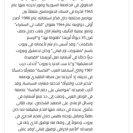
الحقوق في الجامعة السورية وفور تخرجه منها عام
1945 انخرط في السلك الدبلوماسي متنقلاً بين
عواصم مختلفة حتى قدّم استقالته عام 1966؛ أصدر
أولى دواوينه عام 1944 بعنوان "قالت لي السمراء"
وتابع عملية التأليف والنشر التي بلغت خلال نصف
قرن 35 ديوانًا أبرزها "طفولة نهد" و"الرسم
بالكلمات"، وقد أسس دار نشر لأعماله في بيروت
باسم "منشورات نزار قباني" وكان لدمشق وبيروت
حيزًا خاصًا في أشعاره لعل أبرزهما "القصيدة
الدمشقية" و"يا ست الدنيا يا بيروت" أحدثت حرب
1967 والتي أسماها العرب "النكسة" مفترقًا حاسمًا
في تجربته، إذ أخرجته من نمطه التقليدي بوصفه
"شاعر الحب والمرأة" لتدخله معترك السياسة، وقد
أثارت قصيدته "هوامش على دفتر النكسة" عاصفة
في الوطن العربي وصلت إلى حد منع أشعاره في
وسائل الإعلام. على الصعيد الشخصي، عرف قبّاني
مآسي عديدة في حياته، منها انتحار شقيقته لما كان
طفلاً ومقتل زوجته بلقيس خلال تفجير انتحاري في
بيروت، وصولاً إلى وفاة ابنه توفيق الذي رثاه في
قصيدته "الأمير الخرافي توفيق قباني"وقد عاش