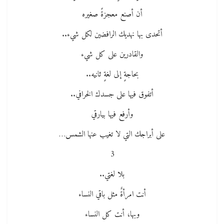
أن أصنع معجزةً صغيره
أتحدى بها نهديك الرافضين لكل شيء..
والقادرين على كل شيء
بحاجةٍ إلى لغةٍ ثانيه..
أتفوق فيها على جسدك الخرافي..
وأرفع فيها بيارقي
على أبراجك التي لا تغيب عنها الشمس…
3
بلا لغتي..
أنت امرأةٌ مثل باقي النساء
وبها، أنت كل النساء