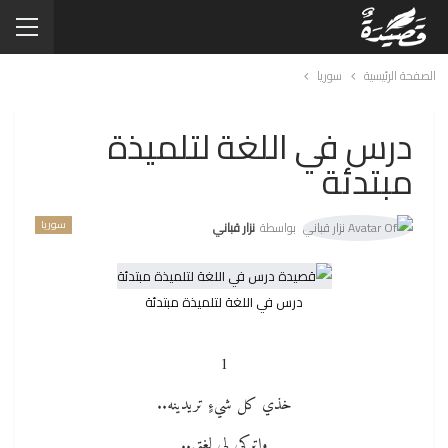
الصفحة الرئيسية
سوريا
درس في اللغة لتلميذة
مبتدئة
سوريا
بواسطة
نزار قباني
درس في اللغة لتلميذة مبتدئة
1
خذي كل شيءٍ تريدينه..
واتركي لي لغتي..