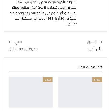
السنوات الأخيرة من حياته في لندن يكتب الشعر
السياسي ومن قصائده الأخيرة "متى يعلنون وفاة
العرب؟" و"أم كلثوم على قائمة التطبيع"، وقد وافته
المنية في 30 أبريل 1998 ودفن في مسقط رأسه،
دمشق.
السابق
التالي
على الدرب
دعوة إلى حفلة قتل
قد يعجبك ايضا
سوريا
سوريا