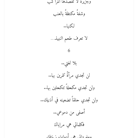
وجزيرةٌ لا تقصدها المراكب
وشفةٌ مكتظةٌ بالعنب
لكنها..
لا تعرف طعم النبيذ…
6
بلا لغتي..
لن تجدي مرآةً تتمرين بها..
ولن تجدي مكحلةً تتكحلين بها..
ولن تجدي حلقاً تضعينه في أذنيك..
أصفى من دموعي..
فكلماتي هي مراياك
ومفرداتي هي أدوات زينتك