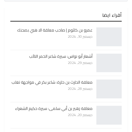
أقراء ايضا
عمرو بن كلثوم | صاحب معلقة الا هبي بصحنك
ديسمبر 30, 2024
أشعار أبو نواس: سيرة شاعر الخمر التائب
ديسمبر 29, 2024
معلقة الحارث بن حلزة: شاعر بكر في مواجهة تغلب
ديسمبر 28, 2024
معلقة زهير بن أبي سلمى: سيرة حكيم الشعراء
ديسمبر 20, 2024