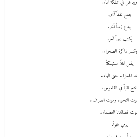
يدخل في مملكة الماء.
يفتح نفقاً آخر.
يبدع زمناً آخر.
يكتب نصاً آخر.
كسر ذاكرة الصحراء.
يقتل لغةً مستهلكةً
ذ الهمزة.. حتى الياء..
فتح ثقباً في القاموس،
وت النحو.. وموت الصرف..
وت قصائدنا العصماء..
يرمي حجراً.