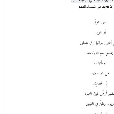
اة شرف في كيمياء الحجر
يرمي حجراً..
أو حجرين.
 أفعى إسرائيل إلى نصفين
يمضغ لحم الدبابات،
ويأتينا..
من غير يدين..
في لحظاتٍ..
ظهر أرضٌ فوق الغيم،
ويولد وطنٌ في العينين