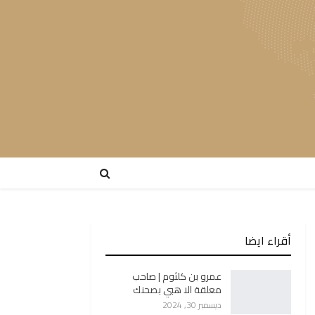
أقراء ايضا
عمرو بن كلثوم | صاحب
معلقة الا هبي بصحنك
ديسمبر 30, 2024