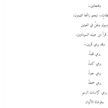
وفنجانين..
ظاتٍ.. تهجم رائحة الليمون،
ويولد وطنٌ في العينين
 قمراً من عينيه السوداوين،
وقد يرمي قمرين..
يرمي قلماً.
يرمي كتباً.
يرمي حبراً.
يرمي صمغاً.
يرمي كراسات الرسم
وفرشاة الألوان