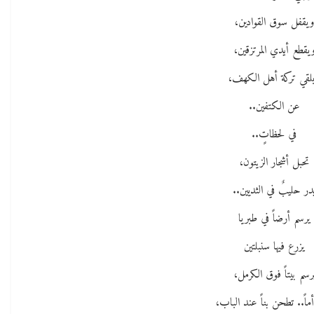
يقفل سوق القوادين،
يقطع أيدي المرتزقين،
لقي تركة أهل الكهف،
عن الكتفين..
في لحظاتٍ..
تحبل أشجار الزيتون،
در حليبٌ في الثديين..
يرسم أرضاً في طبريا
يزرع فيها سنبلتين
رسم بيتاً فوق الكرمل،
ماً.. تطحن بناً عند الباب،