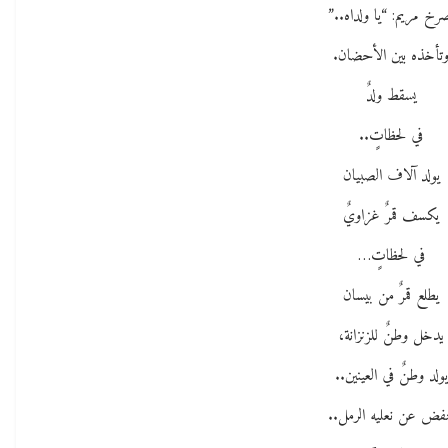
رخ مريم: “يا ولداه..”
تأخذه بين الأحضان.
يسقط ولدٌ
في لحظاتٍ..
يولد آلاف الصبيان
يكسف قمرٌ غزاويٌ
في لحظاتٍ…
يطلع قمرٌ من بيسان
يدخل وطنٌ للزنزانة،
يولد وطنٌ في العينين..
فض عن نعليه الرمل..