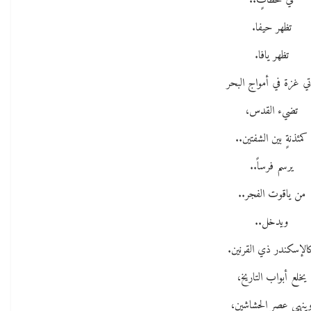
في لحظاتٍ..
تظهر حيفا.
تظهر يافا.
تي غزة في أمواج البحر
تضيء القدس،
كمئذنةٍ بين الشفتين..
يرسم فرساً..
من ياقوت الفجر..
ويدخل..
لإسكندر ذي القرنين.
يخلع أبواب التاريخ،
ينهي عصر الحشاشين،