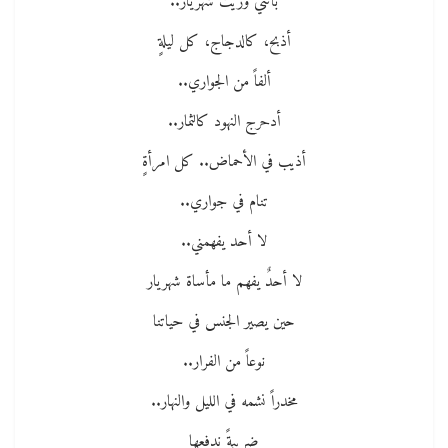
بأنني وريث شهريار..
أذبح، كالدجاج، كل ليلةٍ
ألفاً من الجواري..
أدحرج النهود كالثمار..
أذيب في الأحماض.. كل امرأةٍ
تنام في جواري..
لا أحد يفهمني..
لا أحدٌ يفهم ما مأساة شهريار
حين يصير الجنس في حياتنا
نوعاً من الفرار..
مخدراً نشمه في الليل والنهار..
ضريبةً ندفعها