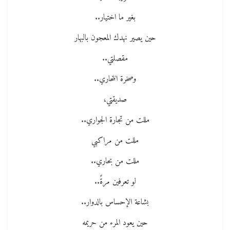
بغير ما اختيار..
حين يصير نهدك المعجون بالبهار
مقصلتي..
وصخرة انتحاري..
صديقتي،
مللت من تجارة الجواري..
مللت من مراكبي
مللت من بحاري..
لو تعرفين مرةً..
بشاعة الإحساس بالدوار..
حين يعود المرء من حريمه