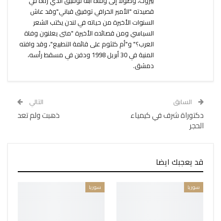
بيروت، وصولاً إلى وفاة ابنه توفيق الذي رثاه في
قصيدته "الأمير الخرافي توفيق قباني"وقد عاش
السنوات الأخيرة من حياته في لندن يكتب الشعر
السياسي ومن قصائده الأخيرة "متى يعلنون وفاة
العرب؟" و"أم كلثوم على قائمة التطبيع"، وقد وافته
المنية في 30 أبريل 1998 ودفن في مسقط رأسه،
دمشق.
السابق
التالي
دكتوراة شرف في كيمياء
ذهبت ولم تعد
الحجر
قد يعجبك ايضا
سوريا
سوريا