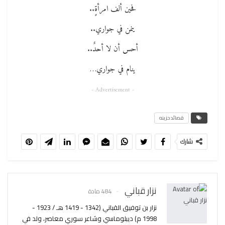
فحين ألف امرأةٍ..
ينمن في جواري..
أحس أن لا أحدٌ..
ينام في جواري…
- Advertisement -
قصائد حزينه
شارك
نزار قباني
484 مادة
نزار بن توفيق القباني (1342 - 1419 هـ / 1923 -
1998 م) ديبلوماسي وشاعر سوري معاصر، ولد في