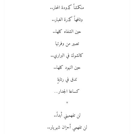
منكمشاً كدودة المحار..
وتافهاً كذرة الغبار..
حين الشفاه كلها..
تصير من وفرتها
كالشوك في البراري..
حين النهود كلها..
تدق في رتابةٍ
كساعة الجدار…
*
لن تفهميني أبداً..
لن تفهمي أحزان شهريار..