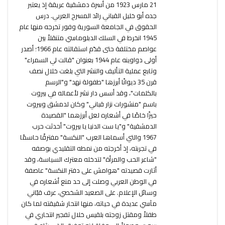
21 مارس 1923 من أسرة دمشقية عريقة إذ يعتبر
جده أبو خليل القباني رائد المسرح العربي. درس
الحقوق في الجامعة السورية وفور تخرجه منها عام
1945 انخرط في السلك الدبلوماسي متنقلاً بين
عواصم مختلفة حتى قدّم استقالته عام 1966؛ أصدر
أولى دواوينه عام 1944 بعنوان "قالت لي السمراء"
وتابع عملية التأليف والنشر التي بلغت خلال نصف
قرن 35 ديوانًا أبرزها "طفولة نهد" و"الرسم
بالكلمات"، وقد أسس دار نشر لأعماله في بيروت
باسم "منشورات نزار قباني" وكان لدمشق وبيروت
حيزًا خاصًا في أشعاره لعل أبرزهما "القصيدة
الدمشقية" و"يا ست الدنيا يا بيروت" أحدثت حرب
1967 والتي أسماها العرب "النكسة" مفترقًا حاسمًا
في تجربته، إذ أخرجته من نمطه التقليدي بوصفه
"شاعر الحب والمرأة" لتدخله معترك السياسة، وقد
أثارت قصيدته "هوامش على دفتر النكسة" عاصفة
في الوطن العربي وصلت إلى حد منع أشعاره في
وسائل الإعلام. على الصعيد الشخصي، عرف قبّاني
مآسي عديدة في حياته، منها انتحار شقيقته لما كان
طفلاً ومقتل زوجته بلقيس خلال تفجير انتحاري في