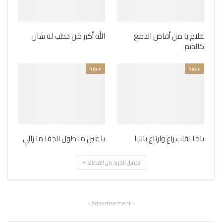
علام يا من أفاض الدمع
الله أكبر من خطب له شان
كالديم
سوريا
سوريا
ياما لقلب راع وارتاع بالنيا
يا عين ما طول الجفا ما زالي
تحميل المزيد من القصائد
- Advertisement -