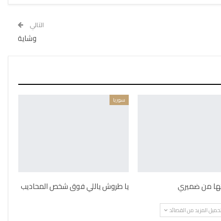
التالي
وشاية
سوريا
يتها من ضميري
يا طروش ياللي فوق شخص المحاديب
حميل المزيد من القصائد