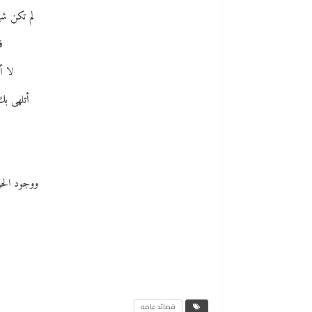
لم تكن شي
ف
لا أ
أتلهى بك
ش
ووجود ال
قصائد عامه