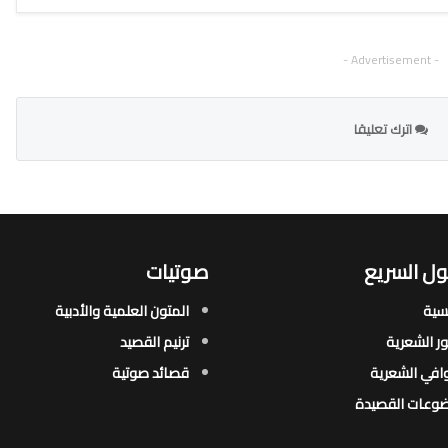
- Advertisement -
اترك تعليقا
ل السريع
صوتيات
يسية
المتون العلمية والأدبية
ور الشعرية​
ترنيم القصيد
افي الشعرية​
قصائد صوتية
وعات القصيدة​