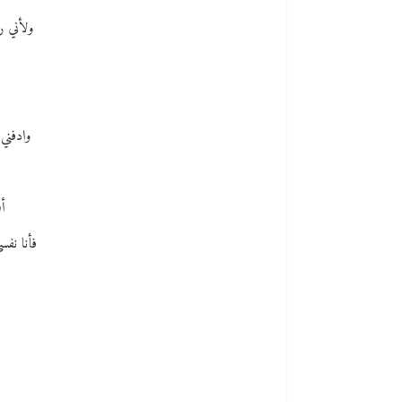
ولأني ر
وادفني
أن
فأنا نفس