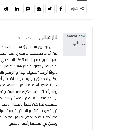
شارك
نزار قباني
484 مادة
من أسرة دمشقية عريقة إذ يعتبر جده أ
ديوانًا أبرزها "طفولة نهد" و"الرسم ب
وكان لدمشق وبيروت حيزًا خاصًا في أش
1967 والتي أسماها العرب "النكسة
والمرأة" لتدخله معترك السياسة، وق
إلى حد منع أشعاره في وسائل الإعلام.
شقيقته لما كان طفلاً ومقتل زوجته بل
في قصيدته "الأمير الخرافي توفيق قب
ودفن في مسقط رأسه، دمشق.