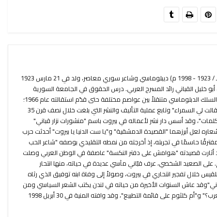
نزار بن توفيق القباني (1342 - 1419 هـ / 1923 - 1998 م) ديبلوماسي وشاعر سوري معاصر، ولد في 21 مارس 1923
بو خليل القباني رائد المسرح العربي. درس الحقوق في الجامعة السورية
وفور تخرجه منها عام 1945 انخرط في السلك الدبلوماسي متنقلاً بين عواصم مختلفة حتى قدّم استقالته عام 1966؛
أصدر أولى دواوينه عام 1944 بعنوان "قالت لي السمراء" وتابع عملية التأليف والنشر التي بلغت خلال نصف قرن 35
الكلمات"، وقد أسس دار نشر لأعماله في بيروت باسم "منشورات نزار قباني"
عاره لعل أبرزهما "القصيدة الدمشقية" و"يا ست الدنيا يا بيروت" أحدثت حرب
" مفترقًا حاسمًا في تجربته، إذ أخرجته من نمطه التقليدي بوصفه "شاعر الحب
د أثارت قصيدته "هوامش على دفتر النكسة" عاصفة في الوطن العربي وصلت
 على الصعيد الشخصي، عرف قبّاني مآسي عديدة في حياته، منها انتحار
قيس خلال تفجير انتحاري في بيروت، وصولاً إلى وفاة ابنه توفيق الذي رثاه
اني"وقد عاش السنوات الأخيرة من حياته في لندن يكتب الشعر السياسي ومن
قصائده الأخيرة "متى يعلنون وفاة العرب؟" و"أم كلثوم على قائمة التطبيع"، وقد وافته المنية في 30 أبريل 1998