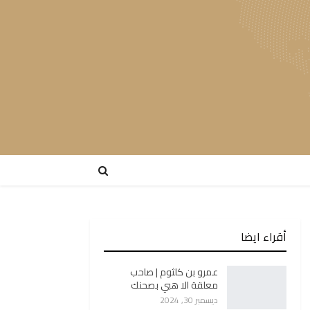
أقراء ايضا
عمرو بن كلثوم | صاحب
معلقة الا هبي بصحنك
ديسمبر 30, 2024