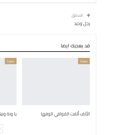
السابق
رجل وحيد
قد يعجبك ايضا
سوريا
سوريا
الألف ألفت القوافي الوفها
يا ونة ون
ت