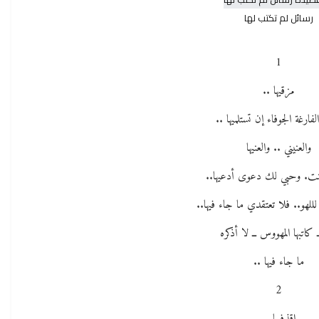
رسائل لم تكتب لها
1
مزقيها ..
فارغة الجوفاء إن تستلميها ..
والعنيني .. والعنيها
نت. وحبي لك دعوى أدعيها..
للهو.. فلا تعتقدي ما جاء فيها..
ـ كاتبها المهووس ــ لا أذكره
ما جاء فيها ..
2