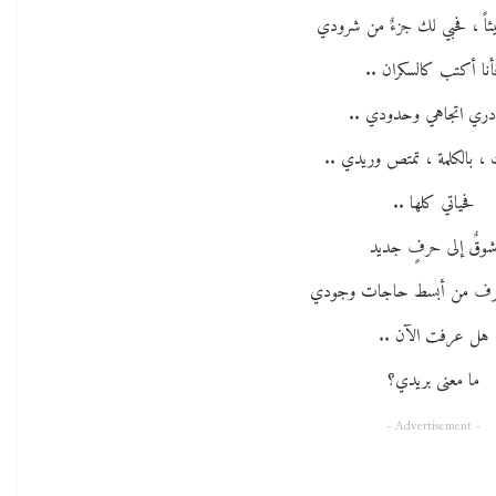
ئاً ، فحبي لك جزءٌ من شرودي
أنا أكتب كالسكران ..
دري اتجاهي وحدودي ..
 ، بالكلمة ، تمتص وريدي ..
فحياتي كلها ..
وقٌ إلى حرفٍ جديد
حرف من أبسط حاجات وجودي
هل عرفت الآن ..
ما معنى بريدي؟
- Advertisement -