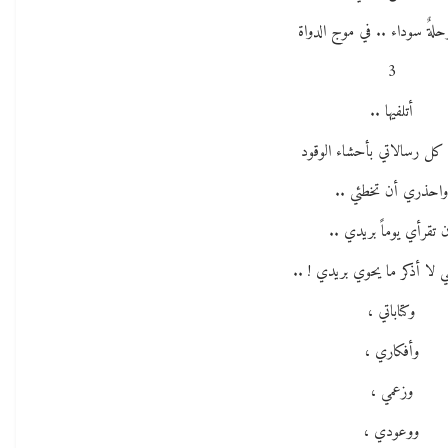
حلةٌ سوداء .. في موج الدواة
3
أتلفيها ..
 كل رسالاتي بأحشاء الوقود
واحذري أن تخطئي ..
 تقرأي يوماً بريدي ..
ي لا أذكر ما يحوي بريدي ! ..
وكتاباتي ،
وأفكاري ،
وزعمي ،
ووعودي ،