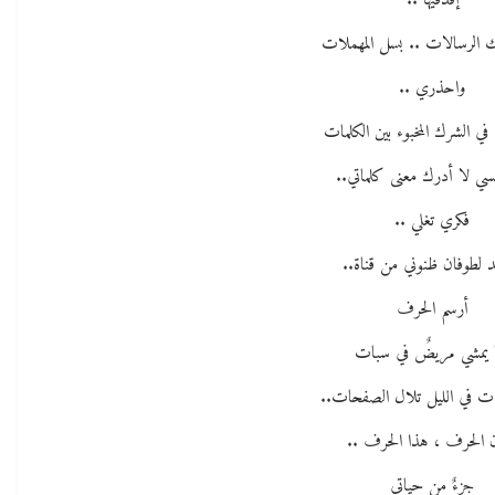
إقذفيها ..
ك الرسالات .. بسل المهملات
واحذري ..
في الشرك المخبوء بين الكلمات
فسي لا أدرك معنى كلماتي..
فكري تغلي ..
د لطوفان ظنوني من قناة..
أرسم الحرف
 يمشي مريضٌ في سبات
ت في الليل تلال الصفحات..
 الحرف ، هذا الحرف ..
جزءٌ من حياتي