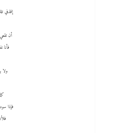
إقذفي تل
أن تقعي 
فأنا ن
ولا ب
كما
فإذا سود
فلأن