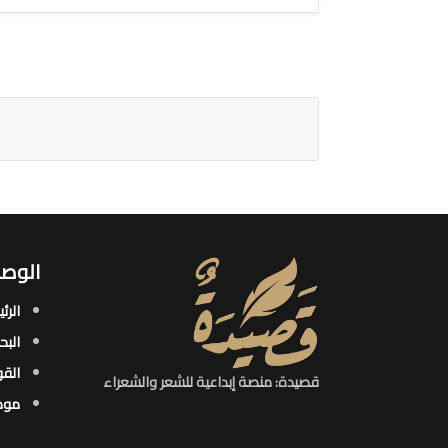
الوصو
الرئ
البح
القو
قصيدة: منصة إبداعية للشعر والشعراء
موض