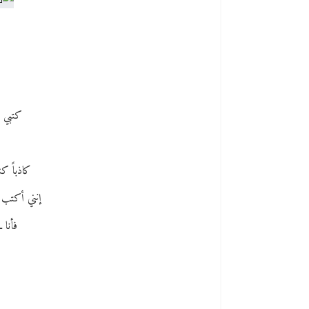
كتبي ال
كاذباً ك
إنني أكتب ل
فأنا ـ