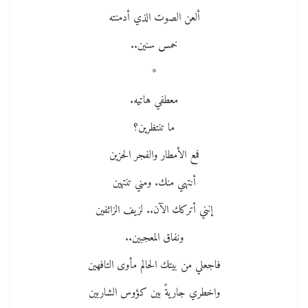
ألعن الصوت الذي أدمنته
خمس سنين..
*
معطفي هاتيه.
ما تنتظرين؟
فمع الأمطار والفجر الحزين
أنتهي منك. ومني تنتهين
إنني أتركك الآن.. لزيف الزائفين
ونفاق المعجبين..
فاجعلي من بيتك الحالم مأوى التافهين
واخطري جاريةً بين كؤوس الشاربين