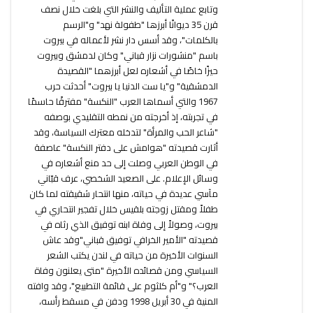
وتابع عملية التأليف والنشر التي بلغت خلال نصف
قرن 35 ديوانًا أبرزها "طفولة نهد" و"الرسم
بالكلمات"، وقد أسس دار نشر لأعماله في بيروت
باسم "منشورات نزار قباني" وكان لدمشق وبيروت
حيزًا خاصًا في أشعاره لعل أبرزهما "القصيدة
الدمشقية" و"يا ست الدنيا يا بيروت" أحدثت حرب
1967 والتي أسماها العرب "النكسة" مفترقًا حاسمًا
في تجربته، إذ أخرجته من نمطه التقليدي بوصفه
"شاعر الحب والمرأة" لتدخله معترك السياسة، وقد
أثارت قصيدته "هوامش على دفتر النكسة" عاصفة
في الوطن العربي وصلت إلى حد منع أشعاره في
وسائل الإعلام. على الصعيد الشخصي، عرف قبّاني
مآسي عديدة في حياته، منها انتحار شقيقته لما كان
طفلاً ومقتل زوجته بلقيس خلال تفجير انتحاري في
بيروت، وصولاً إلى وفاة ابنه توفيق الذي رثاه في
قصيدته "الأمير الخرافي توفيق قباني"وقد عاش
السنوات الأخيرة من حياته في لندن يكتب الشعر
السياسي ومن قصائده الأخيرة "متى يعلنون وفاة
العرب؟" و"أم كلثوم على قائمة التطبيع"، وقد وافته
المنية في 30 أبريل 1998 ودفن في مسقط رأسه،