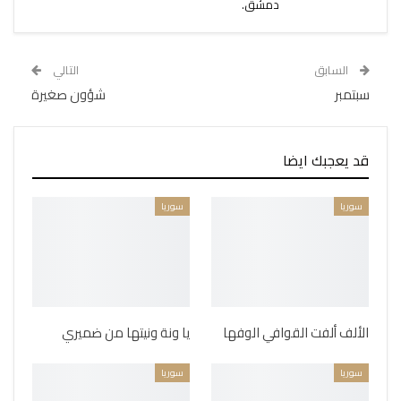
دمشق.
السابق
التالي
سبتمبر
شؤون صغيرة
قد يعجبك ايضا
سوريا
سوريا
الألف ألفت القوافي الوفها
يا ونة ونيتها من ضميري
سوريا
سوريا