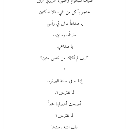
صوتك المبحوح وحشي، غريزي الرنين
خنجر يأكل من لحمي. فلا تسكتين
يا صداعاً عاش في رأسي
سنيناً.. وسنين..
يا صداعي.
كيف لم أقتلك من خمس سنين؟
*
إننا .. في ساعة الصفر..
فما تقترحين؟.
أصبحت أعصابنا فحماً
فما تقترحين؟
علب التبغ رميناها