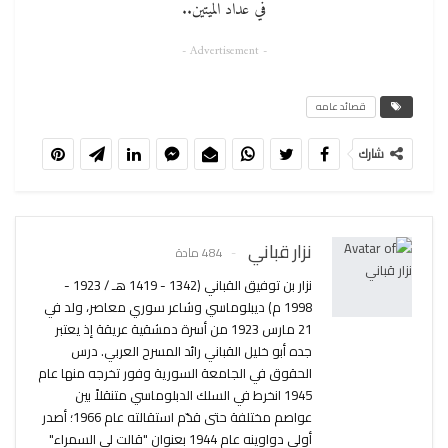
في عداد الميتين..
- Advertisement -
قصائد عامه
شارك
نزار قباني
484 مادة
نزار بن توفيق القباني (1342 - 1419 هـ / 1923 -
1998 م) ديبلوماسي وشاعر سوري معاصر، ولد في
21 مارس 1923 من أسرة دمشقية عريقة إذ يعتبر
جده أبو خليل القباني رائد المسرح العربي. درس
الحقوق في الجامعة السورية وفور تخرجه منها عام
1945 انخرط في السلك الدبلوماسي متنقلاً بين
عواصم مختلفة حتى قدّم استقالته عام 1966؛ أصدر
أولى دواوينه عام 1944 بعنوان "قالت لي السمراء"