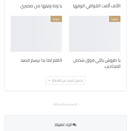
الألف ألفت القوافي الوفها
يا ونة ونيتها من ضميري
سوريا
سوريا
يا طروش ياللي فوق شخص
القلم لما بدا يرسم قصيد
المحاديب
تحميل المزيد من القصائد
- Advertisement -
اترك تعليقا