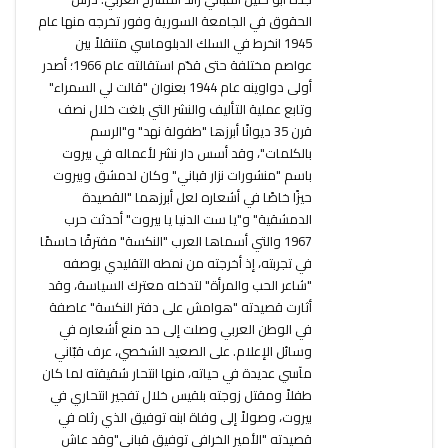
الحقوق في الجامعة السورية وفور تخرجه منها عام
1945 انخرط في السلك الدبلوماسي متنقلاً بين
عواصم مختلفة حتى قدّم استقالته عام 1966؛ أصدر
أولى دواوينه عام 1944 بعنوان "قالت لي السمراء"
وتابع عملية التأليف والنشر التي بلغت خلال نصف
قرن 35 ديوانًا أبرزها "طفولة نهد" و"الرسم
بالكلمات"، وقد أسس دار نشر لأعماله في بيروت
باسم "منشورات نزار قباني" وكان لدمشق وبيروت
حيزًا خاصًا في أشعاره لعل أبرزهما "القصيدة
الدمشقية" و"يا ست الدنيا يا بيروت" أحدثت حرب
1967 والتي أسماها العرب "النكسة" مفترقًا حاسمًا
في تجربته، إذ أخرجته من نمطه التقليدي بوصفه
"شاعر الحب والمرأة" لتدخله معترك السياسة، وقد
أثارت قصيدته "هوامش على دفتر النكسة" عاصفة
في الوطن العربي وصلت إلى حد منع أشعاره في
وسائل الإعلام. على الصعيد الشخصي، عرف قبّاني
مآسي عديدة في حياته، منها انتحار شقيقته لما كان
طفلاً ومقتل زوجته بلقيس خلال تفجير انتحاري في
بيروت، وصولاً إلى وفاة ابنه توفيق الذي رثاه في
قصيدته "الأمير الخرافي توفيق قباني"وقد عاش