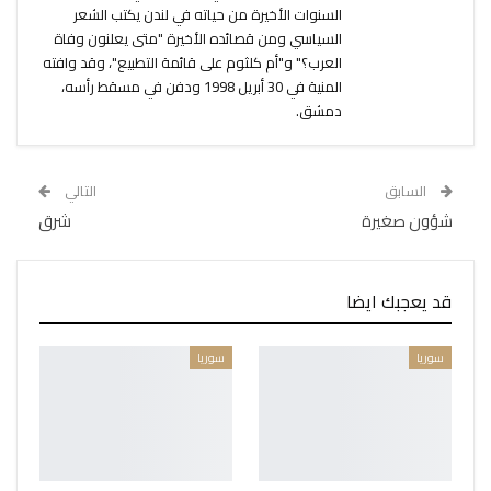
السنوات الأخيرة من حياته في لندن يكتب الشعر
السياسي ومن قصائده الأخيرة "متى يعلنون وفاة
العرب؟" و"أم كلثوم على قائمة التطبيع"، وقد وافته
المنية في 30 أبريل 1998 ودفن في مسقط رأسه،
دمشق.
السابق
التالي
شؤون صغيرة
شرق
قد يعجبك ايضا
سوريا
سوريا