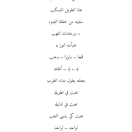
هذا الطويل المنسكب
سقيته من خفقة الضوء
.. ورعشات اللهب
خبأت تموز به
قمحا .. ولوزا .. وعنب
له .. له .. أطلته
جعلته بطول مداد الطرب
تعبت في تطويله
تعبت في تدليله
تعبت كي ينسى التعب
لواحد .. لواحد