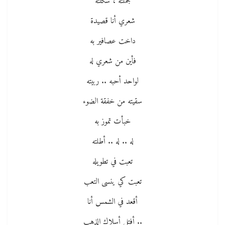
جملته ، شكلته
شعري أنا قصيدة
داخت عصافير به
فأين من شعري له
لواحد أحبه .. ربيته
سقيته من خفقة الضوء
خبأت تموز به
له .. له .. أطلته
تعبت في تطويله
تعبت كي ينسى التعب
أقعد في الشمس أنا
.. أفتل أسلاك الذهب