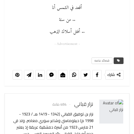
أقعد في الشمس أنا
.. من سنة
.. أفتل أسلاك الذهب
- Advertisement -
قصائد عامه
شارك
نزار قباني
484 مادة
نزار بن توفيق القباني (1342 - 1419 هـ / 1923 -
1998 م) ديبلوماسي وشاعر سوري معاصر، ولد في
21 مارس 1923 من أسرة دمشقية عريقة إذ يعتبر
جده أبو خليل القباني رائد المسرح العربي. درس