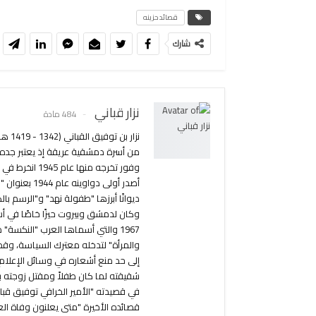
قصائد حزينه
شارك
نزار قباني
484 مادة
من أسرة دمشقية عريقة إذ يعتبر جده أ
ديوانًا أبرزها "طفولة نهد" و"الرسم ب
وكان لدمشق وبيروت حيزًا خاصًا في أش
1967 والتي أسماها العرب "النكسة
والمرأة" لتدخله معترك السياسة، وق
إلى حد منع أشعاره في وسائل الإعلام.
شقيقته لما كان طفلاً ومقتل زوجته بل
في قصيدته "الأمير الخرافي توفيق قب