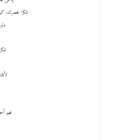
يا من ج
شكرا لخصرك، كي
ولو
ب
شكرا
لأنك
ش
فهو أعط