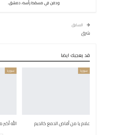
ودفن في مسقط رأسه، دمشق.
السابق
شرق
قد يعجبك ايضا
سوريا
سوريا
علام يا من أفاض الدمع كالديم
الله أكبر