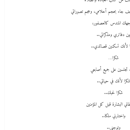
ئت من كتب العبادة والصلاه
ف جاء بحجم أحلامي، وحجم تصوراتي
جهك المندس كالعصفور،
ين دفاتري ومذكراتي..
 لأنك تسكنين قصائدي..
شكرا…
 تجلسين على جميع أصابعي
كرا لأنك في حياتي..
شكرا لحبك..
اني البشارة قبل كل المؤمنين
واختارني ملكا..
وتوجني..