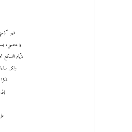
فهو أكرمني
واختصني، بسعا
لأيام التسكع ت
ولكل ساعا
شكرا 
إلى
على