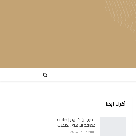
أقراء ايضا
عمرو بن كلثوم | صاحب
معلقة الا هبي بصحنك
ديسمبر 30, 2024