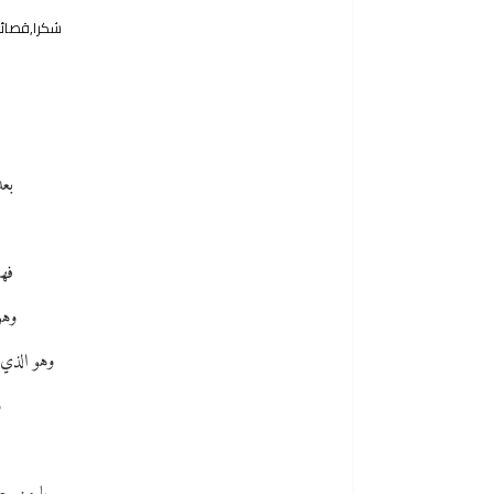
شكرا,قصائد
ف
بعد
فهو
وهو
وهو الذي 
و