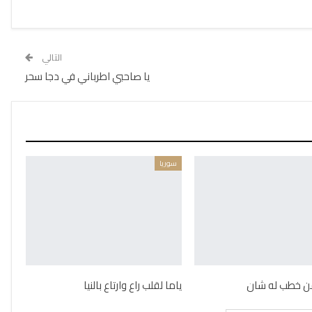
التالي
يا صاحبي اطرباني في دجا سحر
سوريا
 من خطب له شان
ياما لقلب راع وارتاع بالنيا