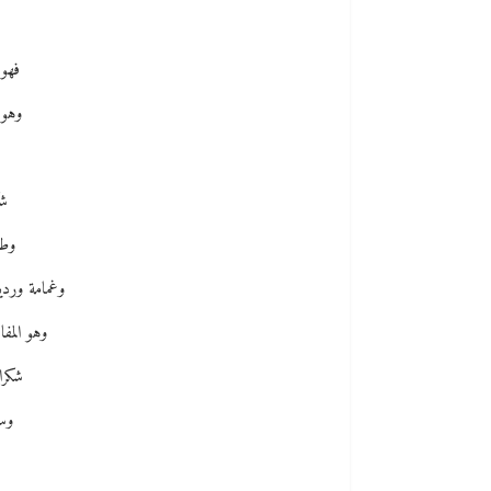
فهو 
وهو 
شك
وطا
وغمامة ورد
وهو المفا
شكرا
وس