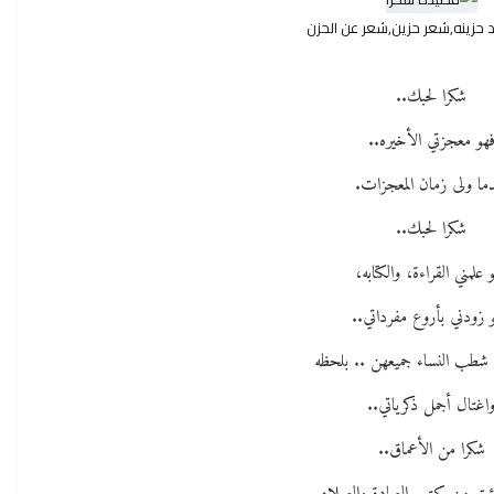
 حزينه,شعر حزين,شعر عن الحزن
شكرا لحبك..
هو معجزتي الأخيره..
ما ولى زمان المعجزات.
شكرا لحبك..
 علمني القراءة، والكتابه،
 زودني بأروع مفرداتي..
شطب النساء جميعهن .. بلحظه
اغتال أجمل ذكرياتي..
شكرا من الأعماق..