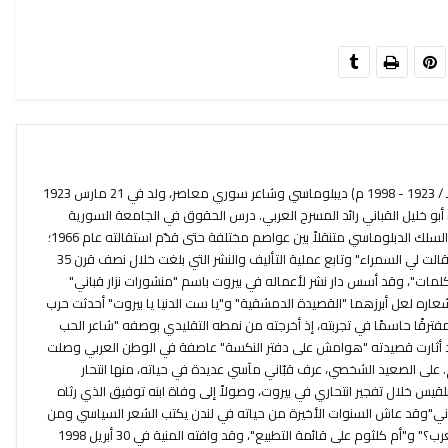
نزار بن توفيق القباني (1342 - 1419 هـ / 1923 - 1998 م) ديبلوماسي وشاعر سوري معاصر، ولد في 21 مارس 1923
بو خليل القباني رائد المسرح العربي. درس الحقوق في الجامعة السورية
وفور تخرجه منها عام 1945 انخرط في السلك الدبلوماسي متنقلاً بين عواصم مختلفة حتى قدّم استقالته عام 1966؛
أصدر أولى دواوينه عام 1944 بعنوان "قالت لي السمراء" وتابع عملية التأليف والنشر التي بلغت خلال نصف قرن 35
الكلمات"، وقد أسس دار نشر لأعماله في بيروت باسم "منشورات نزار قباني"
عاره لعل أبرزهما "القصيدة الدمشقية" و"يا ست الدنيا يا بيروت" أحدثت حرب
" مفترقًا حاسمًا في تجربته، إذ أخرجته من نمطه التقليدي بوصفه "شاعر الحب
د أثارت قصيدته "هوامش على دفتر النكسة" عاصفة في الوطن العربي وصلت
 على الصعيد الشخصي، عرف قبّاني مآسي عديدة في حياته، منها انتحار
قيس خلال تفجير انتحاري في بيروت، وصولاً إلى وفاة ابنه توفيق الذي رثاه
اني"وقد عاش السنوات الأخيرة من حياته في لندن يكتب الشعر السياسي ومن
قصائده الأخيرة "متى يعلنون وفاة العرب؟" و"أم كلثوم على قائمة التطبيع"، وقد وافته المنية في 30 أبريل 1998