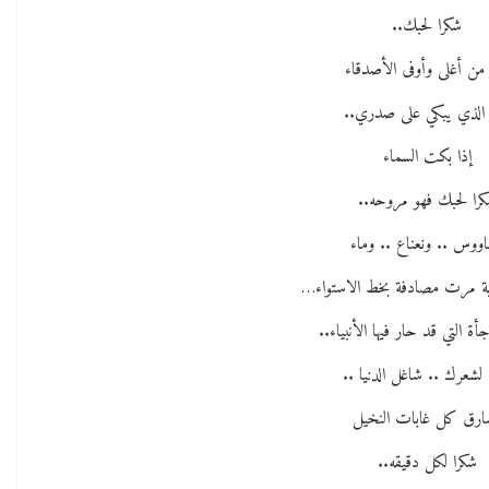
شكرا لحبك..
من أغلى وأوفى الأصدقاء
الذي يبكي على صدري..
إذا بكت السماء
را لحبك فهو مروحه..
ووس .. ونعناع .. وماء
ية مرت مصادفة بخط الاستواء…
جأة التي قد حار فيها الأنبياء..
 لشعرك .. شاغل الدنيا ..
ارق كل غابات النخيل
شكرا لكل دقيقه..