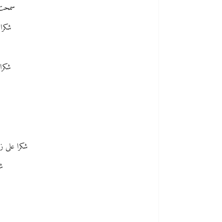
سمحت ب
شكرا 
شكرا
شكرا على زم
شك