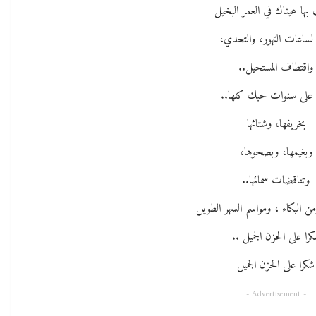
ها عيناك في العمر البخيل
لساعات التهور، والتحدي،
واقتطاف المستحيل..
 على سنوات حبك كلها..
بخريفها، وشتائها
وبغيمها، وبصحوها،
وتناقضات سمائها..
ن البكاء ، ومواسم السهر الطويل
را على الحزن الجميل ..
شكرا على الحزن الجميل
- Advertisement -