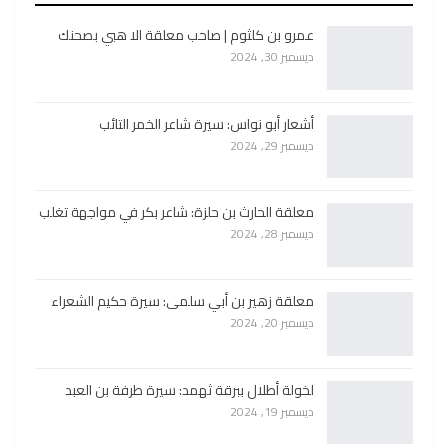
عمرو بن كلثوم | صاحب معلقة الا هبي بصحنك
ديسمبر 30, 2024
أشعار أبو نواس: سيرة شاعر الخمر التائب
ديسمبر 29, 2024
معلقة الحارث بن حلزة: شاعر بكر في مواجهة تغلب
ديسمبر 28, 2024
معلقة زهير بن أبي سلمى: سيرة حكيم الشعراء
ديسمبر 20, 2024
لخولة أطلال ببرقة ثهمد: سيرة طرفة بن العبد
ديسمبر 19, 2024