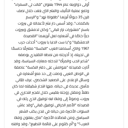
أولى دواوينه عام 1944 بعنوان "قالت لي السمراء"
وتابع عملية التأليف والنشر التي بلغت خلال نصف
قرن 35 ديوانًا أبرزها "طفولة نهد" و"الرسم
بالكلمات"، وقد أسس دار نشر لأعماله في بيروت
باسم "منشورات نزار قباني" وكان لدمشق وبيروت
حيزًا خاصًا في أشعاره لعل أبرزهما "القصيدة
الدمشقية" و"يا ست الدنيا يا بيروت" أحدثت حرب
1967 والتي أسماها العرب "النكسة" مفترقًا حاسمًا
في تجربته، إذ أخرجته من نمطه التقليدي بوصفه
"شاعر الحب والمرأة" لتدخله معترك السياسة، وقد
أثارت قصيدته "هوامش على دفتر النكسة" عاصفة
في الوطن العربي وصلت إلى حد منع أشعاره في
وسائل الإعلام. على الصعيد الشخصي، عرف قبّاني
مآسي عديدة في حياته، منها انتحار شقيقته لما كان
طفلاً ومقتل زوجته بلقيس خلال تفجير انتحاري في
بيروت، وصولاً إلى وفاة ابنه توفيق الذي رثاه في
قصيدته "الأمير الخرافي توفيق قباني"وقد عاش
السنوات الأخيرة من حياته في لندن يكتب الشعر
السياسي ومن قصائده الأخيرة "متى يعلنون وفاة
العرب؟" و"أم كلثوم على قائمة التطبيع"، وقد وافته