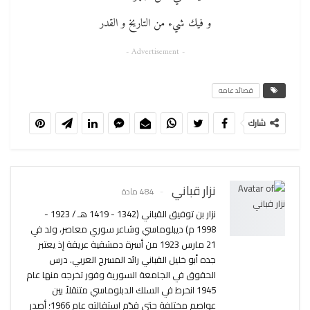
و فيك شيء من التاريخ و القدر
- Advertisement -
قصائد عامه
شارك
نزار قباني
484 مادة
نزار بن توفيق القباني (1342 - 1419 هـ / 1923 -
1998 م) ديبلوماسي وشاعر سوري معاصر، ولد في
21 مارس 1923 من أسرة دمشقية عريقة إذ يعتبر
جده أبو خليل القباني رائد المسرح العربي. درس
الحقوق في الجامعة السورية وفور تخرجه منها عام
1945 انخرط في السلك الدبلوماسي متنقلاً بين
عواصم مختلفة حتى قدّم استقالته عام 1966؛ أصدر