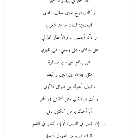
فلا أفكر في برد و لا ضجر
و كانت الريح تعوي خلف نافذتي
فتهمسين: تمسك ها هنا شعري
و الآن أجلس .. و الأمطار تجلدني
على ذراعي. على وجهي. على ظهري
فمن يدافع عني.. يا مسافرة
مثل اليمامة، بين العين و البصر
وكيف أمحوك من أوراق ذاكرتي
و أنت في القلب مثل النقش في الحجر
أنا أحبك يا من تسكنين دمي
إنت إن كنت في الصين، أو إن كنت في القمر
ففيك شيء من المجهول أدخله