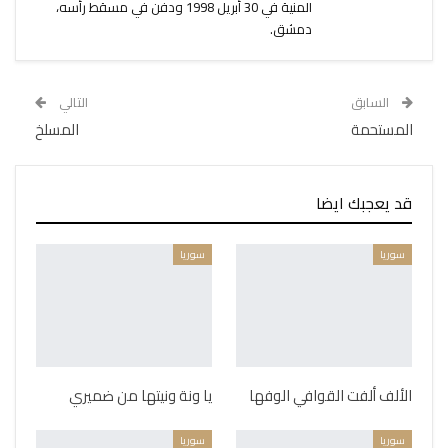
المنية في 30 أبريل 1998 ودفن في مسقط رأسه،
دمشق.
السابق
التالي
المستحمة
المسلخ
قد يعجبك ايضا
سوريا
سوريا
الألف ألفت القوافي الوفها
يا ونة ونيتها من ضميري
سوريا
سوريا