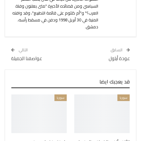
السياسي ومن قصائده الأخيرة "متى يعلنون وفاة
العرب؟" و"أم كلثوم على قائمة التطبيع"، وقد وافته
المنية في 30 أبريل 1998 ودفن في مسقط رأسه،
دمشق.
السابق
التالي
عودة أيلول
عواصفنا الجميلة
قد يعجبك ايضا
سوريا
سوريا