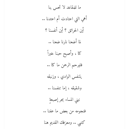
ما للمقاعد لا تحس بنا
أهي التي اعتادت أم اعتدنا ..
أين الحرائق ؟ أين أنفسنا ؟
لما أضعنا نارنا ضعنا ..
كنا ، وأصبح حبنا خبراً
فليرحم الرحمن ما كنا ..
يتنفس الوادي ، وزنبقه
وشقيقه ، إما تنفسنا ..
نبني المساء بجر إصبعةٍ
فنجومه من بعض ما عفنا ..
كتبي .. ومعزفك القديم هنا