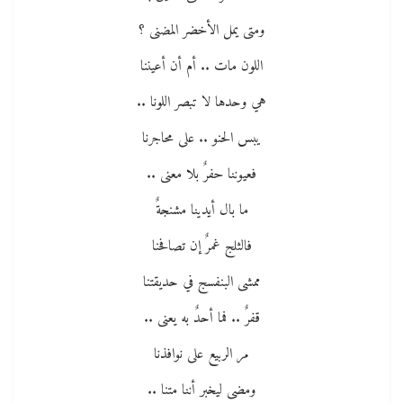
ومتى يمل الأخضر المضنى ؟
اللون مات .. أم أن أعيننا
هي وحدها لا تبصر اللونا ..
يبس الحنو .. على محاجرنا
فعيوننا حفرٌ بلا معنى ..
ما بال أيدينا مشنجةٌ
فالثلج غمرٌ إن تصافحنا
ممشى البنفسج في حديقتنا
قفرٌ .. فما أحدٌ به يعنى ..
مر الربيع على نوافذنا
ومضى ليخبر أننا متنا ..