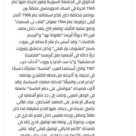
الحقوق في الجامعة السورية وفور تخرجه منها عام
1945 انخرط في السلك الدبلوماسي متنقلاً بين
عواصم مختلفة حتى قدّم استقالته عام 1966؛ أصدر
أولى دواوينه عام 1944 بعنوان "قالت لي السمراء"
وتابع عملية التأليف والنشر التي بلغت خلال نصف
قرن 35 ديوانًا أبرزها "طفولة نهد" و"الرسم
بالكلمات"، وقد أسس دار نشر لأعماله في بيروت
باسم "منشورات نزار قباني" وكان لدمشق وبيروت
حيزًا خاصًا في أشعاره لعل أبرزهما "القصيدة
الدمشقية" و"يا ست الدنيا يا بيروت" أحدثت حرب
1967 والتي أسماها العرب "النكسة" مفترقًا حاسمًا
في تجربته، إذ أخرجته من نمطه التقليدي بوصفه
"شاعر الحب والمرأة" لتدخله معترك السياسة، وقد
أثارت قصيدته "هوامش على دفتر النكسة" عاصفة
في الوطن العربي وصلت إلى حد منع أشعاره في
وسائل الإعلام. على الصعيد الشخصي، عرف قبّاني
مآسي عديدة في حياته، منها انتحار شقيقته لما كان
طفلاً ومقتل زوجته بلقيس خلال تفجير انتحاري في
بيروت، وصولاً إلى وفاة ابنه توفيق الذي رثاه في
قصيدته "الأمير الخرافي توفيق قباني"وقد عاش
السنوات الأخيرة من حياته في لندن يكتب الشعر