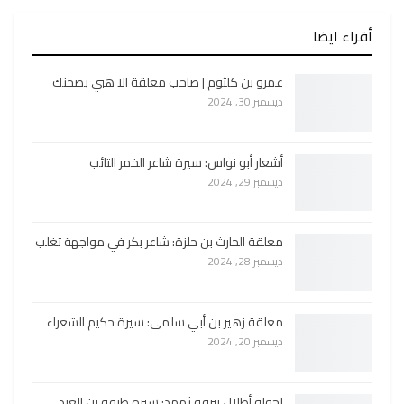
أقراء ايضا
عمرو بن كلثوم | صاحب معلقة الا هبي بصحنك
ديسمبر 30, 2024
أشعار أبو نواس: سيرة شاعر الخمر التائب
ديسمبر 29, 2024
معلقة الحارث بن حلزة: شاعر بكر في مواجهة تغلب
ديسمبر 28, 2024
معلقة زهير بن أبي سلمى: سيرة حكيم الشعراء
ديسمبر 20, 2024
لخولة أطلال ببرقة ثهمد: سيرة طرفة بن العبد