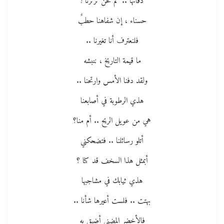
دقاتها .. كم نحن ثرثرنا !
حسناء ، إن شفاهنا حطبٌ
فلنعترف أنا تغيرنا ..
ما قيمة التاريخ ، ننبشه
ولقد دفنا الأمس وارتحنا ..
هذي الرطوبة في أصابعنا
هي من عويل الريح .. أم منا؟
أتلو رسائلنا .. فتضحكني
أبمثل هذا السخف قد كنا ؟
هذي ثيابك في مشاجبها
بهتت .. فلست أعيرها شأنا ..
فالأخضر المضنى أضيق به