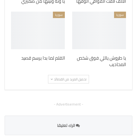
الألف ألفت القوافي الوفها
يا ونة ونيتها من ضميري
سوريا
سوريا
يا طروش ياللي فوق شخص
القلم لما بدا يرسم قصيد
المحاديب
تحميل المزيد من القصائد
- Advertisement -
اترك تعليقا