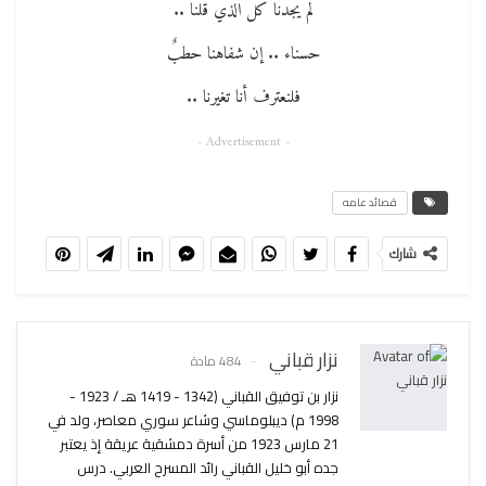
لم يجدنا كل الذي قلنا ..
حسناء .. إن شفاهنا حطبٌ
فلنعترف أنا تغيرنا ..
- Advertisement -
قصائد عامه
شارك
نزار قباني
484 مادة
نزار بن توفيق القباني (1342 - 1419 هـ / 1923 -
1998 م) ديبلوماسي وشاعر سوري معاصر، ولد في
21 مارس 1923 من أسرة دمشقية عريقة إذ يعتبر
جده أبو خليل القباني رائد المسرح العربي. درس