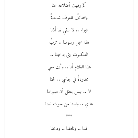
كم رفهت أضلاعه عنا
وصحائفٌ للعزف شاحبةٌ
غبراء .. لا نلقي لها أذنا
هذا سجل رسومنا .. تربٌ
العنكبوت بنى له سجنا ..
هذا الغلام أنا .. وأنت معي
ممدودةٌ في جانبي .. لحنا
لا .. ليس يعقل أن صورتنا
هذي .. ولسنا من حوت لسنا
***
قلنا .. ونافقنا .. ودخنا