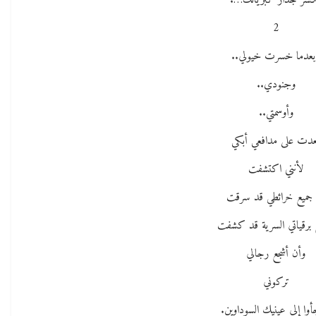
سر جدار كبريائك….
2
بعدما خسرت خيولي..
وجنودي..
وأوسمتي..
دت على مدافعي أبكي
لأنني اكتشفت
جميع خرائطي قد سرقت
 برقياتي السرية قد كشفت
وأن أشجع رجالي
تركوني
جأوا إلى عينيك السوداوين.