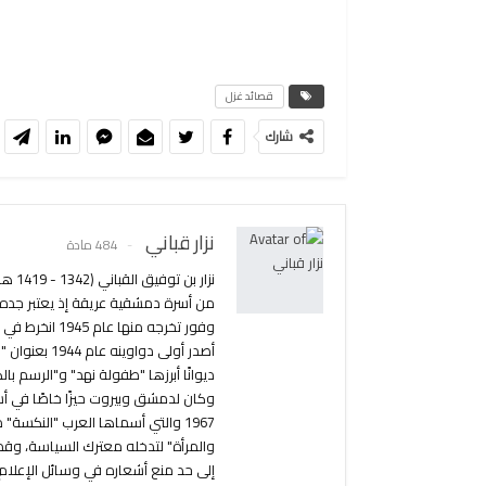
قصائد غزل
شارك
نزار قباني
484 مادة
من أسرة دمشقية عريقة إذ يعتبر جده أ
ديوانًا أبرزها "طفولة نهد" و"الرسم ب
وكان لدمشق وبيروت حيزًا خاصًا في أش
1967 والتي أسماها العرب "النكسة
والمرأة" لتدخله معترك السياسة، وق
إلى حد منع أشعاره في وسائل الإعلام.