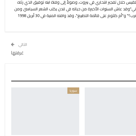
قيس خلال تفجير انتحاري في بيروت، وصولاً إلى وفاة ابنه توفيق الذي رثاه
اني"وقد عاش السنوات الأخيرة من حياته في لندن يكتب الشعر السياسي ومن
قصائده الأخيرة "متى يعلنون وفاة العرب؟" و"أم كلثوم على قائمة التطبيع"، وقد وافته المنية في 30 أبريل 1998
التالي
غرفتها
سوريا