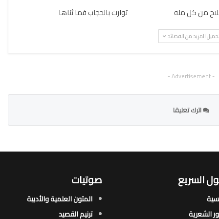
ملاح من كل مله
توارت بالحجاب فما ثناها
حميل المزيد من القصائد
- Advertisement -
اترك تعليقا
ل السريع
صوتيات
يسية
المتون العلمية والأدبية
ور الشعرية​
ترنيم القصيد