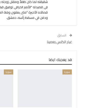
شقيقته لما كان طفلاً ومقتل زوجته بل
في قصيدته "الأمير الخرافي توفيق قب
ودفن في مسقط رأسه، دمشق.
السابق
غبار الكلس يعمينا
قد يعجبك ايضا
سوريا
سوريا