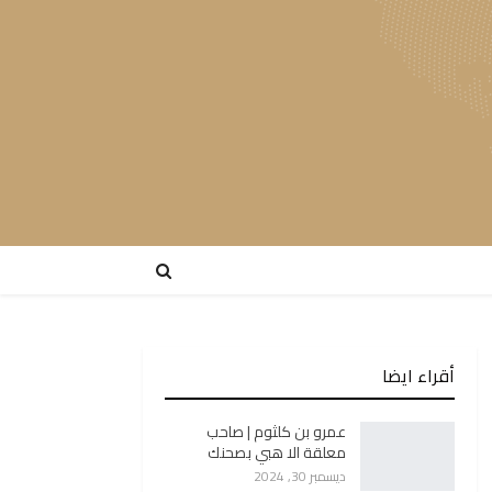
أقراء ايضا
عمرو بن كلثوم | صاحب
معلقة الا هبي بصحنك
ديسمبر 30, 2024