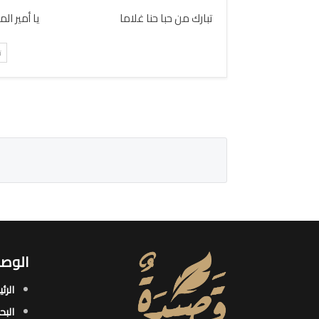
تبارك من حبا حنا غلاما
يا أمير ال
ت
الوصو
الرئ
البح