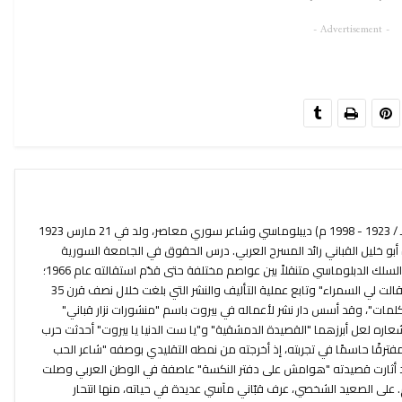
- Advertisement -
نزار بن توفيق القباني (1342 - 1419 هـ / 1923 - 1998 م) ديبلوماسي وشاعر سوري معاصر، ولد في 21 مارس 1923
بو خليل القباني رائد المسرح العربي. درس الحقوق في الجامعة السورية
وفور تخرجه منها عام 1945 انخرط في السلك الدبلوماسي متنقلاً بين عواصم مختلفة حتى قدّم استقالته عام 1966؛
أصدر أولى دواوينه عام 1944 بعنوان "قالت لي السمراء" وتابع عملية التأليف والنشر التي بلغت خلال نصف قرن 35
الكلمات"، وقد أسس دار نشر لأعماله في بيروت باسم "منشورات نزار قباني"
عاره لعل أبرزهما "القصيدة الدمشقية" و"يا ست الدنيا يا بيروت" أحدثت حرب
" مفترقًا حاسمًا في تجربته، إذ أخرجته من نمطه التقليدي بوصفه "شاعر الحب
د أثارت قصيدته "هوامش على دفتر النكسة" عاصفة في الوطن العربي وصلت
 على الصعيد الشخصي، عرف قبّاني مآسي عديدة في حياته، منها انتحار